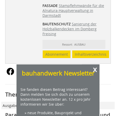
FASSADE
Stampflehmwände für die
Alnatura-Hauptverwaltung in
Darmstadt
BAUTENSCHUTZ
Sanierung der
Holzbalkendecken im Domberg
Freising
Ressort: AUSBAU
Abonnement
Inhaltsverzeichnis
x
bauhandwerk Newsletter
Sie fanden diesen Beitrag interessant?
Thematisch passende Artikel:
Dann melden Sie sich doch zu unserem
kostenlosen Newsletter an. 12 x pro Jahr
informieren wir Sie über:
Ausgabe 05/2023
» neue Produkte, Bauprojekt und
Paracelsus-Bad in Salzburg mit Türen und