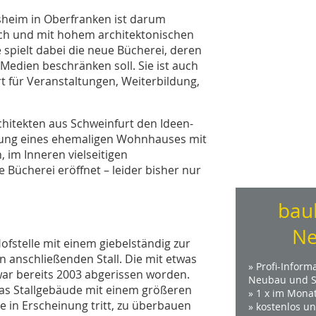
heim in Oberfranken ist darum
ich und mit hohem architektonischen
e spielt dabei die neue Bücherei, deren
 Medien beschränken soll. Sie ist auch
 für Veranstaltungen, Weiterbildung,
hitekten aus Schweinfurt den Ideen-
zung eines ehemaligen Wohnhauses mit
 im Inneren vielseitigen
 Bücherei eröffnet – leider bisher nur
bau
Ne
fstelle mit einem giebelständig zur
anschließenden Stall. Die mit etwas
» Profi-Inform
ar bereits 2003 abgerissen worden.
Neubau und S
das Stallgebäude mit einem größeren
» 1 x im Mona
 in Erscheinung tritt, zu überbauen
» kostenlos u