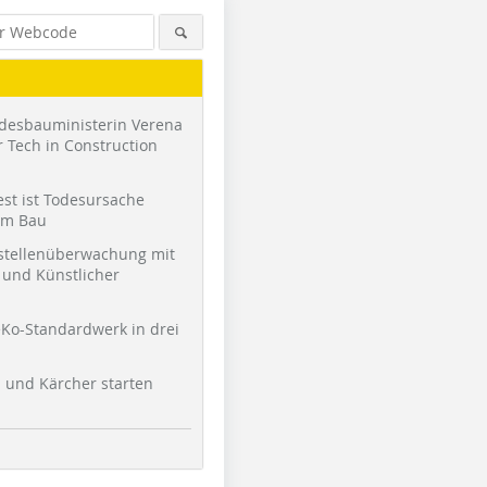
desbauministerin Verena
 Tech in Construction
st ist Todesursache
am Bau
stellenüberwachung mit
und Künstlicher
Foto: Schlicht Lamprecht
Foto: Terrazzo-Beton
Foto: Terr
Architekten
Ko-Standardwerk in drei
l und Kärcher starten