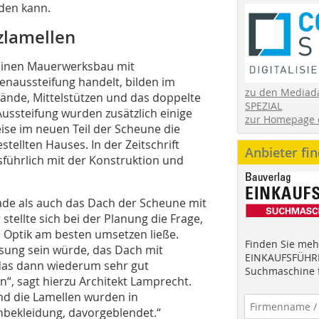
rden kann.
zlamellen
einen Mauerwerksbau mit
enaussteifung handelt, bilden im
zu den Mediad
ände, Mittelstützen und das doppelte
SPEZIAL
ussteifung wurden zusätzlich einige
zur Homepage 
ise im neuen Teil der Scheune die
stellten Hauses. In der Zeitschrift
Anbieter fi
führlich mit der Konstruktion und
sade als auch das Dach der Scheune mit
tellte sich bei der Planung die Frage,
 Optik am besten umsetzen ließe.
Finden Sie mehr
Lösung sein würde, das Dach mit
EINKAUFSFÜHRE
 das dann wiederum sehr gut
Suchmaschine f
, sagt hierzu Architekt Lamprecht.
und die Lamellen wurden in
enbekleidung, davorgeblendet.“