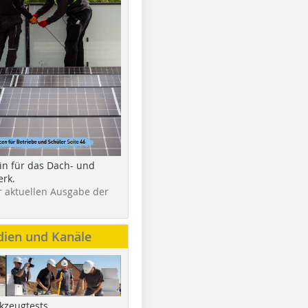
in für das Dach- und
rk.
r aktuellen Ausgabe der
dien und Kanäle
kzeugtests,