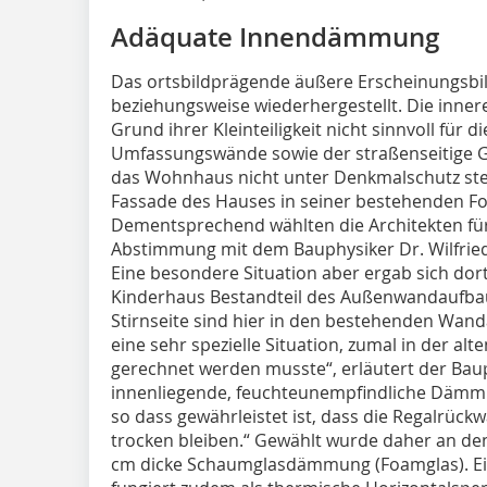
Adäquate Innendämmung
Das ortsbildprägende äußere Erscheinungsb
beziehungsweise wiederhergestellt. Die innere 
Grund ihrer Kleinteiligkeit nicht sinnvoll für 
Umfassungswände sowie der straßenseitige G
das Wohnhaus nicht unter Denkmalschutz steh
Fassade des Hauses in seiner bestehenden For
Dementsprechend wählten die Architekten für
Abstimmung mit dem Bauphysiker Dr. Wilfrie
Eine besondere Situation aber ergab sich dort
Kinderhaus Bestandteil des Außenwandaufbaus
Stirnseite sind hier in den bestehenden Wand
eine sehr spezielle Situation, zumal in der a
gerechnet werden musste“, erläutert der Baup
innenliegende, feuchteunempfindliche Dämmu
so dass gewährleistet ist, dass die Regalrückw
trocken bleiben.“ Gewählt wurde daher an de
cm dicke Schaumglasdämmung (Foamglas). E