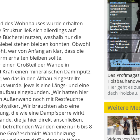
ild des Wohnhauses wurde erhalten
Struktur ließ sich allerdings auf
die Bücherei nutzen, weshalb nur die
iebel stehen bleiben konnten. Obwohl
t, war von Anfang an klar, dass die
m erhalten bleiben sollte.
 einen Großteil der Wände in
d Krah einen mineralischen Dämmputz.
Das Profimagaz
, wo das in den Altbau eingestellte
Holzbauhandwe
 wurde. Jeweils eine Längs- und eine
Hier geht es zu
aufbau eingebunden. „Wir hatten hier
dach+holzbau.
lten Außenwand noch mit Restfeuchte
hysiker. „Wir brauchten also eine
Weitere Me
ng, die wie eine Dampfsperre wirkt,
ände, die ja hier direkt anschließen,
n betreffenden Wänden eine nur 6 bis 8
ine Großeschmidt-Wandheizung
Videos von Wer