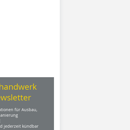
handwerk
wsletter
ationen für Ausbau,
anierung
t
nd jederzeit kündbar