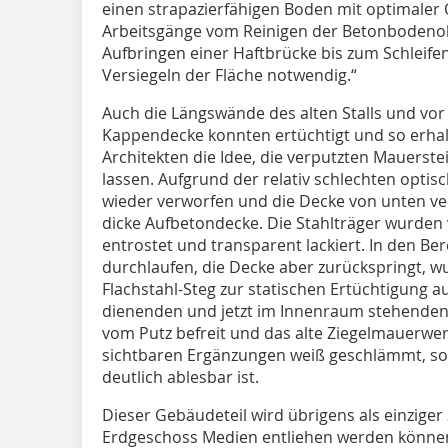
einen strapazierfähigen Boden mit optimaler O
Arbeitsgänge vom Reinigen der Betonbodeno
Aufbringen einer Haftbrücke bis zum Schleife
Versiegeln der Fläche notwendig.“
Auch die Längswände des alten Stalls und vor
Kappendecke konnten ertüchtigt und so erhal
Architekten die Idee, die verputzten Mauerste
lassen. Aufgrund der relativ schlechten optis
wieder verworfen und die Decke von unten ver
dicke Aufbetondecke. Die Stahlträger wurde
entrostet und transparent lackiert. In den Ber
durchlaufen, die Decke aber zurückspringt, w
Flachstahl-Steg zur statischen Ertüchtigung au
dienenden und jetzt im Innenraum stehenden
vom Putz befreit und das alte Ziegelmauerwer
sichtbaren Ergänzungen weiß geschlämmt, so 
deutlich ablesbar ist.
Dieser Gebäudeteil wird übrigens als einziger
Erdgeschoss Medien entliehen werden können