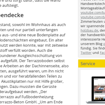
re und sorgt dafür, dass die Wand
Handwerkstechn
 aufsteigt.
Montageabläufe
youtube.com/
ppendecke
youtube.com/d
Zimmerleuten 
stand, sowohl im Wohnhaus als auch
wir spannende 
ten und nur partiell unterfangen
holzbau.de
, de
 aus- und eine neue Bodenplatte auf
der handwerkl
interessierte H
Bodenschächten eingebaut. Ein alter
unserem Blog
utzt werden konnte, war mit zeitweise
fündig. Sie fi
toff verfüllt worden. Auch die
Twitter
und
Fa
bundener Ausgleichsschüttung von
aufgefüllt. Der Terrazzoboden selbst
Service
le Arbeiten an der Dachinnenseite, also
tten, ausgeführt waren, um ihn nicht
n und vor herabfallenden Teilen zu
Akustikplatten nur mit Hilfe großer,
ngen. Dazu mussten die Gerüste
deraufgebaut werden. „Der
sterrazzo auf Fußbodenheizung
r Terrazzo-Beton GmbH. „Um am Ende