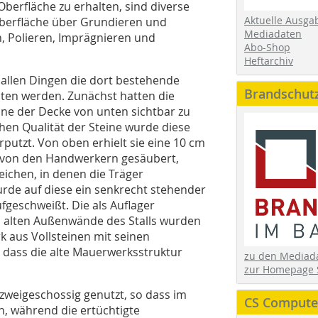
berfläche zu erhalten, sind diverse
Aktuelle Ausga
berfläche über Grundieren und
Mediadaten
n, Polieren, Imprägnieren und
Abo-Shop
Heftarchiv
 allen Dingen die dort bestehende
Brandschut
ten werden. Zunächst hatten die
ine der Decke von unten sichtbar zu
chen Qualität der Steine wurde diese
putzt. Von oben erhielt sie eine 10 cm
n von den Handwerkern gesäubert,
eichen, in denen die Träger
urde auf diese ein senkrecht stehender
fgeschweißt. Die als Auflager
 alten Außenwände des Stalls wurden
k aus Vollsteinen mit seinen
dass die alte Mauerwerksstruktur
zu den Media
zur Homepage 
 zweigeschossig genutzt, so dass im
CS Computer
, während die ertüchtigte