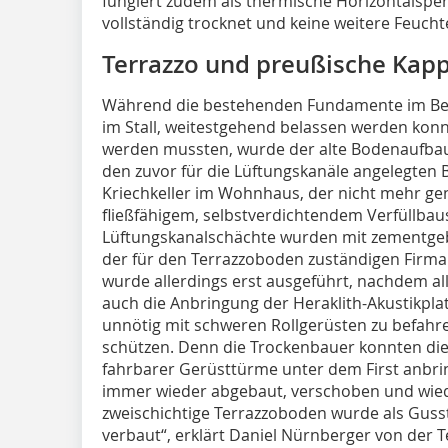
fungiert zudem als thermische Horizontalsper
vollständig trocknet und keine weitere Feuchte
Terrazzo und preußische Ka
Während die bestehenden Fundamente im Be
im Stall, weitestgehend belassen werden konn
werden mussten, wurde der alte Bodenaufbau
den zuvor für die Lüftungskanäle angelegten 
Kriechkeller im Wohnhaus, der nicht mehr gen
fließfähigem, selbstverdichtendem Verfüllbaus
Lüftungskanalschächte wurden mit zementge
der für den Terrazzoboden zuständigen Firma 
wurde allerdings erst ausgeführt, nachdem al
auch die Anbringung der Heraklith-Akustikpla
unnötig mit schweren Rollgerüsten zu befahre
schützen. Denn die Trockenbauer konnten die 
fahrbarer Gerüsttürme unter dem First anbri
immer wieder abgebaut, verschoben und wie
zweischichtige Terrazzoboden wurde als Gus
verbaut“, erklärt Daniel Nürnberger von de