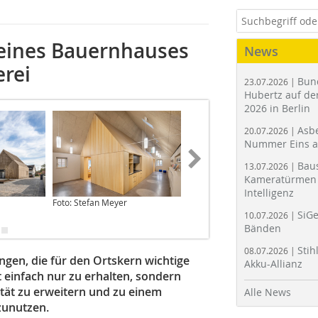
eines Bauernhauses
News
rei
Bun
23.07.2026 |
Hubertz auf der
2026 in Berlin
Asbe
20.07.2026 |
Nummer Eins 
Bau
13.07.2026 |
Kameratürmen 
Intelligenz
Foto: Stefan Meyer
Foto: Stefan Meyer
SiGe
10.07.2026 |
Bänden
Stih
08.07.2026 |
ngen, die für den Ortskern wichtige
Akku-Allianz
 einfach nur zu erhalten, sondern
ität zu erweitern und zu einem
Alle News
zunutzen.