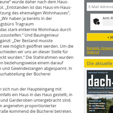
Scheune“ wurde daher nach dem Haus-
pt. „Entstanden ist das Haus-im-Haus-
nutzung des ehemaligen Wohnhauses“,
„Wir haben ja bereits in der
Anti-R
ngsbüro Tragraum
, das stark entkernte Wohnhaus durch
auszusteifen.“ Und Bauingenieur
» J
gänzt: „Der Bestand musste
eit wie möglich geöffnet werden. Um die
Beispiele, Hinweis
chieden wir uns an dieser Stelle für
Widerruf
deckt wurden.“ Die Stahlrahmen wurden
en beziehungsweise einem darauf
Die aktuell
n und Gewindestangen abgespannt. In
buchabteilung der Bücherei
em sich nun der Haupteingang mit
alls ein Haus in das Haus gestellt, in
n und Garderoben untergebracht sind.
in angenehm proportionierter
traße kommend die Bücherei betreten.