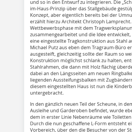
und so in den Entwurf zu integrieren. Die „
im-Haus-Prinzip über das Stallgebäude gestül
Konzept, aber eigentlich bereits bei der Um
erzählt hierzu Architekt Christoph Lamprecht. 
Wettbewerbsphase mit dem Tragwerksplanu
zusammengearbeitet und die Idee entwickelt
eine eingestellte Tragkonstruktion aus Stahl 
Michael Putz aus eben dem Tragraum-Büro er
ausgesteift, gleichzeitig sollte der Raum so w
Konstruktion möglichst schlank zu halten, ents
Stahlrahmen, die dann mit Holz flächig über
dabei an den Längsseiten am neuen Ringbalk
liegenden Aussteifungsbalken mit Zugbänder
diesem eingestellten Haus ist nun die Kinder
untergebracht.
In den gänzlich neuen Teil der Scheune, in d
Ausleihe und Garderoben befindet, wurde ebenf
dem in erster Linie Nebenräume wie Toilette
Durch die nun geschaffene L-Form entsteht e
Vorbereich, über den die Besucher von der S