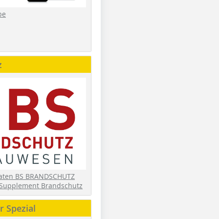
be
z
daten BS BRANDSCHUTZ
Supplement Brandschutz
 Spezial