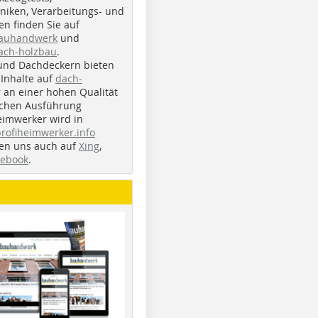
iken, Verarbeitungs- und
n finden Sie auf
bauhandwerk
und
ach-holzbau
.
und Dachdeckern bieten
Inhalte auf
dach-
r an einer hohen Qualität
ichen Ausführung
eimwerker wird in
profiheimwerker.info
nden uns auch auf
Xing
,
cebook
.