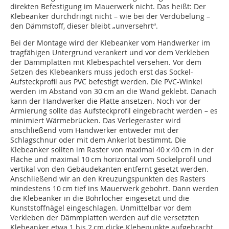
direkten Befestigung im Mauerwerk nicht. Das heißt: Der
Klebeanker durchdringt nicht – wie bei der Verdübelung –
den Dämmstoff, dieser bleibt „unversehrt“.
Bei der Montage wird der Klebeanker vom Handwerker im
tragfähigen Untergrund verankert und vor dem Verkleben
der Dämmplatten mit Klebespachtel versehen. Vor dem
Setzen des Klebeankers muss jedoch erst das Sockel-
Aufsteckprofil aus PVC befestigt werden. Die PVC-Winkel
werden im Abstand von 30 cm an die Wand geklebt. Danach
kann der Handwerker die Platte ansetzen. Noch vor der
Armierung sollte das Aufsteckprofil eingebracht werden – es
minimiert Wärmebrücken. Das Verlegeraster wird
anschließend vom Handwerker entweder mit der
Schlagschnur oder mit dem Ankerlot bestimmt. Die
Klebeanker sollten im Raster von maximal 40 x 40 cm in der
Fläche und maximal 10 cm horizontal vom Sockelprofil und
vertikal von den Gebäudekanten entfernt gesetzt werden.
Anschließend wir an den Kreuzungspunkten des Rasters
mindestens 10 cm tief ins Mauerwerk gebohrt. Dann werden
die Klebeanker in die Bohrlöcher eingesetzt und die
Kunststoffnägel eingeschlagen. Unmittelbar vor dem
Verkleben der Dämmplatten werden auf die versetzten
Klebeanker etwa 1 bis 2 cm dicke Klebepunkte aufgebracht.