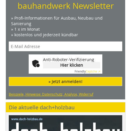
bauhandwerk Newsletter
» Profi-Informationen für Ausbau, Neubau und
Sanierung
» 1 x im Monat
» kostenlos und jederzeit kündbar
Anti-Roboter-Verifizierung
Hier klicken
Friendly
Captcha ⇗
» Jetzt anmelden!
Beispiele, Hinweise: Datenschutz, Analyse, Widerruf
Die aktuelle dach+holzbau