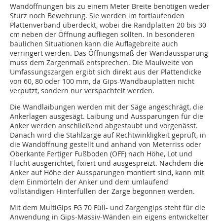
Wandöffnungen bis zu einem Meter Breite benötigen weder
Sturz noch Bewehrung. Sie werden im fortlaufenden
Plattenverband überdeckt, wobei die Randplatten 20 bis 30
cm neben der Öffnung aufliegen sollten. In besonderen
baulichen Situationen kann die Auflagebreite auch
verringert werden. Das Öffnungsmaß der Wandaussparung
muss dem Zargenmaß entsprechen. Die Maulweite von
Umfassungszargen ergibt sich direkt aus der Plattendicke
von 60, 80 oder 100 mm, da Gips-Wandbauplatten nicht
verputzt, sondern nur verspachtelt werden.
Die Wandlaibungen werden mit der Säge angeschrägt, die
Ankerlagen ausgesägt. Laibung und Aussparungen für die
Anker werden anschließend abgestaubt und vorgenässt.
Danach wird die Stahlzarge auf Rechtwinkligkeit geprüft, in
die Wandöffnung gestellt und anhand von Meterriss oder
Oberkante Fertiger Fußboden (OFF) nach Höhe, Lot und
Flucht ausgerichtet, fixiert und ausgespreizt. Nachdem die
Anker auf Höhe der Aussparungen montiert sind, kann mit
dem Einmörteln der Anker und dem umlaufend
vollständigen Hinterfüllen der Zarge begonnen werden.
Mit dem MultiGips FG 70 Füll- und Zargengips steht für die
Anwendung in Gips-Massiv-Wänden ein eigens entwickelter