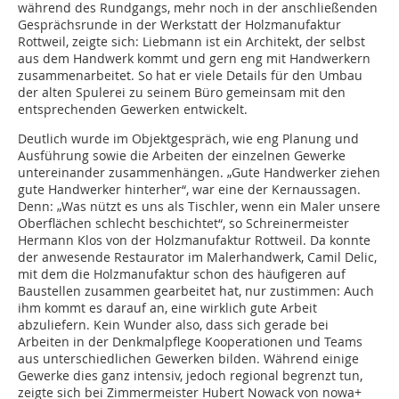
während des Rundgangs, mehr noch in der anschließenden
Gesprächsrunde in der Werkstatt der Holzmanufaktur
Rottweil, zeigte sich: Liebmann ist ein Architekt, der selbst
aus dem Handwerk kommt und gern eng mit Handwerkern
zusammenarbeitet. So hat er viele Details für den Umbau
der alten Spulerei zu seinem Büro gemeinsam mit den
entsprechenden Gewerken entwickelt.
Deutlich wurde im Objektgespräch, wie eng Planung und
Ausführung sowie die Arbeiten der einzelnen Gewerke
untereinander zusammenhängen. „Gute Handwerker ziehen
gute Handwerker hinterher“, war eine der Kernaussagen.
Denn: „Was nützt es uns als Tischler, wenn ein Maler unsere
Oberflächen schlecht beschichtet“, so Schreinermeister
Hermann Klos von der Holzmanufaktur Rottweil. Da konnte
der anwesende Restaurator im Malerhandwerk, Camil Delic,
mit dem die Holzmanufaktur schon des häufigeren auf
Baustellen zusammen gearbeitet hat, nur zustimmen: Auch
ihm kommt es darauf an, eine wirklich gute Arbeit
abzuliefern. Kein Wunder also, dass sich gerade bei
Arbeiten in der Denkmalpflege Kooperationen und Teams
aus unterschiedlichen Gewerken bilden. Während einige
Gewerke dies ganz intensiv, jedoch regional begrenzt tun,
zeigte sich bei Zimmermeister Hubert Nowack von nowa+