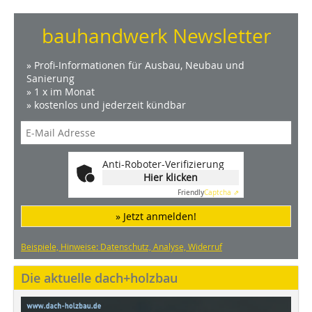
bauhandwerk Newsletter
» Profi-Informationen für Ausbau, Neubau und
Sanierung
» 1 x im Monat
» kostenlos und jederzeit kündbar
Anti-Roboter-Verifizierung
Hier klicken
Friendly
Captcha ⇗
» Jetzt anmelden!
Beispiele, Hinweise: Datenschutz, Analyse, Widerruf
Die aktuelle dach+holzbau