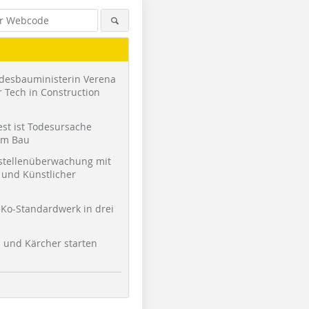
desbauministerin Verena
 Tech in Construction
st ist Todesursache
am Bau
stellenüberwachung mit
und Künstlicher
Foto: Mariusz Lis
Foto: Wojciech Radwański
Foto: Mar
Ko-Standardwerk in drei
l und Kärcher starten