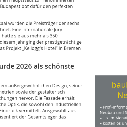
 Budapest bot dafür den perfekten
aal wurden die Preisträger der sechs
net. Eine internationale Jury
hatte sie aus mehr als 350
diesem Jahr ging der prestigeträchtige
as Projekt „Kellogg's Hotel“ in Bremen
urde 2026 als schönste
bau
nem ­außergewöhnlichen Design, seiner
etrien sowie der gestalterisch
Ne
hungen hervor. Die Fassade erhält
he Optik, die ­sowohl den industriellen
» Profi-Inform
Eindruck vermittelt. Ausgewählt aus
Neubau und S
äsentiert der Gesamtsieger das
» 1 x im Mona
» kostenlos u