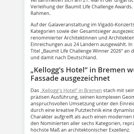
Verleihung der Baumit Life Challenge Awards.
Rahmen.
Auf der Galaveranstaltung im Vigadó-Konzerts
Kategorien sowie der Gesamtsieger ausgezeich
renommierter Architektinnen und Architekten 
Einreichungen aus 24 Ländern ausgewählt. In 
Titel „Baumit Life Challenge Winner 2026“ an d
und damit nach Deutschland.
„Kellogg's Hotel“ in Bremen w
Fassade ausgezeichnet
Das
„Kellogg's Hotel“ in Bremen
stach mit sei
präzisen Aus­führung, seinen komplexen Geom
anspruchsvollen Umsetzung unter den Einreic
durch eine kreative Putztechnik eine dynamisc
Charakter aufgreift als auch einen modernen 
den Nominierten aller sechs Kategorien, repr
höchste Maß an architekto­nischer Exzellenz.