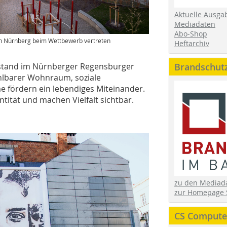
Aktuelle Ausga
Mediadaten
Abo-Shop
in Nürnberg beim Wettbewerb vertreten
Heftarchiv
stand im Nürnberger Regensburger
Brandschut
hlbarer Wohnraum, soziale
e fördern ein lebendiges Miteinander.
tität und machen Vielfalt sichtbar.
zu den Media
zur Homepage 
CS Computer