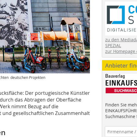
zu den Mediad
SPEZIAL
zur Homepage 
Anbieter fi
ichten deutschen Projekten
cksfläche: Der portugiesische Künstler
 durch das Abtragen der Oberfläche
Finden Sie mehr
 Werk nimmt Bezug auf die
EINKAUFSFÜHRE
it und gesellschaftlichen ­Zusammenhalt
Suchmaschine f
en