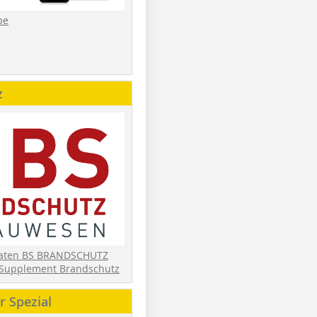
be
z
daten BS BRANDSCHUTZ
Supplement Brandschutz
 Spezial