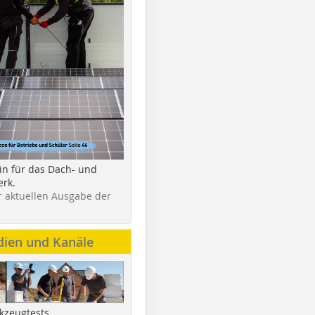
in für das Dach- und
rk.
r aktuellen Ausgabe der
dien und Kanäle
kzeugtests,