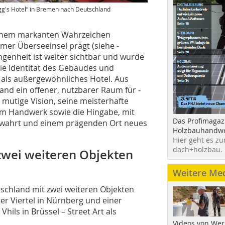
ogg's Hotel“ in Bremen nach Deutschland
 einem markanten Wahrzeichen
mer Überseeinsel prägt (siehe ­
ngenheit ist weiter sichtbar und wurde
ie Identität des Gebäudes und
t als ­außergewöhnliches Hotel. Aus
nd ein offener, nutzbarer Raum für ­
e mutige Vision, seine meisterhafte
em Handwerk sowie die Hingabe, mit
Das Profimagaz
 bewahrt und einem prägenden Ort neues
Holzbauhandwe
Hier geht es zu
dach+holzbau.
zwei weiteren Objekten
Weitere Me
schland mit zwei weiteren Objekten
r Viertel in Nürnberg und einer
ils in Brüssel – Street Art als
Videos von Wer