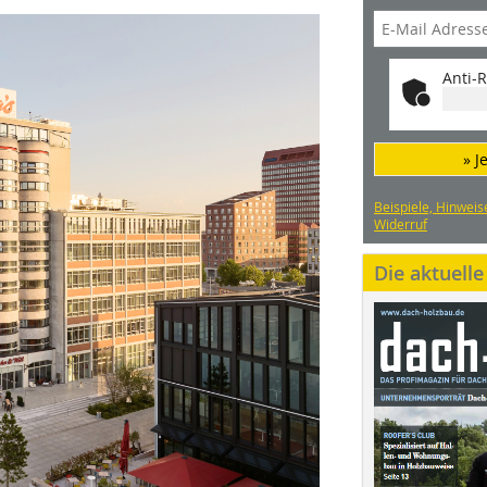
Anti-R
» J
Beispiele, Hinweis
Widerruf
Die aktuell