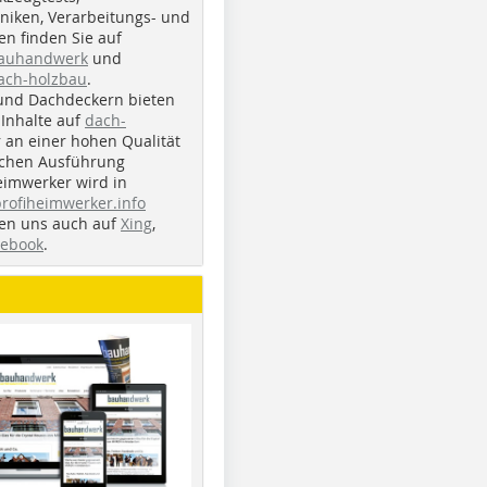
iken, Verarbeitungs- und
n finden Sie auf
bauhandwerk
und
ach-holzbau
.
und Dachdeckern bieten
Inhalte auf
dach-
r an einer hohen Qualität
ichen Ausführung
eimwerker wird in
profiheimwerker.info
nden uns auch auf
Xing
,
cebook
.