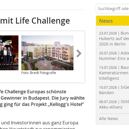
it Life Challenge
News
Bun
23.07.2026 |
Hubertz auf der
2026 in Berlin
Asbe
20.07.2026 |
Nummer Eins 
Bau
13.07.2026 |
Kameratürmen 
Foto: Bredt Fotografie
Foto: Ferovic Photo & Video
Intelligenz
SiGe
10.07.2026 |
e Challenge Europas schönste
Bänden
 Gewinner in Budapest. Die Jury wählte
Stih
08.07.2026 |
 ging für das Projekt „Kellogg's Hotel“
Akku-Allianz
Alle News
 und Investorinnen aus ganz Europa
schen Hauptstadt zur renommierten