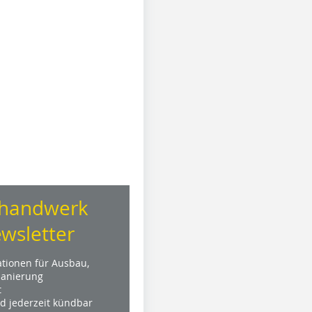
handwerk
wsletter
ationen für Ausbau,
anierung
t
nd jederzeit kündbar