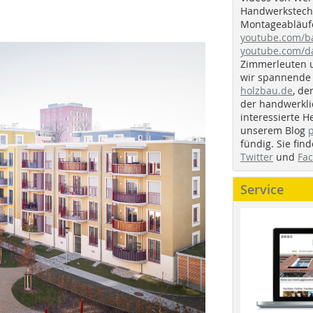
Handwerkstechn
Montageabläufe
youtube.com/
youtube.com/d
Zimmerleuten 
wir spannende 
holzbau.de
, de
der handwerkl
interessierte H
unserem Blog
fündig. Sie fi
Twitter
und
Fa
Service