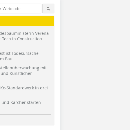
desbauministerin Verena
 Tech in Construction
st ist Todesursache
am Bau
stellenüberwachung mit
und Künstlicher
Ko-Standardwerk in drei
Foto: Dengel-Bau
Foto: Dengel-Bau
Foto: Den
l und Kärcher starten