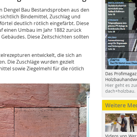
von Dengel Bau Bestandsproben aus den
sichtlich Bindemittel, Zuschlag und
rtel deutlich rötlich eingefärbt. Diese
uf einen Umbau im Jahr 1882 zurück
Gebäudes. Diese Zeitschichten sollten
lrezepturen entwickelt, die sich an
en. Die Zuschläge wurden gezielt
ittel sowie Ziegelmehl für die rötlich
Das Profimagaz
Holzbauhandwe
Hier geht es zu
dach+holzbau.
Weitere Me
Videos von Wer