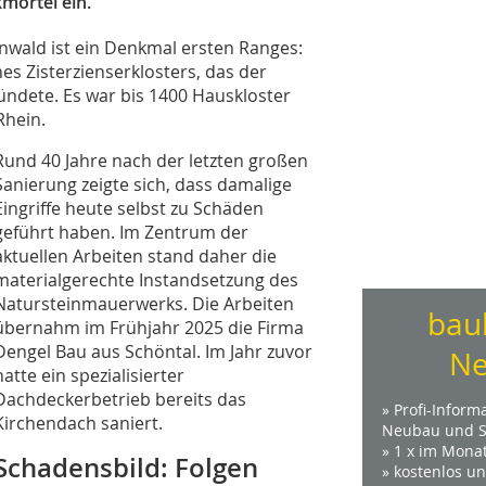
mörtel ein.
nwald ist ein Denkmal ersten Ranges:
es Zisterzienserklosters, das der
ündete. Es war bis 1400 Hauskloster
Rhein.
Rund 40 Jahre nach der letzten großen
Sanierung zeigte sich, dass damalige
Eingriffe heute selbst zu Schäden
geführt haben. Im Zentrum der
aktuellen Arbeiten stand daher die
materialgerechte Instandsetzung des
Natursteinmauerwerks. Die Arbeiten
bau
übernahm im Frühjahr 2025 die Firma
Dengel Bau aus Schöntal. Im Jahr zuvor
Ne
hatte ein spezialisierter
Dachdeckerbetrieb bereits das
» Profi-Inform
Kirchendach saniert.
Neubau und S
» 1 x im Mona
Schadensbild: Folgen
» kostenlos u