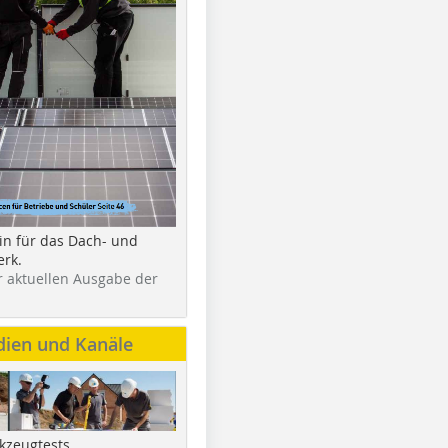
in für das Dach- und
rk.
r aktuellen Ausgabe der
dien und Kanäle
kzeugtests,