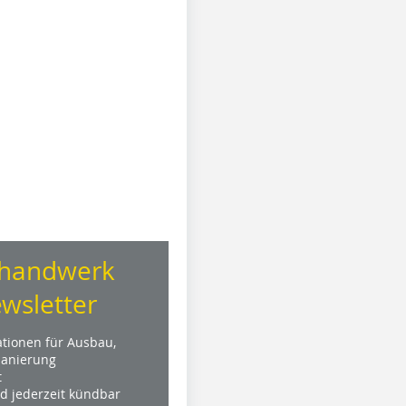
handwerk
wsletter
ationen für Ausbau,
anierung
t
nd jederzeit kündbar