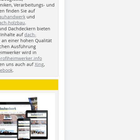
iken, Verarbeitungs- und
n finden Sie auf
bauhandwerk
und
ach-holzbau
.
und Dachdeckern bieten
Inhalte auf
dach-
r an einer hohen Qualität
ichen Ausführung
eimwerker wird in
profiheimwerker.info
nden uns auch auf
Xing
,
cebook
.