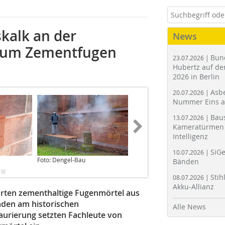
kalk an der
News
arum Zementfugen
Bun
23.07.2026 |
Hubertz auf der
2026 in Berlin
Asbe
20.07.2026 |
Nummer Eins 
Bau
13.07.2026 |
Kameratürmen 
Intelligenz
SiGe
10.07.2026 |
Foto: Dengel-Bau
Foto: Dengel-Bau
Bänden
Stih
08.07.2026 |
Akku-Allianz
rten zementhaltige Fugenmörtel aus
äden am historischen
Alle News
aurierung setzten Fachleute von