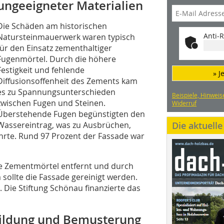
ungeeigneter Materialien
Die Schäden am historischen
Anti-R
Natursteinmauerwerk waren typisch
für den Einsatz zementhaltiger
Fugenmörtel. Durch die höhere
Festigkeit und fehlende
» J
Diffusionsoffenheit des Zements kam
es zu Spannungsunterschieden
Beispiele, Hinweis
zwischen Fugen und Steinen.
Widerruf
Überstehende Fugen begünstigten den
Wassereintrag, was zu Ausbrüchen,
Die aktuell
rte. Rund 97 Prozent der Fassade war
ie Zementmörtel entfernt und durch
sollte die Fassade gereinigt werden.
 Die Stiftung Schönau finanzierte das
bildung und Bemusterung