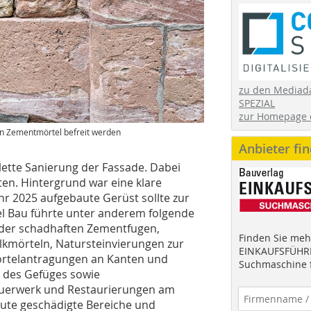
zu den Mediad
SPEZIAL
zur Homepage 
n Zementmörtel befreit werden
Anbieter fi
ette Sanierung der Fassade. Dabei
en. Hintergrund war eine klare
r 2025 aufgebaute Gerüst sollte zur
l Bau führte unter anderem folgende
 der schadhaften Zementfugen,
Finden Sie mehr
kmörteln, Natursteinvierungen zur
EINKAUFSFÜHRE
mörtelantragungen an Kanten und
Suchmaschine f
g des Gefüges sowie
Mauerwerk und Restaurierungen am
leute geschädigte Bereiche und