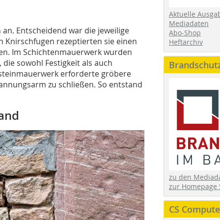
Aktuelle Ausga
Mediadaten
 an. Entscheidend war die jeweilige
Abo-Shop
n Knirschfugen rezeptierten sie einen
Heftarchiv
gen. Im Schichtenmauerwerk wurden
die sowohl Festigkeit als auch
Brandschut
hsteinmauerwerk erforderte gröbere
annungsarm zu schließen. So entstand
tand
zu den Media
zur Homepage 
CS Computer