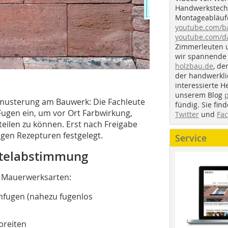
Handwerkstechn
Montageabläufe
youtube.com/
youtube.com/d
Zimmerleuten 
wir spannende 
holzbau.de
, de
der handwerkl
interessierte H
unserem Blog
Bemusterung am Bauwerk: Die Fachleute
fündig. Sie fi
Fugen ein, um vor Ort Farbwirkung,
Twitter
und
Fa
eilen zu können. Erst nach Freigabe
gen Rezepturen festgelegt.
Service
telabstimmung
n Mauerwerksarten:
fugen (nahezu fugenlos
breiten