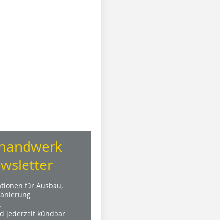
handwerk
wsletter
ationen für Ausbau,
anierung
t
nd jederzeit kündbar