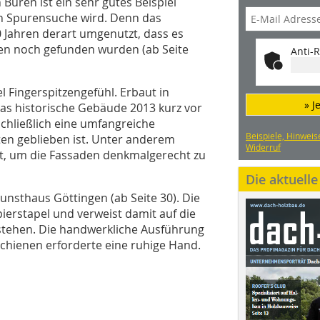
Büren ist ein sehr gutes Beispiel
en Spurensuche wird. Denn das
Jahren derart umgenutzt, dass es
eiten noch gefunden wurden (ab Seite
Anti-R
l Fingerspitzengefühl. Erbaut in
» J
das historische Gebäude 2013 kurz vor
schließlich eine umfangreiche
Beispiele, Hinweis
lten geblieben ist. Unter anderem
Widerruf
igt, um die Fassaden denkmalgerecht zu
Die aktuell
nsthaus Göttingen (ab Seite 30). Die
ierstapel und verweist damit auf die
estehen. Die handwerkliche Ausführung
hienen erforderte eine ruhige Hand.