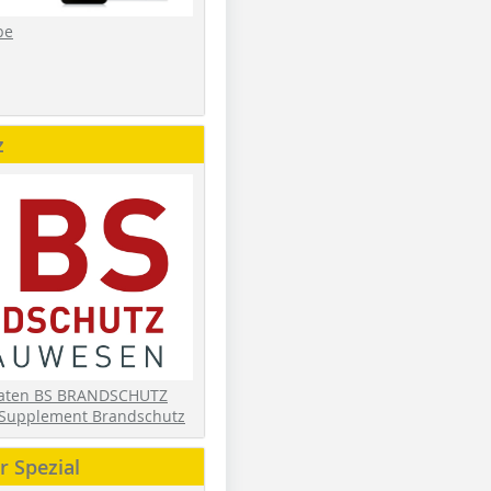
be
z
daten BS BRANDSCHUTZ
Supplement Brandschutz
 Spezial