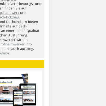
iken, Verarbeitungs- und
n finden Sie auf
bauhandwerk
und
ach-holzbau
.
und Dachdeckern bieten
Inhalte auf
dach-
r an einer hohen Qualität
ichen Ausführung
eimwerker wird in
profiheimwerker.info
nden uns auch auf
Xing
,
cebook
.