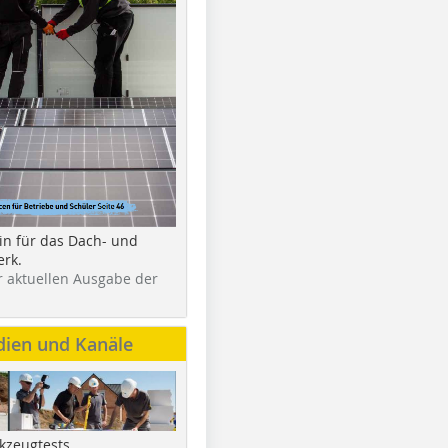
in für das Dach- und
rk.
r aktuellen Ausgabe der
dien und Kanäle
kzeugtests,