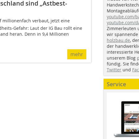
schland sind „Astbest-
Handwerkstechn
Montageabläufe
youtube.com/
 millionenfach verbaut, jetzt eine
youtube.com/d
its-Gefahr: Laut der IG Bau rollt eine
Zimmerleuten 
hland heran. Denn in 9,4 Millionen
wir spannende 
holzbau.de
, de
der handwerkl
interessierte H
mehr
unserem Blog
fündig. Sie fi
Twitter
und
Fa
Service