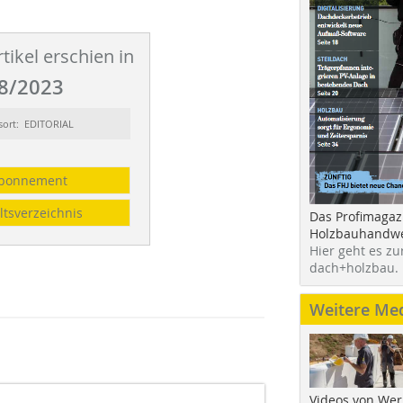
tikel erschien in
8/2023
sort: EDITORIAL
bonnement
ltsverzeichnis
Das Profimagaz
Holzbauhandwe
Hier geht es zu
dach+holzbau.
Weitere Me
Videos von Wer