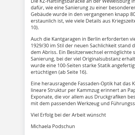
Die KZ-Häftlingsbaracke an der Wewelsburg in 
dafür, wie eine Sanierung zu einer besonder
Gebäude wurde in den vergangenen knapp 80 
erstaunlich ist, wie viele Details aus Kriegsz
10).
Auch die Kantgaragen in Berlin erforderten vie
1929/30 im Stil der neuen Sachlichkeit stand 
dem Abriss. Ein Besitzerwechsel ermöglichte 
Sanierung, bei der viel Originalsubstanz erha
wurde eine 100-Seiten starke Statik angefert
ertüchtigen (ab Seite 16).
Eine herausragende Fassaden-Optik hat das Ku
lineare Struktur per Kammzug erinnert an Pap
Exponate, die vor allem aus Druckgrafiken b
mit dem passenden Werkzeug und Führungssc
Viel Erfolg bei der Arbeit wünscht
Michaela Podschun