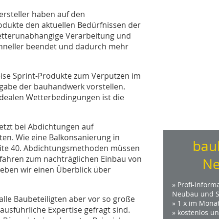
hersteller haben auf den
odukte den aktuellen Bedürfnissen der
etterunabhängige Verarbeitung und
chneller beendet und dadurch mehr
ise Sprint-Produkte zum Verputzen im
usgabe der bauhandwerk vorstellen.
idealen Wetterbedingungen ist die
setzt bei Abdichtungen auf
ten. Wie eine Balkonsanierung in
bau
Seite 40. Abdichtungsmethoden müssen
rfahren zum nachträglichen Einbau von
Ne
geben wir einen Überblick über
» Profi-Inform
Neubau und S
lle Baubeteiligten aber vor so große
» 1 x im Mona
sführliche Expertise gefragt sind.
» kostenlos u