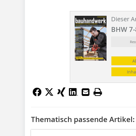
Dieser Ar
BHW 7-
Res
A
Inha
Thematisch passende Artikel: