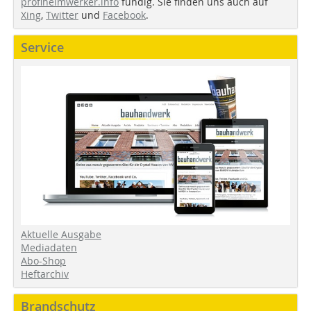
profiheimwerker.info
fündig. Sie finden uns auch auf
Xing
,
Twitter
und
Facebook
.
Service
Aktuelle Ausgabe
Mediadaten
Abo-Shop
Heftarchiv
Brandschutz