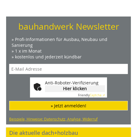
bauhandwerk Newsletter
» Profi-Informationen für Ausbau, Neubau und
Sanierung
» 1 x im Monat
» kostenlos und jederzeit kündbar
Anti-Roboter-Verifizierung
Hier klicken
Friendly
Captcha ⇗
» Jetzt anmelden!
Beispiele, Hinweise: Datenschutz, Analyse, Widerruf
Die aktuelle dach+holzbau