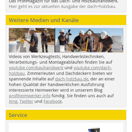
Das Profimagazin für das Dach- und Holzbauhandwerk.
Hier geht es zur aktuellen Ausgabe der dach+holzbau.
Weitere Medien und Kanäle
Videos von Werkzeugtests, Handwerkstechniken,
Verarbeitungs- und Montageabläufen finden Sie auf
youtube.com/bauhandwerk
und
youtube.com/dach-
holzbau
. Zimmerleuten und Dachdeckern bieten wir
spannende Inhalte auf
dach-holzbau.de
, der an einer
hohen Qualität der handwerklichen Ausführung
interessierte Heimwerker wird in unserem Blog
profiheimwerker.info
fündig. Sie finden uns auch auf
Xing
,
Twitter
und
Facebook
.
Service