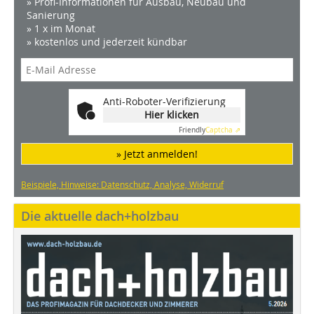
» Profi-Informationen für Ausbau, Neubau und
Sanierung
» 1 x im Monat
» kostenlos und jederzeit kündbar
Anti-Roboter-Verifizierung
Hier klicken
Friendly
Captcha ⇗
» Jetzt anmelden!
Beispiele, Hinweise: Datenschutz, Analyse, Widerruf
Die aktuelle dach+holzbau