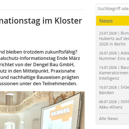
ationstag im Kloster
News
Bun
23.07.2026 |
Hubertz auf der
2026 in Berlin
und bleiben trotzdem zukunftsfähig?
Asbe
20.07.2026 |
malschutz-Informationstag Ende März
Nummer Eins 
erichtet von der Dengel Bau GmbH,
Bau
13.07.2026 |
utz in den Mittelpunkt. Praxisnahe
Kameratürmen 
n und nachhaltige Bauweisen prägten
Intelligenz
ussionen unter den Teilnehmenden.
SiGe
10.07.2026 |
Bänden
Stih
08.07.2026 |
Akku-Allianz
Alle News