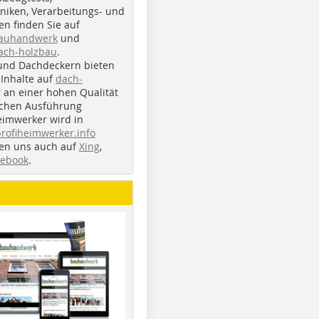
iken, Verarbeitungs- und
n finden Sie auf
bauhandwerk
und
ach-holzbau
.
und Dachdeckern bieten
Inhalte auf
dach-
r an einer hohen Qualität
ichen Ausführung
eimwerker wird in
profiheimwerker.info
nden uns auch auf
Xing
,
cebook
.