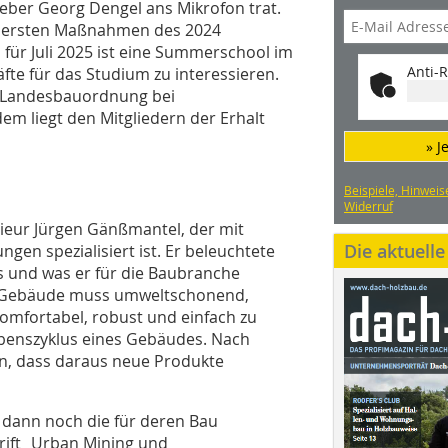
ber Georg Dengel ans Mikrofon trat.
er ersten Maßnahmen des 2024
für Juli 2025 ist eine Summerschool im
Anti-R
te für das Studium zu interessieren.
ie Landesbauordnung bei
m liegt den Mitgliedern der Erhalt
» J
Beispiele, Hinweis
Widerruf
nieur Jürgen Gänßmantel, der mit
Die aktuell
gen spezialisiert ist. Er beleuchtete
s und was er für die Baubranche
in Gebäude muss umweltschonend,
, komfortabel, robust und einfach zu
ebenszyklus eines Gebäudes. Nach
en, dass daraus neue Produkte
 dann noch die für deren Bau
rift „Urban Mining und