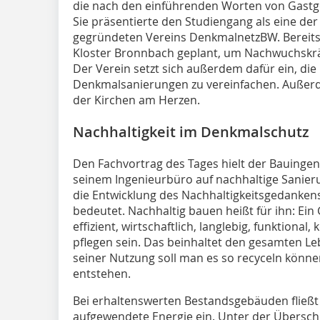
die nach den einführenden Worten von Gastge
Sie präsentierte den Studiengang als eine d
gegründeten Vereins DenkmalnetzBW. Bereits 
Kloster Bronnbach geplant, um Nachwuchskräf
Der Verein setzt sich außerdem dafür ein, d
Denkmalsanierungen zu vereinfachen. Außerde
der Kirchen am Herzen.
Nachhaltigkeit im Denkmalschutz
Den Fachvortrag des Tages hielt der Bauinge
seinem Ingenieurbüro auf nachhaltige Sanierun
die Entwicklung des Nachhaltigkeitsgedanken
bedeutet. Nachhaltig bauen heißt für ihn: E
effizient, wirtschaftlich, langlebig, funktional
pflegen sein. Das beinhaltet den gesamten L
seiner Nutzung soll man es so recyceln könn
entstehen.
Bei erhaltenswerten Bestandsgebäuden fließt
aufgewendete Energie ein. Unter der Übersch