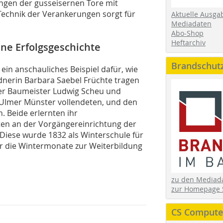
ungen der gusseisernen Tore mit
e Technik der Verankerungen sorgt für
Aktuelle Ausga
Mediadaten
Abo-Shop
Heftarchiv
ne Erfolgsgeschichte
Brandschut
ein anschauliches Beispiel dafür, wie
ednerin Barbara Saebel Früchte tragen
her Baumeister Ludwig Scheu und
s Ulmer Münster vollendeten, und den
. Beide erlernten ihr
ten an der Vorgängereinrichtung der
 Diese wurde 1832 als Winterschule für
 die Wintermonate zur Weiterbildung
zu den Media
zur Homepage 
CS Computer