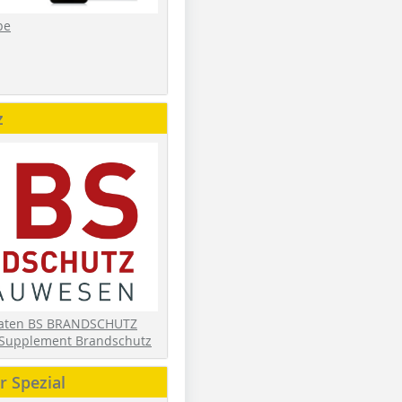
be
z
daten BS BRANDSCHUTZ
Supplement Brandschutz
 Spezial