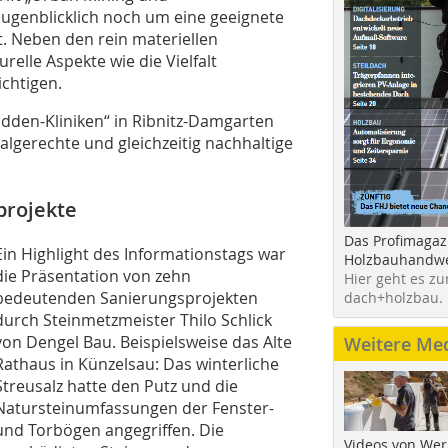
augenblicklich noch um eine geeignete
t. Neben den rein materiellen
elle Aspekte wie die Vielfalt
chtigen.
dden-Kliniken“ in Ribnitz-Damgarten
lgerechte und gleichzeitig nachhaltige
projekte
Das Profimagaz
Ein Highlight des Informationstags war
Holzbauhandwe
die Präsentation von zehn
Hier geht es zu
bedeutenden Sanierungsprojekten
dach+holzbau.
durch Steinmetzmeister Thilo Schlick
von Dengel Bau. Beispielsweise das Alte
Weitere Me
Rathaus in Künzelsau: Das winterliche
Streusalz hatte den Putz und die
Natursteinumfassungen der Fenster-
und Torbögen angegriffen. Die
Videos von Wer