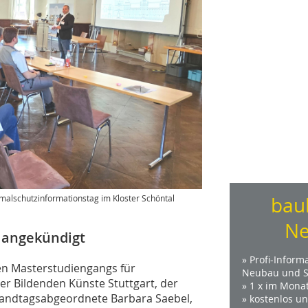
alschutzinformationstag im Kloster Schöntal
bau
Ne
 angekündigt
» Profi-Inform
en Masterstudiengangs für
Neubau und S
r Bildenden Künste Stuttgart, der
» 1 x im Mona
 Landtagsabgeordnete Barbara Saebel,
» kostenlos u