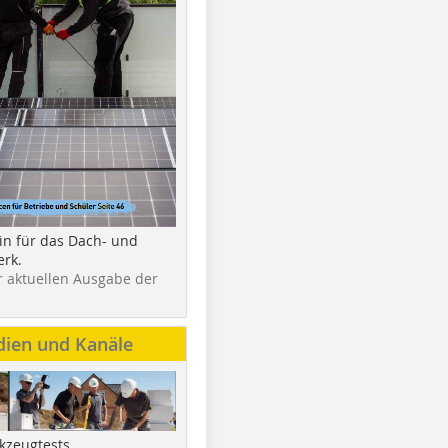
in für das Dach- und
rk.
r aktuellen Ausgabe der
dien und Kanäle
kzeugtests,