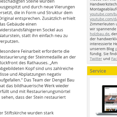
beschädigten Steine wurden
Handwerkstechn
ausgespitzt und durch neue Vierungen
Montageabläufe
ersetzt, die in Form und Struktur dem
youtube.com/
Original entsprechen. Zusätzlich erhielt
youtube.com/d
das Gebäude einen
Zimmerleuten 
wir spannende 
widerstandsfähigeren Sockel aus
holzbau.de
, de
Naturstein, statt ihn einfach neu zu
der handwerkl
verputzen.
interessierte H
unserem Blog
Besondere Feinarbeit erforderte die
fündig. Sie fi
Restaurierung der Steinmedaille an der
Twitter
und
Fa
Rückfront des Rathauses. „Am
abgebildeten Kopf sind uns zahlreiche
Service
Risse und Abplatzungen negativ
aufgefallen.“ Das Team der Dengel Bau
hat das bildhauerische Werk wieder
rfüllt und mit Restaurierungsmörtel
sehen, dass der Stein restauriert
r Stiftskirche wurden stark