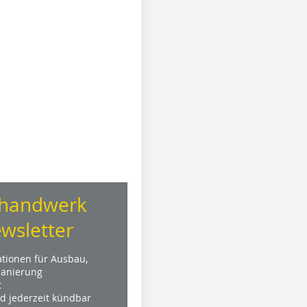
handwerk
wsletter
ationen für Ausbau,
anierung
t
nd jederzeit kündbar