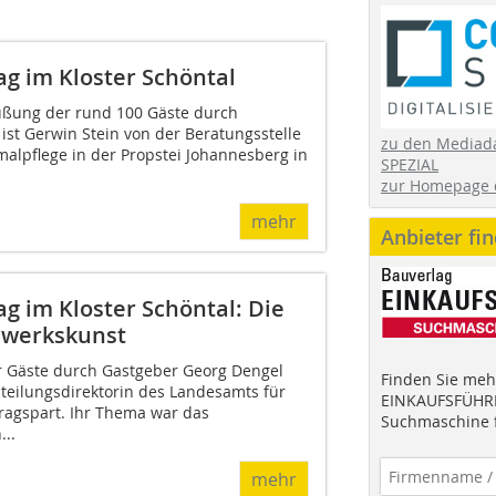
g im Kloster Schöntal
üßung der rund 100 Gäste durch
ist Gerwin Stein von der Beratungsstelle
zu den Mediad
lpflege in der Propstei Johannesberg in
SPEZIAL
zur Homepage 
mehr
Anbieter fi
g im Kloster Schöntal: Die
ndwerkskunst
 Gäste durch Gastgeber Georg Dengel
Finden Sie mehr
Abteilungsdirektorin des Landesamts für
EINKAUFSFÜHRE
ragspart. Ihr Thema war das
Suchmaschine f
..
mehr