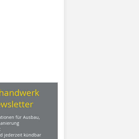
handwerk
wsletter
ationen für Ausbau,
anierung
t
nd jederzeit kündbar