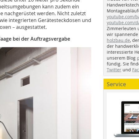
Handwerkstechn
 Arbeitsumgebungen kann zudem ein
Montageabläufe
ne nachgerüstet werden. Nicht zuletzt
youtube.com/
– wie integrierten Gerätesteckdosen und
youtube.com/d
xen – ausgestattet.
Zimmerleuten 
wir spannende 
Waage bei der Auftragsvergabe
holzbau.de
, de
der handwerkl
interessierte H
unserem Blog
fündig. Sie fi
Twitter
und
Fa
Service