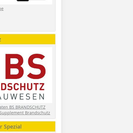
be
z
daten BS BRANDSCHUTZ
Supplement Brandschutz
 Spezial