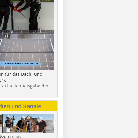
in für das Dach- und
rk.
r aktuellen Ausgabe der
dien und Kanäle
kzeugtests,