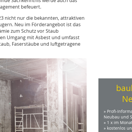
elnde Sachkenntnis werde auch das
agement befeuert.
3 nicht nur die bekannten, attraktiven
ugern. Neu im Förderangebot ist das
ämie zum Schutz vor Staub
eren Umgang mit Asbest und umfasst
aub, Faserstäube und luftgetragene
bau
Ne
» Profi-Inform
Neubau und S
» 1 x im Mona
» kostenlos u