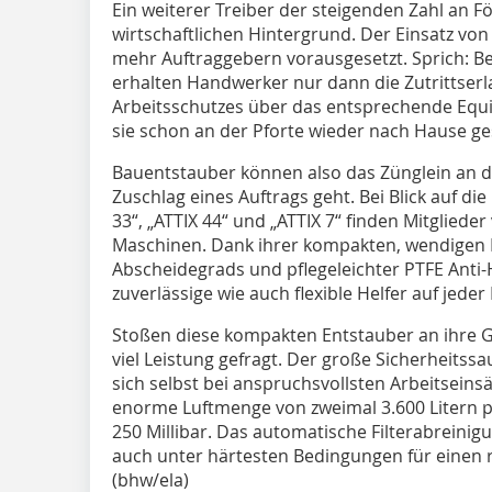
Ein weiterer Treiber der steigenden Zahl an 
wirtschaftlichen Hintergrund. Der Einsatz vo
mehr Auftraggebern vorausgesetzt. Sprich: B
erhalten Handwerker nur dann die Zutrittserla
Arbeitsschutzes über das entsprechende Equ
sie schon an der Pforte wieder nach Hause ge
Bauentstauber können also das Zünglein an 
Zuschlag eines Auftrags geht. Bei Blick auf die
33“, „ATTIX 44“ und „ATTIX 7“ finden Mitglieder
Maschinen. Dank ihrer kompakten, wendigen 
Abscheidegrads und pflegeleichter PTFE Anti
zuverlässige wie auch flexible Helfer auf jeder
Stoßen diese kompakten Entstauber an ihre 
viel Leistung gefragt. Der große Sicherheits
sich selbst bei anspruchsvollsten Arbeitseins
enorme Luftmenge von zweimal 3.600 Litern 
250 Millibar. Das automatische Filterabreini
auch unter härtesten Bedingungen für einen 
(bhw/ela)