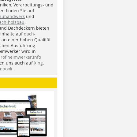
iken, Verarbeitungs- und
n finden Sie auf
bauhandwerk
und
ach-holzbau
.
und Dachdeckern bieten
Inhalte auf
dach-
r an einer hohen Qualität
ichen Ausführung
eimwerker wird in
profiheimwerker.info
nden uns auch auf
Xing
,
cebook
.