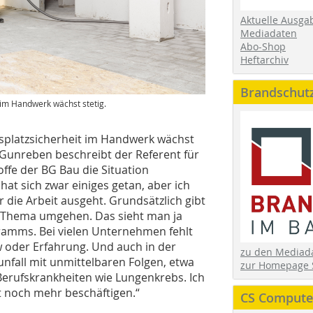
Aktuelle Ausga
Mediadaten
Abo-Shop
Heftarchiv
Brandschut
 im Handwerk wächst stetig.
tsplatzsicherheit im Handwerk wächst
 Gunreben beschreibt der Referent für
fe der BG Bau die Situation
at sich zwar einiges getan, aber ich
 die Arbeit ausgeht. Grundsätzlich gibt
em Thema umgehen. Das sieht man ja
ramms. Bei vielen Unternehmen fehlt
w oder Erfahrung. Und auch in der
zu den Media
nfall mit unmittelbaren Folgen, etwa
zur Homepage 
Berufskrankheiten wie Lungenkrebs. Ich
t noch mehr beschäftigen.“
CS Computer