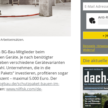
Anti-R
» J
 Arbeitseinsätzen.
Beispiele, Hinweis
Widerruf
 BG-Bau-Mitglieder beim
en Geräte. Je nach benötigter
Die aktuell
ieben verschiedene Gerätevarianten
ahl. Unternehmen, die in die
kets“ investieren, profitieren sogar
zent – maximal 5.000 Euro. Der
gbau.de/schutzpaket-bauen-im-
nen:
www.nilfisk.com/de-