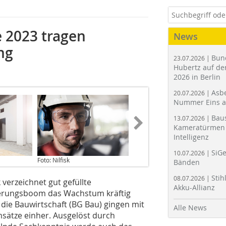
 2023 tragen
News
ng
Bun
23.07.2026 |
Hubertz auf der
2026 in Berlin
Asbe
20.07.2026 |
Nummer Eins 
Bau
13.07.2026 |
Kameratürmen 
Intelligenz
SiGe
10.07.2026 |
Foto: Nilfisk
Bänden
Stih
08.07.2026 |
erzeichnet gut gefüllte
Akku-Allianz
ierungsboom das Wachstum kräftig
 die Bauwirtschaft (BG Bau) gingen mit
Alle News
sätze einher. Ausgelöst durch