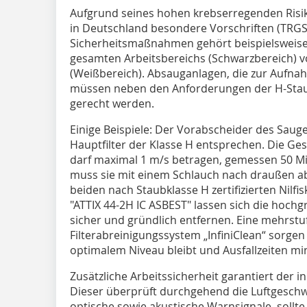
Aufgrund seines hohen krebserregenden Risiko
in Deutschland besondere Vorschriften (TRGS
Sicherheitsmaßnahmen gehört beispielsweise
gesamten Arbeitsbereichs (Schwarzbereich) 
(Weißbereich). Absauganlagen, die zur Aufna
müssen neben den Anforderungen der H-Stau
gerecht werden.
Einige Beispiele: Der Vorabscheider des Sau
Hauptfilter der Klasse H entsprechen. Die Ge
darf maximal 1 m/s betragen, gemessen 50 M
muss sie mit einem Schlauch nach draußen a
beiden nach Staubklasse H zertifizierten Nilf
"ATTIX 44-2H IC ASBEST" lassen sich die hoch
sicher und gründlich entfernen. Eine mehrstuf
Filterabreinigungssystem „InfiniClean“ sorgen d
optimalem Niveau bleibt und Ausfallzeiten mi
Zusätzliche Arbeitssicherheit garantiert der 
Dieser überprüft durchgehend die Luftgeschw
optische sowie akustische Warnsignale, sollt