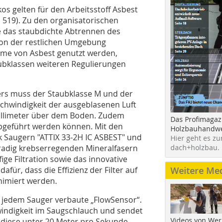
s gelten für den Arbeitsstoff Asbest
 519). Zu den organisatorischen
 das staubdichte Abtrennen des
von der restlichen Umgebung
hme von Asbest genutzt werden,
bklassen weiteren Regulierungen
gers muss der Staubklasse M und der
schwindigkeit der ausgeblasenen Luft
illimeter über dem Boden. Zudem
Das Profimagaz
bgeführt werden können. Mit den
Holzbauhandwe
isk Saugern "ATTIX 33-2H IC ASBEST" und
Hier geht es zu
dach+holzbau.
gradig krebserregenden Mineralfasern
ige Filtration sowie das innovative
Weitere Me
afür, dass die Effizienz der Filter auf
nimiert werden.
in jedem Sauger verbaute „FlowSensor“.
indigkeit im Saugschlauch und sendet
Videos von Wer
e diese unter 20 Meter pro Sekunde