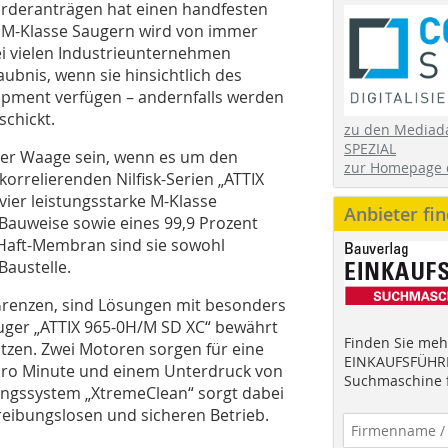
Förderanträgen hat einen handfesten
n M-Klasse Saugern wird von immer
ei vielen Industrieunternehmen
ubnis, wenn sie hinsichtlich des
ipment verfügen – andernfalls werden
schickt.
zu den Mediad
SPEZIAL
der Waage sein, wenn es um den
zur Homepage 
 korrelierenden Nilfisk-Serien „ATTIX
 vier leistungsstarke M-Klasse
Anbieter fi
Bauweise sowie eines 99,9 Prozent
-Haft-Membran sind sie sowohl
 Baustelle.
Grenzen, sind Lösungen mit besonders
sauger „ATTIX 965-0H/M SD XC“ bewährt
Finden Sie mehr
ätzen. Zwei Motoren sorgen für eine
EINKAUFSFÜHRE
pro Minute und einem Unterdruck von
Suchmaschine f
gungssystem „XtremeClean“ sorgt dabei
reibungslosen und sicheren Betrieb.