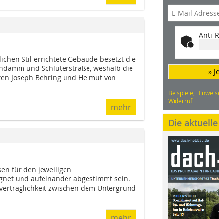
Anti-R
ichen Stil errichtete Gebäude besetzt die
endamm und Schlüterstraße, weshalb die
» J
ten Joseph Behring und Helmut von
Beispiele, Hinweis
Widerruf
mehr
Die aktuell
sen für den jeweiligen
net und aufeinander abgestimmt sein.
alverträglichkeit zwischen dem Untergrund
mehr