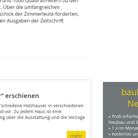
on rund 1000 Quadratmetern zu den
t. Über die umfangreichen
schick der Zimmerleute forderten,
en Ausgaben der Zeitschrift
bau
r“ erschienen
Ne
verschiedene Holzhäuser in verschiedenen
d vor. Zu jedem Haus ist eine
» Profi-Inform
ng über die Ausstattung und die Vorzüge
Neubau und S
» 1 x im Mona
» kostenlos u
mehr