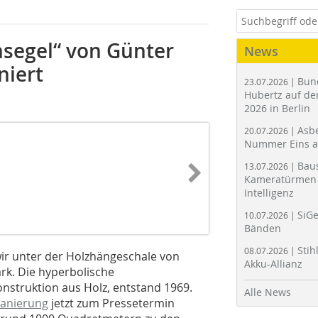
segel“ von Günter
News
niert
Bun
23.07.2026 |
Hubertz auf der
2026 in Berlin
Asbe
20.07.2026 |
Nummer Eins 
Bau
13.07.2026 |
Kameratürmen 
Intelligenz
SiGe
10.07.2026 |
Bänden
Stih
08.07.2026 |
ir unter der Holzhängeschale von
Akku-Allianz
k. Die hyperbolische
onstruktion aus Holz, entstand 1969.
Alle News
Sanierung
jetzt zum Pressetermin