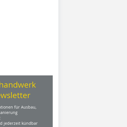
handwerk
wsletter
ationen für Ausbau,
anierung
t
nd jederzeit kündbar