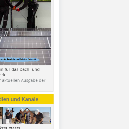
in für das Dach- und
rk.
r aktuellen Ausgabe der
dien und Kanäle
kzeugtests,