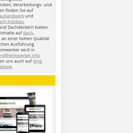
iken, Verarbeitungs- und
n finden Sie auf
bauhandwerk
und
ach-holzbau
.
und Dachdeckern bieten
Inhalte auf
dach-
r an einer hohen Qualität
ichen Ausführung
eimwerker wird in
profiheimwerker.info
nden uns auch auf
Xing
,
cebook
.