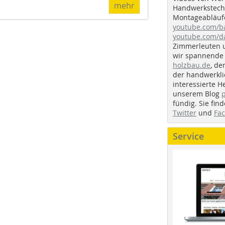
mehr
Handwerkstechn
Montageabläufe
youtube.com/
youtube.com/d
Zimmerleuten 
wir spannende 
holzbau.de
, de
der handwerkl
interessierte H
unserem Blog
fündig. Sie fi
Twitter
und
Fa
Service