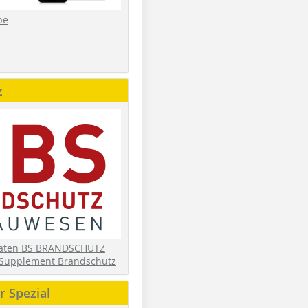
be
z
daten BS BRANDSCHUTZ
Supplement Brandschutz
 Spezial