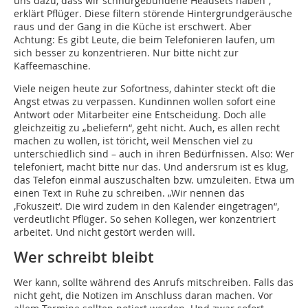
uns dazu, dass wir schnurgebundene Headsets haben“,
erklärt Pflüger. Diese filtern störende Hintergrundgeräusche
raus und der Gang in die Küche ist erschwert. Aber
Achtung: Es gibt Leute, die beim Telefonieren laufen, um
sich besser zu konzentrieren. Nur bitte nicht zur
Kaffeemaschine.
Viele neigen heute zur Sofortness, dahinter steckt oft die
Angst etwas zu verpassen. Kundinnen wollen sofort eine
Antwort oder Mitarbeiter eine Entscheidung. Doch alle
gleichzeitig zu „beliefern“, geht nicht. Auch, es allen recht
machen zu wollen, ist töricht, weil Menschen viel zu
unterschiedlich sind – auch in ihren Bedürfnissen. Also: Wer
telefoniert, macht bitte nur das. Und andersrum ist es klug,
das Telefon einmal auszuschalten bzw. umzuleiten. Etwa um
einen Text in Ruhe zu schreiben. „Wir nennen das
‚Fokuszeit‘. Die wird zudem in den Kalender eingetragen“,
verdeutlicht Pflüger. So sehen Kollegen, wer konzentriert
arbeitet. Und nicht gestört werden will.
Wer schreibt bleibt
Wer kann, sollte während des Anrufs mitschreiben. Falls das
nicht geht, die Notizen im Anschluss daran machen. Vor