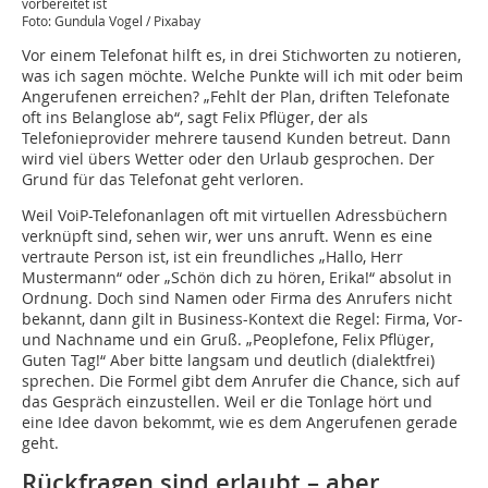
vorbereitet ist
Foto: Gundula Vogel / Pixabay
Vor einem Telefonat hilft es, in drei Stichworten zu notieren,
was ich sagen möchte. Welche Punkte will ich mit oder beim
Angerufenen erreichen? „Fehlt der Plan, driften Telefonate
oft ins Belanglose ab“, sagt Felix Pflüger, der als
Telefonieprovider mehrere tausend Kunden betreut. Dann
wird viel übers Wetter oder den Urlaub gesprochen. Der
Grund für das Telefonat geht verloren.
Weil VoiP-Telefonanlagen oft mit virtuellen Adressbüchern
verknüpft sind, sehen wir, wer uns anruft. Wenn es eine
vertraute Person ist, ist ein freundliches „Hallo, Herr
Mustermann“ oder „Schön dich zu hören, Erika!“ absolut in
Ordnung. Doch sind Namen oder Firma des Anrufers nicht
bekannt, dann gilt in Business-Kontext die Regel: Firma, Vor-
und Nachname und ein Gruß. „Peoplefone, Felix Pflüger,
Guten Tag!“ Aber bitte langsam und deutlich (dialektfrei)
sprechen. Die Formel gibt dem Anrufer die Chance, sich auf
das Gespräch einzustellen. Weil er die Tonlage hört und
eine Idee davon bekommt, wie es dem Angerufenen gerade
geht.
Rückfragen sind erlaubt – aber