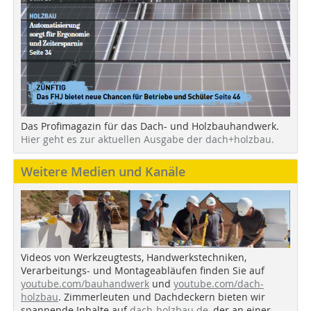
Das Profimagazin für das Dach- und Holzbauhandwerk.
Hier geht es zur aktuellen Ausgabe der dach+holzbau.
Weitere Medien und Kanäle
Videos von Werkzeugtests, Handwerkstechniken,
Verarbeitungs- und Montageabläufen finden Sie auf
youtube.com/bauhandwerk
und
youtube.com/dach-
holzbau
. Zimmerleuten und Dachdeckern bieten wir
spannende Inhalte auf
dach-holzbau.de
, der an einer