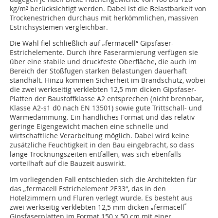
kg/m² berücksichtigt werden. Dabei ist die Belastbarkeit von
Trockenestrichen durchaus mit herkömmlichen, massiven
Estrichsystemen vergleichbar.
Die Wahl fiel schließlich auf „fermacell“ Gipsfaser-
Estrichelemente. Durch ihre Faserarmierung verfügen sie
über eine stabile und druckfeste Oberfläche, die auch im
Bereich der Stoßfugen starken Belastungen dauerhaft
standhält. Hinzu kommen Sicherheit im Brandschutz, wobei
die zwei werkseitig verklebten 12,5 mm dicken Gipsfaser-
Platten der Baustoffklasse A2 entsprechen (nicht brennbar,
Klasse A2-s1 d0 nach EN 13501) sowie gute Trittschall- und
Wärmedämmung. Ein handliches Format und das relativ
geringe Eigengewicht machen eine schnelle und
wirtschaftliche Verarbeitung möglich. Dabei wird keine
zusätzliche Feuchtigkeit in den Bau eingebracht, so dass
lange Trocknungszeiten entfallen, was sich ebenfalls
vorteilhaft auf die Bauzeit auswirkt.
Im vorliegenden Fall entschieden sich die Architekten für
das „fermacell Estrichelement 2E33“, das in den
Hotelzimmern und Fluren verlegt wurde. Es besteht aus
“
zwei werkseitig verklebten 12,5 mm dicken „fermacell
Gipsfaserplatten im Format 150 x 50 cm mit einer