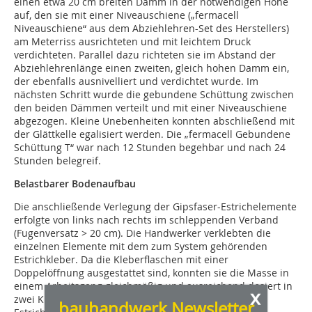
einen etwa 20 cm breiten Damm in der notwendigen Höhe
auf, den sie mit einer Niveauschiene („fermacell
Niveauschiene“ aus dem Abziehlehren-Set des Herstellers)
am Meterriss ausrichteten und mit leichtem Druck
verdichteten. Parallel dazu richteten sie im Abstand der
Abziehlehrenlänge einen zweiten, gleich hohen Damm ein,
der ebenfalls ausnivelliert und verdichtet wurde. Im
nächsten Schritt wurde die gebundene Schüttung zwischen
den beiden Dämmen verteilt und mit einer Niveauschiene
abgezogen. Kleine Unebenheiten konnten abschließend mit
der Glättkelle egalisiert werden. Die „fermacell Gebundene
Schüttung T“ war nach 12 Stunden begehbar und nach 24
Stunden belegreif.
Belastbarer Bodenaufbau
Die anschließende Verlegung der Gipsfaser-Estrichelemente
erfolgte von links nach rechts im schleppenden Verband
(Fugenversatz > 20 cm). Die Handwerker verklebten die
einzelnen Elemente mit dem zum System gehörenden
Estrichkleber. Da die Kleberflaschen mit einer
Doppelöffnung ausgestattet sind, konnten sie die Masse in
einem Arbeitsgang gleichmäßig und ausreichend dosiert in
x
zwei Klebeschnüren auftragen. Die frisch verklebten
bauhandwerk Newsletter