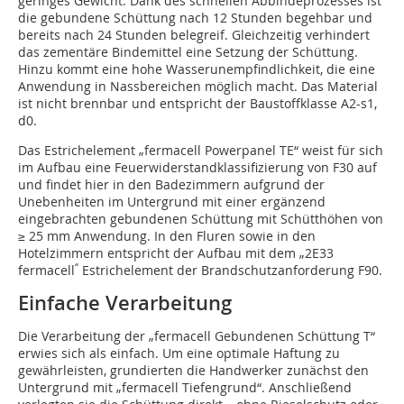
geringes Gewicht. Dank des schnellen Abbindeprozesses ist
die gebundene Schüttung nach 12 Stunden begehbar und
bereits nach 24 Stunden belegreif. Gleichzeitig verhindert
das zementäre Bindemittel eine Setzung der Schüttung.
Hinzu kommt eine hohe Wasserunempfindlichkeit, die eine
Anwendung in Nassbereichen möglich macht. Das Material
ist nicht brennbar und entspricht der Baustoffklasse A2-s1,
d0.
Das Estrichelement „fermacell Powerpanel TE“ weist für sich
im Aufbau eine Feuerwiderstandklassifizierung von F30 auf
und findet hier in den Badezimmern aufgrund der
Unebenheiten im Untergrund mit einer ergänzend
eingebrachten gebundenen Schüttung mit Schütthöhen von
≥ 25 mm Anwendung. In den Fluren sowie in den
Hotelzimmern entspricht der Aufbau mit dem „2E33
“
fermacell
Estrichelement der Brandschutzanforderung F90.
Einfache Verarbeitung
Die Verarbeitung der „fermacell Gebundenen Schüttung T“
erwies sich als einfach. Um eine optimale Haftung zu
gewährleisten, grundierten die Handwerker zunächst den
Untergrund mit „fermacell Tiefengrund“. Anschließend