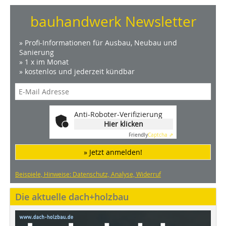
bauhandwerk Newsletter
» Profi-Informationen für Ausbau, Neubau und
Sanierung
» 1 x im Monat
» kostenlos und jederzeit kündbar
Anti-Roboter-Verifizierung
Hier klicken
Friendly
Captcha ⇗
» Jetzt anmelden!
Beispiele, Hinweise: Datenschutz, Analyse, Widerruf
Die aktuelle dach+holzbau