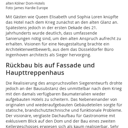
alten Kölner Dom-Hotels
Foto: James Hardie Europe
Mit Gästen wie Queen Elisabeth und Sophia Loren knüpfte
das Hotel nach dem Krieg zunächst an den alten Glanz an.
Spätestens jedoch in der ersten Dekade des 21.
Jahrhunderts wurde deutlich, dass umfassende
Sanierungen nötig sind, um den alten Anspruch aufrecht zu
erhalten. Visionen für eine Neugestaltung brachte ein
Architektenwettbewerb, aus dem das Düsseldorfer Büro
Ingenhoven architects als Sieger hervorging.
Rückbau bis auf Fassade und
Haupttreppenhaus
Die Realisierung des anspruchsvollen Siegerentwurfs drohte
jedoch an der Bausubstanz des unmittelbar nach dem Krieg
mit den damals verfügbaren Baumaterialien wieder
aufgebauten Hotels zu scheitern. Das Nebeneinander von
originalen und wiederaufgebauten Gebäudeteilen sorgte für
statische, brandschutztechnische und funktionale Probleme.
Der visionäre, verglaste Dachaufbau für Gastronomie mit
exklusivem Blick auf den Dom und der Bau eines zweiten
Kellergeschosses erwiesen sich als kaum realisierbar. Sehr