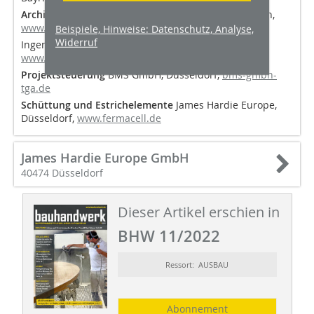
Architekten
Pfeiffer Architekten und Ingenieure, Köln,
www.pfefferarchitekten.de
Beispiele, Hinweise: Datenschutz, Analyse,
Widerruf
Ingenhoven architects, Düsseldorf,
www.ingenhovenarchitects.com
Projektsteuerung
BMS GmbH, Düsseldorf,
bms-gmbh-
tga.de
Schüttung und Estrichelemente
James Hardie Europe,
Düsseldorf,
www.fermacell.de
James Hardie Europe GmbH
40474 Düsseldorf
Dieser Artikel erschien in
BHW 11/2022
Ressort: AUSBAU
Abonnement