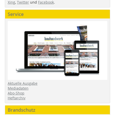
Xing
,
Twitter
und
Facebook
.
Service
Aktuelle Ausgabe
Mediadaten
Abo-Shop
Heftarchiv
Brandschutz