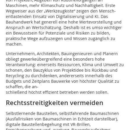
Maschinen, mehr Klimaschutz und Nachhaltigkeit. Erste
Wegweiser aus der „Werkzeugkiste“ zeigen den Mensch-
entlastenden Einsatz von Digitalisierung und KI. Das
Bauhandwerk hat generell eine hohe Wertevorstellung und
Anspruch an Wertschätzung. Deshalb ist es umso wichtiger
ein Bewusstsein für Potenziale und Risiken zu bilden,
praktische Wege aufzuzeigen und Wissen zugänglich zu
machen.
Unternehmern, Architekten, Bauingenieuren und Planern
obliegt gewerkeübergreifend eine besonders hohe
Verantwortung: einerseits Ressourcen, Klima und Umwelt zu
schonen, den Bauzyklus von Projektidee bis Rückbau und
Recycling zu durchdenken, andererseits innerhalb des
Budgets und Zeitplans Bauwerke von höchster Qualität zu
schaffen, die an-
schließend höchst effizient betrieben werden sollen.
Rechtsstreitigkeiten vermeiden
Selbstlernende Baustellen, selbstfahrende Baumaschinen
(Ausfallrisiken von Baumaschinen in Echtzeit darstellbar),
digitale Baustellenbegehung mit VR-Brillen,
Fernüberwachung und -wartung, Bauwerksaufnahme