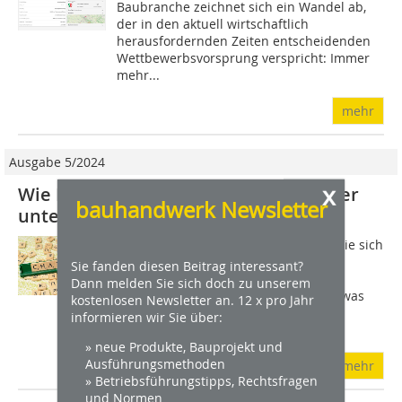
Baubranche zeichnet sich ein Wandel ab,
der in den aktuell wirtschaftlich
herausfordernden Zeiten entscheidenden
Wettbewerbsvorsprung verspricht: Immer
mehr...
mehr
Ausgabe 5/2024
x
Wie Künstliche Intelligenz Handwerker
bauhandwerk Newsletter
unterstützt
Es ist schon irgendwie befremdlich, wie sich
eine Maschine mit uns unterhält und
Sie fanden diesen Beitrag interessant?
Fragen beantwortet: KI-basierte
Dann melden Sie sich doch zu unserem
Anwendungen wie ChatGPT haben etwas
kostenlosen Newsletter an. 12 x pro Jahr
Abstraktes und werden oft nur für
informieren wir Sie über:
Spielereien...
» neue Produkte, Bauprojekt und
Ausführungsmethoden
mehr
» Betriebsführungstipps, Rechtsfragen
und Normen