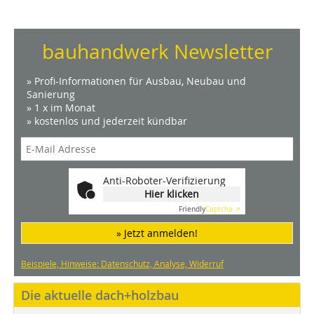
bauhandwerk Newsletter
» Profi-Informationen für Ausbau, Neubau und
Sanierung
» 1 x im Monat
» kostenlos und jederzeit kündbar
Anti-Roboter-Verifizierung
Hier klicken
Friendly
Captcha ⇗
» Jetzt anmelden!
Beispiele, Hinweise: Datenschutz, Analyse, Widerruf
Die aktuelle dach+holzbau