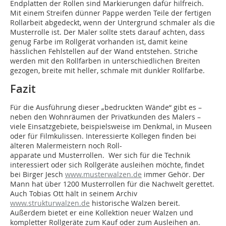
Endplatten der Rollen sind Markierungen dafür hilfreich.
Mit einem Streifen dünner Pappe werden Teile der fertigen
Rollarbeit abgedeckt, wenn der Untergrund schmaler als die
Musterrolle ist. Der Maler sollte stets darauf achten, dass
genug Farbe im Rollgerät vorhanden ist, damit keine
hässlichen Fehlstellen auf der Wand entstehen. Striche
werden mit den Rollfarben in unterschiedlichen Breiten
gezogen, breite mit heller, schmale mit dunkler Rollfarbe.
Fazit
Für die Ausführung dieser „bedruckten Wände“ gibt es –
neben den Wohnräumen der Privatkunden des Malers –
viele Einsatzgebiete, beispielsweise im Denkmal, in Museen
oder für Filmkulissen. Interessierte Kollegen finden bei
älteren Malermeistern noch Roll-
apparate und Musterrollen. Wer sich für die Technik
interessiert oder sich Rollgeräte ausleihen möchte, findet
bei Birger Jesch
www.musterwalzen.de
immer Gehör. Der
Mann hat über 1200 Musterrollen für die Nachwelt gerettet.
Auch Tobias Ott hält in seinem Archiv
www.strukturwalzen.de
historische Walzen bereit.
Außerdem bietet er eine Kollektion neuer Walzen und
kompletter Rollgeräte zum Kauf oder zum Ausleihen an.