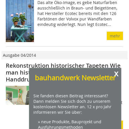
Das alte Öko-Image, es gebe Naturfarben
ausschließlich in Braun- und Beigetönen,
hat Hersteller Ecotec bereits mit den 126
Farbtönen der Volvox pur Wandfarben
eindeutig widerlegt. Nun legt Ecotec...
mehr
Ausgabe 04/2014
Rekonstruktion historischer Tapeten Wie
x
man historische Wandverkleidungen mit
bauhandwerk Newsletter
Handdruckmodeln herstellen kann
Das Wort Tapete kommt vom lateinischen
Tapetum, was Gewebe bedeutet. Der Weg
Sie fanden diesen Beitrag interessant?
Dann melden Sie sich doch zu unserem
zu unserer heutigen bezahlbaren Tapete ist
kostenlosen Newsletter an. 12 x pro Jahr
über viele Stationen sehr lang. Vorläufer
informieren wir Sie über:
waren Wandteppiche und...
» neue Produkte, Bauprojekt und
mehr
Ausführungsmethoden