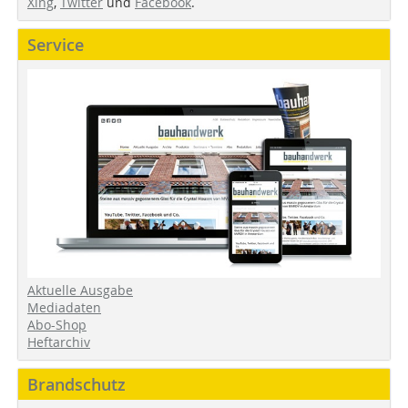
Xing
,
Twitter
und
Facebook
.
Service
Aktuelle Ausgabe
Mediadaten
Abo-Shop
Heftarchiv
Brandschutz