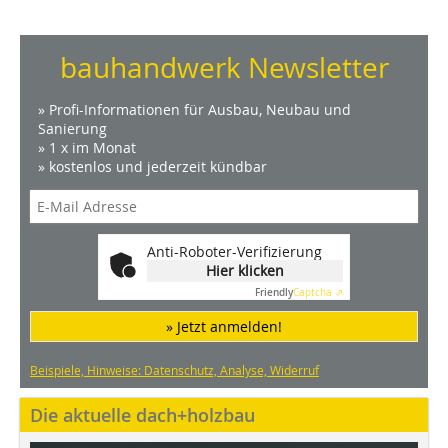
bauhandwerk Newsletter
» Profi-Informationen für Ausbau, Neubau und
Sanierung
» 1 x im Monat
» kostenlos und jederzeit kündbar
Anti-Roboter-Verifizierung
Hier klicken
Friendly
Captcha ⇗
» Jetzt anmelden!
Beispiele, Hinweise: Datenschutz, Analyse, Widerruf
Die aktuelle dach+holzbau