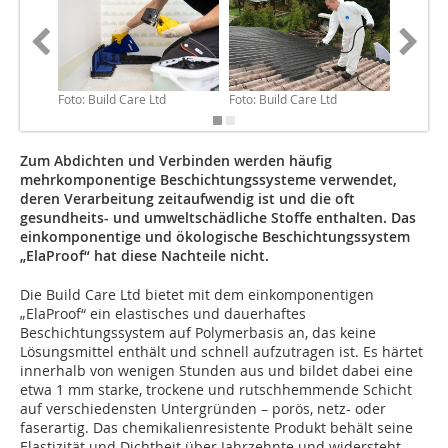
Foto: Build Care Ltd
Foto: Build Care Ltd
Foto: Bu
Zum Abdichten und Verbinden werden häufig
mehrkomponentige Beschichtungssysteme verwendet,
deren Verarbeitung zeitaufwendig ist und die oft
gesundheits- und umweltschädliche Stoffe enthalten. Das
einkomponentige und ökologische Beschichtungssystem
„ElaProof“ hat diese Nachteile nicht.
Die Build Care Ltd bietet mit dem einkomponentigen
„ElaProof“ ein elastisches und dauerhaftes
Beschichtungssystem auf Polymerbasis an, das keine
Lösungsmittel enthält und schnell aufzutragen ist. Es härtet
innerhalb von wenigen Stunden aus und bildet dabei eine
etwa 1 mm starke, trockene und rutschhemmende Schicht
auf verschiedensten Untergründen – porös, netz- oder
faserartig. Das chemikalienresistente Produkt behält seine
Elastizität und Dichtheit über Jahrzehnte und widersteht