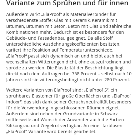
Variante zum Sprühen und für innen
Außerdem wirkt „ElaProof“ als Materialverbinder für
verschiedenste Stoffe: Glas mit Keramik, Keramik mit
Bitumen, Bitumen mit Beton, Beton mit Glas und zahlreiche
Kombinationen mehr. Dadurch ist es besonders für den
Gebäude- und Fassadenbau geeignet. Da alle Stoff
unterschiedliche Ausdehnungskoeffizienten besitzten,
variiert ihre Reaktion auf Temperaturunterschiede.
„ElaProof“ passt sich dynamisch an und bleibt auch bei
wechselhaften Witterungen dicht, ohne auszutrocknen und
spröde zu werden. Die Elastizität der Beschichtung liegt
direkt nach dem Auftragen bei 758 Prozent – selbst nach 10
Jahren sinkt sie witterungsbedingt nicht unter 280 Prozent.
Weitere Varianten von ElaProof sind: „ElaProof S“, ein
sprühbares Elastomer für große Oberflächen und „ElaProof
Indoor“, das sich dank seiner Geruchsneutralität besonders
für die Verwendung in geschlossenen Räumen eignet.
Außerdem sind neben der Grundvariante in Schwarz
mittlerweile auf Wunsch der Anwender auch die Farben
Silikongrau und Ziegelrot verfügbar. An einer farblosen
„ElaProof“-Variante wird bereits gearbeitet.