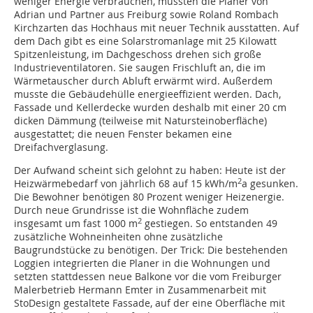
weniger Energie verbrauchen, mussten die Planer von
Adrian und Partner aus Freiburg sowie Roland Rombach
Kirchzarten das Hochhaus mit neuer Technik ausstatten. Auf
dem Dach gibt es eine Solarstromanlage mit 25 Kilowatt
Spitzenleistung, im Dachgeschoss drehen sich große
Industrieventilatoren. Sie saugen Frischluft an, die im
Wärmetauscher durch Abluft erwärmt wird. Außerdem
musste die Gebäudehülle energieeffizient werden. Dach,
Fassade und Kellerdecke wurden deshalb mit einer 20 cm
dicken Dämmung (teilweise mit Natursteinoberfläche)
ausgestattet; die neuen Fenster bekamen eine
Dreifachverglasung.
Der Aufwand scheint sich gelohnt zu haben: Heute ist der
2
Heizwärmebedarf von jährlich 68 auf 15 kWh/m
a gesunken.
Die Bewohner benötigen 80 Prozent weniger Heizenergie.
Durch neue Grundrisse ist die Wohnfläche zudem
2
insgesamt um fast 1000 m
gestiegen. So entstanden 49
zusätzliche Wohneinheiten ohne zusätzliche
Baugrundstücke zu benötigen. Der Trick: Die bestehenden
Loggien integrierten die Planer in die Wohnungen und
setzten stattdessen neue Balkone vor die vom Freiburger
Malerbetrieb Hermann Emter in Zusammenarbeit mit
StoDesign gestaltete Fassade, auf der eine Oberfläche mit