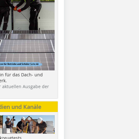
in für das Dach- und
rk.
r aktuellen Ausgabe der
dien und Kanäle
kzeugtests,