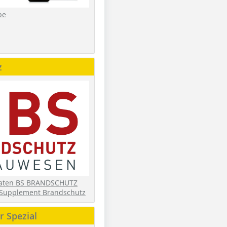
be
z
daten BS BRANDSCHUTZ
Supplement Brandschutz
 Spezial