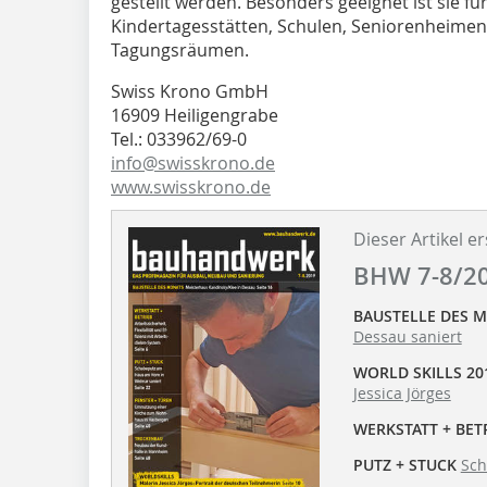
gestellt werden. Besonders geeignet ist sie f
Kindertagesstätten, Schulen, Seniorenheime
Tagungsräumen.
Swiss Krono GmbH
16909 Heiligengrabe
Tel.: 033962/69-0
info@swisskrono.de
www.swisskrono.de
Dieser Artikel er
BHW 7-8/2
BAUSTELLE DES 
Dessau saniert
WORLD SKILLS 20
Jessica Jörges
WERKSTATT + BET
PUTZ + STUCK
Sch