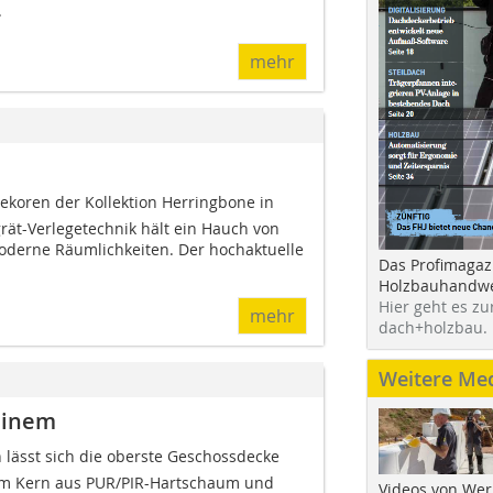
.
mehr
oren der Kollektion Herringbone in
grät-Verlegetechnik hält ein Hauch von
oderne Räumlichkeiten. Der hochaktuelle
Das Profimagaz
Holzbauhandwe
Hier geht es zu
mehr
dach+holzbau.
Weitere Me
einem
n lässt sich die oberste Geschossdecke
m Kern aus PUR/PIR-Hartschaum und
Videos von Wer