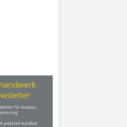
handwerk
wsletter
ationen für Ausbau,
anierung
t
nd jederzeit kündbar