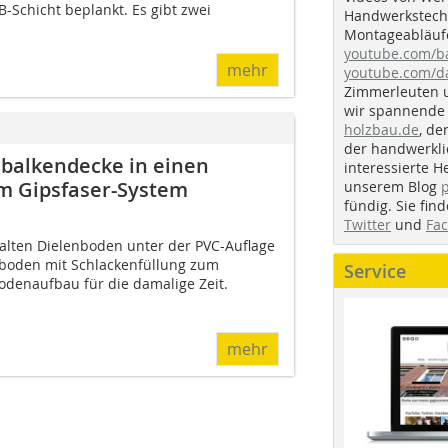
-Schicht beplankt. Es gibt zwei
Handwerkstechn
Montageabläufe
youtube.com/
mehr
youtube.com/d
Zimmerleuten 
wir spannende 
holzbau.de
, de
der handwerkl
zbalkendecke in einen
interessierte H
m Gipsfaser-System
unserem Blog
fündig. Sie fi
Twitter
und
Fa
alten Dielenboden unter der PVC-Auflage
lboden mit Schlackenfüllung zum
Service
Bodenaufbau für die damalige Zeit.
mehr