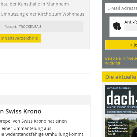
bau der Kunsthalle in Mannheim
Umnutzung einer Kirche zum Wohnhaus
Anti-R
Ressort: TROCKENBAU
Inhaltsverzeichnis
» J
Beispiele, Hinweis
Widerruf
Die aktuell
n Swiss Krono
repel von Swiss Krono hat einen
it einer Ummantelung aus
 die widerstandsfähige Umhüllung kommt