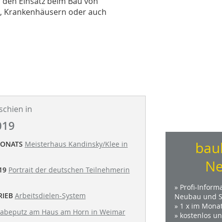
ür den Einsatz beim Bau von
n, Krankenhäusern oder auch
schien in
019
bau
MONATS
Meisterhaus Kandinsky/Klee in
Ne
19
Portrait der deutschen Teilnehmerin
» Profi-Inform
RIEB
Arbeitsdielen-System
Neubau und S
» 1 x im Mona
abeputz am Haus am Horn in Weimar
» kostenlos u