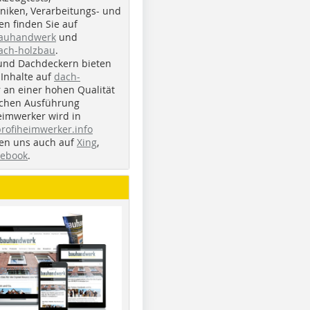
iken, Verarbeitungs- und
n finden Sie auf
bauhandwerk
und
ach-holzbau
.
und Dachdeckern bieten
Inhalte auf
dach-
r an einer hohen Qualität
ichen Ausführung
eimwerker wird in
profiheimwerker.info
nden uns auch auf
Xing
,
cebook
.