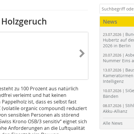
 Holzgeruch
News
Bun
23.07.2026 |
Hubertz auf der
2026 in Berlin
Asbe
20.07.2026 |
Nummer Eins 
Bau
13.07.2026 |
Kameratürmen 
Intelligenz
esteht zu 100 Prozent aus natürlich
SiGe
10.07.2026 |
frei verleimt und hat keinen
Bänden
appelholz ist, dass es selbst fast
Stih
08.07.2026 |
 (volatile organic compound) reduziert
Akku-Allianz
 von sensiblen Personen als störend
iss Krono OSB/3 sensitiv“ eignet sich
Alle News
ohe Anforderungen an die Luftqualität