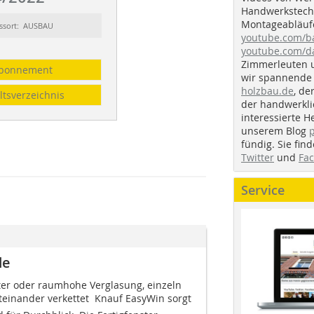
Handwerkstechn
Montageabläufe
ssort: AUSBAU
youtube.com/
youtube.com/d
Zimmerleuten 
bonnement
wir spannende 
holzbau.de
, de
ltsverzeichnis
der handwerkl
interessierte H
unserem Blog
fündig. Sie fi
Twitter
und
Fa
Service
de
hter oder raumhohe Verglasung, einzeln
teinander verkettet  Knauf EasyWin sorgt