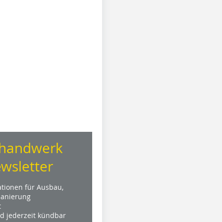
handwerk
wsletter
ationen für Ausbau,
anierung
t
nd jederzeit kündbar