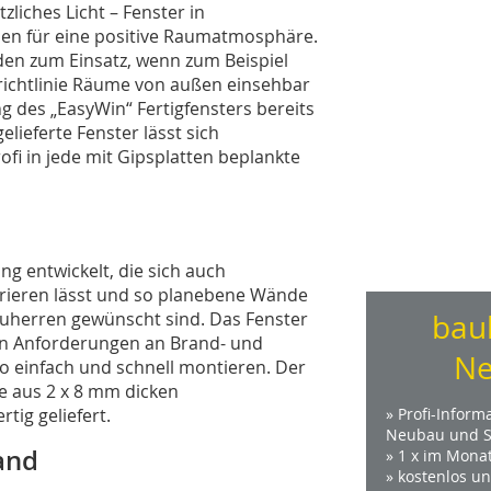
liches Licht – Fenster in
nen für eine positive Raumatmosphäre.
en zum Einsatz, wenn zum Beispiel
richtlinie Räume von außen einsehbar
g des „EasyWin“ Fertigfensters bereits
lieferte Fenster lässt sich
fi in jede mit Gipsplatten beplankte
ng entwickelt, die sich auch
grieren lässt und so planebene Wände
Bauherren gewünscht sind. Das Fenster
bau
en Anforderungen an Brand- und
Ne
nso einfach und schnell montieren. Der
 aus 2 x 8 mm dicken
tig geliefert.
» Profi-Inform
Neubau und S
wand
» 1 x im Mona
» kostenlos u