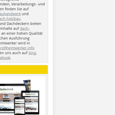
iken, Verarbeitungs- und
n finden Sie auf
bauhandwerk
und
ach-holzbau
.
und Dachdeckern bieten
Inhalte auf
dach-
r an einer hohen Qualität
ichen Ausführung
eimwerker wird in
profiheimwerker.info
nden uns auch auf
Xing
,
cebook
.