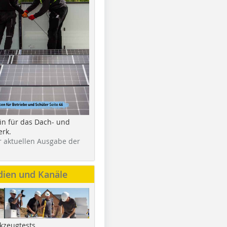
in für das Dach- und
rk.
r aktuellen Ausgabe der
dien und Kanäle
kzeugtests,