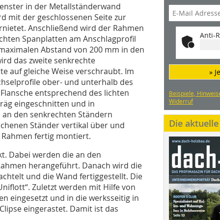
Fenster in der Metallständerwand
rd mit der geschlossenen Seite zur
ernietet. Anschließend wird der Rahmen
Anti-R
achten Spanplatten am Anschlagprofil
 maximalen Abstand von 200 mm in den
ird das zweite senkrechte
te auf gleiche Weise verschraubt. Im
» J
hselprofile ober- und unterhalb des
Flansche entsprechend des lichten
Beispiele, Hinweis
Widerruf
räg eingeschnitten und in
 an den senkrechten Ständern
Die aktuell
henen Ständer vertikal über und
Rahmen fertig montiert.
t. Dabei werden die an den
 Rahmen herangeführt. Danach wird die
chtelt und die Wand fertiggestellt. Die
iflott“. Zuletzt werden mit Hilfe von
 eingesetzt und in die werksseitig in
lipse eingerastet. Damit ist das