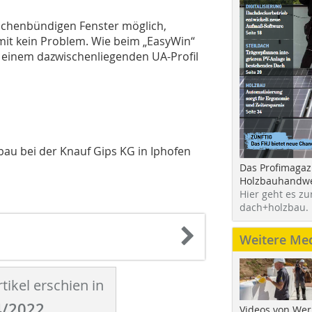
lächenbündigen Fenster möglich,
it kein Problem. Wie beim „EasyWin“
t einem dazwischenliegenden UA-Profil
au bei der Knauf Gips KG in Iphofen
Das Profimagaz
Holzbauhandwe
Hier geht es zu
dach+holzbau.
Weitere Me
tikel erschien in
/2022
Videos von Wer