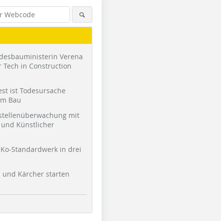
desbauministerin Verena
 Tech in Construction
st ist Todesursache
am Bau
stellenüberwachung mit
und Künstlicher
Foto: Knauf / Stefan Ernst
Foto: Knauf / Stefan Ernst
Ko-Standardwerk in drei
l und Kärcher starten