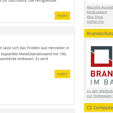
 für Durchblick. Die Fertigfenster
Aktuelle Ausga
Mediadaten
mehr
Abo-Shop
Heftarchiv
Brandschut
lässt sich das FireWin laut Hersteller in
n beplankte Metallständerwand mit 100,
wanddicke einbauen. Es wird
mehr
zu den Media
zur Homepage 
CS Computer