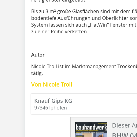
Bis zu 3 m² große Glasflächen sind mit dem f
bodentiefe Ausführungen und Oberlichter som
System lassen sich auch „FlatWin“ Fenster mi
zu einer Reihe verketten.
Autor
Nicole Troll ist im Marktmanagement Trockenb
tätig.
Von Nicole Troll
Knauf Gips KG
97346 Iphofen
Dieser Ar
BHW 04