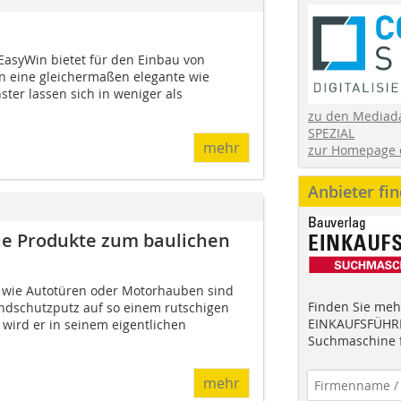
 EasyWin bietet für den Einbau von
n eine gleichermaßen elegante wie
ster lassen sich in weniger als
zu den Mediad
SPEZIAL
mehr
zur Homepage 
Anbieter fi
ue Produkte zum baulichen
le wie Autotüren oder Motorhauben sind
Finden Sie mehr
andschutzputz auf so einem rutschigen
EINKAUFSFÜHRE
wird er in seinem eigentlichen
Suchmaschine f
mehr