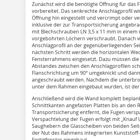
Zunächst wird die benötigte Öffnung für das 
vorbereitet. Das senkrechte Anschlagprofil wi
Öffnung hin eingestellt und vercrimpt oder v
inklusive der zur Transportsicherung angebr
mit Blechschrauben LN 3,5 x 11 mm in einem
vorgebohrten Löchern verschraubt. Danach w
Anschlagprofil an der gegenüberliegenden Sei
nächsten Schritt werden die horizontalen Wec
Fensterrahmens eingesetzt. Dazu müssen die 
Abstandes zwischen den Anschlagprofilen sch
Flanschrichtung um 90° umgeknickt und dann
angeschraubt werden. Nachdem die unterbroc
unter dem Rahmen eingebaut wurden, ist der 
Anschließend wird die Wand komplett beplank
Schnittkanten angefasten Platten bis an den
Transportsicherung entfernt, die Fugen verspa
Verspachtelung der Fugen erfolgt mit „Knauf Un
Saughebern die Glasscheiben von beiden Seiten
der Nut des Rahmens integrierten Kunststoff-C
Fertigfenster eingebaut.