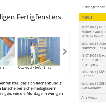
gen Fertigfensters
News
Bun
23.07.2026 |
Hubertz auf der
2026 in Berlin
Asbe
20.07.2026 |
Nummer Eins 
Bau
13.07.2026 |
Kameratürmen 
Intelligenz
Ernst
Foto: Knauf / Stefan Ernst
Foto: Knauf / Stefan Ernst
SiGe
10.07.2026 |
Bänden
nnenfenster, das sich flächenbündig
Stih
08.07.2026 |
n Einscheibensicherheitsgläsern
Akku-Allianz
r zeigen, wie die Montage in wenigen
Alle News