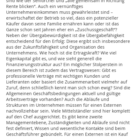
sind wie der Seniorchef und „alle gemeinsam in Richtung
Rente blicken“. Auch ein vernünftiges
Unternehmereinkommen muss gewährleistet sind –
erwirtschaftet der Betrieb so viel, dass ein potenzieller
Käufer davon seine Familie ernähren kann oder ist das
Ganze schon seit Jahren eher ein „Zuschussgeschäft“?
Neben der Übergabewürdigkeit ist die Übergabefähigkeit
entscheidend für den Erfolg: Diese ergibt sich insbesondere
aus der Zukunftsfähigkeit und Organisation des
Unternehmens. Wie hoch ist die Ertragskraft? Wie viel
Eigenkapital gibt es, und wie sieht generell die
Finanzierungsstruktur aus? Ein möglicher Stolperstein in
diesem Bereich ist zudem das Vertragswesen: Gibt es
professionelle Verträge mit wichtigen Kunden und
Lieferanten oder basiert die Zusammenarbeit vielmehr auf
Zuruf, denn schließlich kennt man sich schon ewig? Sind die
Allgemeinen Geschäftsbedingungen aktuell und gültige
Arbeitsverträge vorhanden? Auch die Abläufe und
Strukturen im Unternehmen müssen für einen Externen
nachvollziehbar sein. Viele Mittelständler sind hier komplett
auf den Chef ausgerichtet. Es gibt keine zweite
Managementebene, Zuständigkeiten und Abläufe sind nicht
fest definiert, Wissen und wesentliche Kontakte sind beim
Geschäftsführer gebündelt. Für einen Externen ist ein Kauf