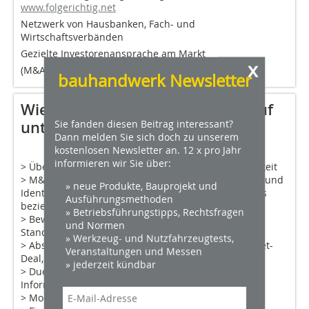
www.folgerichtig.net
Netzwerk von Hausbanken, Fach- und
Wirtschaftsverbänden
Gezielte Investorenansprache am Markt
x
(M&A Prozess, zum Beispiel über ABG Consulting)
bauhandwerk Newsletter
Wie externe Berater beim Verkauf
Sie fanden diesen Beitrag interessant?
unterstützen können
Dann melden Sie sich doch zu unserem
kostenlosen Newsletter an. 12 x pro Jahr
informieren wir Sie über:
> Überprüfung Übergabewürdigkeit, Übergabefähigkeit
> M&A Prozess: Erstellen Verkaufsunterlagen, Suche und
» neue Produkte, Bauprojekt und
Identifikation eines geeigneten Nachfolgers / Käufers
Ausführungsmethoden
beziehungsweise Verkäufers
» Betriebsführungstipps, Rechtsfragen
> Bewertung von Unternehmen (in Anlehnung an
und Normen
Standard IDW S1)
» Werkzeug- und Nutzfahrzeugtests,
> Abstützung der Kauf- und Verkaufsstrategien (Asset-
Veranstaltungen und Messen
Deal, Share-Deal)
» jederzeit kündbar
> Due Diligence (Beteiligungsprüfung,
Informationsoffenlegung)
> Moderation der Verhandlungen / Preisfindung