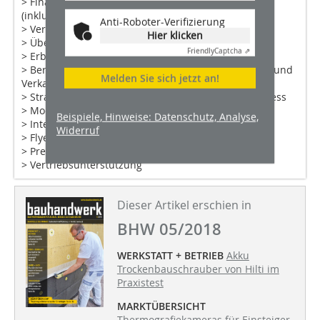
> Finanzierungskonzeption / Kapitalbeschaffung
(inklusive Fördermittel)
Anti-Roboter-Verifizierung
> Vertragsgestaltungen / Vertragsprüfungen
Hier klicken
> Überprüfung Rechtsform / Rechtsformwahl
Friendly
Captcha ⇗
> Erbrecht
> Beratung zu steuerlichen Auswirkungen der Kauf- und
Melden Sie sich jetzt an!
Verkaufsmoda­litäten
> Strategischer Kommunikations- und Vertriebsprozess
> Modernisierung Außenauftritt / Erscheinungsbild
Beispiele, Hinweise: Datenschutz, Analyse,
> Internetauftritt
Widerruf
> Flyer / Broschüren / Kundenmagazine
> Pressearbeit
> Vertriebsunterstützung
Dieser Artikel erschien in
BHW 05/2018
WERKSTATT + BETRIEB
Akku
Trockenbauschrauber von Hilti im
Praxistest
MARKTÜBERSICHT
Thermografiekameras für Einsteiger