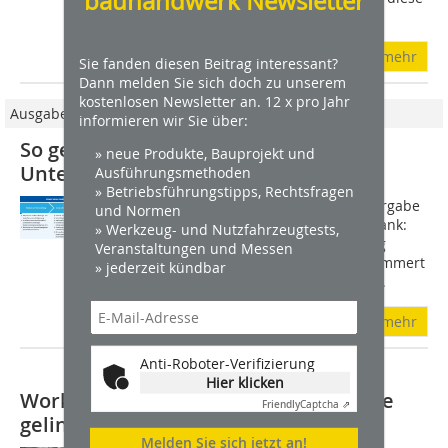
bauhandwerk Newsletter
aber...
mehr
Sie fanden diesen Beitrag interessant?
Dann melden Sie sich doch zu unserem
kostenlosen Newsletter an. 12 x pro Jahr
Ausgabe 05/2018
informieren wir Sie über:
So gelingt die externe
» neue Produkte, Bauprojekt und
Unternehmensnachfolge
Ausführungsmethoden
» Betriebsführungstipps, Rechtsfragen
Die Planung einer Unternehmensübergabe
und Normen
schieben die meisten auf die lange Bank:
» Werkzeug- und Nutzfahrzeugtests,
Entweder weil sich der Chef jahrelang
Veranstaltungen und Messen
sowieso um alle Anliegen selbst gekümmert
» jederzeit kündbar
hat und die Aufgaben nur schweren...
mehr
Anti-Roboter-Verifizierung
Hier klicken
Workshops: Wie die Betriebsnachfolge
Friendly
Captcha ⇗
gelingt
Melden Sie sich jetzt an!