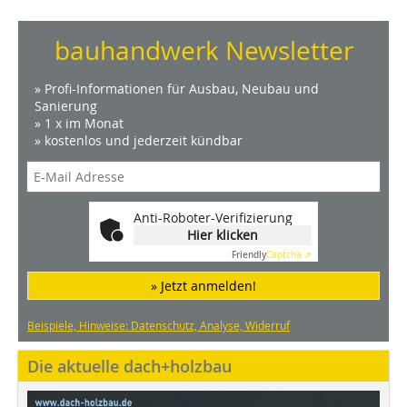
bauhandwerk Newsletter
» Profi-Informationen für Ausbau, Neubau und
Sanierung
» 1 x im Monat
» kostenlos und jederzeit kündbar
Anti-Roboter-Verifizierung
Hier klicken
Friendly
Captcha ⇗
» Jetzt anmelden!
Beispiele, Hinweise: Datenschutz, Analyse, Widerruf
Die aktuelle dach+holzbau