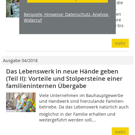
Der Generationenwechsel beschäftigt die
älteren Betriebsinhaber im Handwerk.
Denn 45 Prozent der Unternehmerinnen
Beispiele, Hinweise: Datenschutz, Analyse,
und Unternehmer sind älter als 50 Jahre
Widerruf
und werden somit in den nächsten 10 bis
15...
mehr
Ausgabe 04/2018
Das Lebenswerk in neue Hände geben
(Teil II): Vorteile und Stolpersteine einer
familieninternen Übergabe
Viele Unternehmen im Bauhauptgewerbe
und Handwerk sind hierzulande Familien­
betriebe. Da das Lebenswerk natürlich auch
möglichst in der Familie erhalten und
weitergeführt werden soll,...
mehr