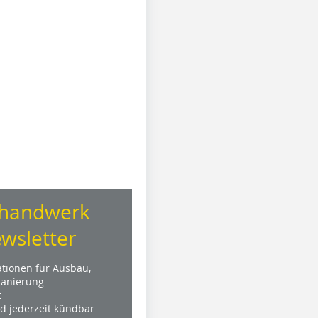
handwerk
wsletter
ationen für Ausbau,
anierung
t
nd jederzeit kündbar