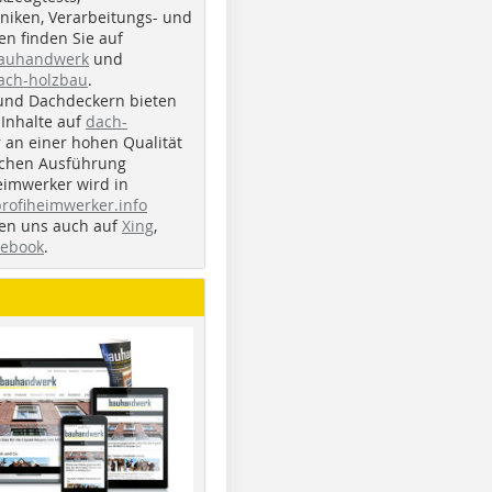
iken, Verarbeitungs- und
n finden Sie auf
bauhandwerk
und
ach-holzbau
.
und Dachdeckern bieten
Inhalte auf
dach-
r an einer hohen Qualität
ichen Ausführung
eimwerker wird in
profiheimwerker.info
nden uns auch auf
Xing
,
cebook
.