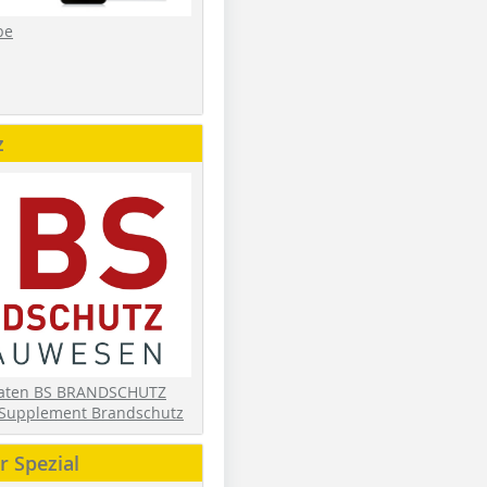
be
z
daten BS BRANDSCHUTZ
Supplement Brandschutz
 Spezial