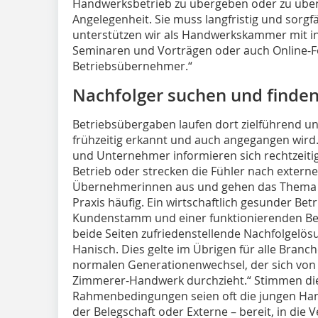
Handwerksbetrieb zu übergeben oder zu über
Angelegenheit. Sie muss langfristig und sorgfä
unterstützen wir als Handwerkskammer mit ind
Seminaren und Vorträgen oder auch Online-
Betriebsübernehmer.“
Nachfolger suchen und finde
Betriebsübergaben laufen dort zielführend 
frühzeitig erkannt und auch angegangen wir
und Unternehmer informieren sich rechtzeitig,
Betrieb oder strecken die Fühler nach exte
Übernehmerinnen aus und gehen das Thema ak
Praxis häufig. Ein wirtschaftlich gesunder Be
Kundenstamm und einer funktionierenden Bele
beide Seiten zufriedenstellende Nachfolgelösu
Hanisch. Dies gelte im Übrigen für alle Branc
normalen Generationenwechsel, der sich von 
Zimmerer-Handwerk durchzieht.“ Stimmen die
Rahmenbedingungen seien oft die jungen Hand
der Belegschaft oder Externe – bereit, in die