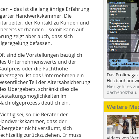
en – das ist die langjährige Erfahrung
uttgarter Handwerkskammer. Die
tarbeiter, der Kontakt zu Kunden und
 bereits vorhanden – somit kann auf
rung zeigt aber auch, dass sich
olgeregelung befassen.
Oft sind die Vorstellungen bezüglich
des Unternehmenswerts und der
Kaufpreis oder die Pachthöhe
Das Profimagaz
überzogen. Ist das Unternehmen ein
Holzbauhandwe
wesentlicher Teil der Altersabsicherung
Hier geht es zu
des Übergebers, schränkt dies die
dach+holzbau.
Gestaltungsmöglichkeiten im
Nachfolgeprozess deutlich ein.
Weitere Me
Wichtig sei, so die Berater der
Handwerkskammer, dass der
Übergeber nicht versäumt, sich
rechtzeitig zurückzuziehen. Er muss
Videos von Wer