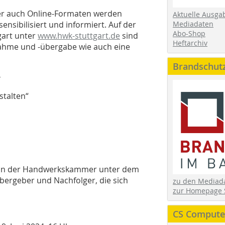
er auch Online-Formaten werden
Aktuelle Ausga
sibilisiert und informiert. Auf der
Mediadaten
Abo-Shop
art unter
www.hwk-stuttgart.de
sind
Heftarchiv
ahme und -übergabe wie auch eine
Brandschut
e
stalten“
nang
ngen
 in der Handwerkskammer unter dem
bergeber und Nachfolger, die sich
zu den Media
zur Homepage 
CS Computer