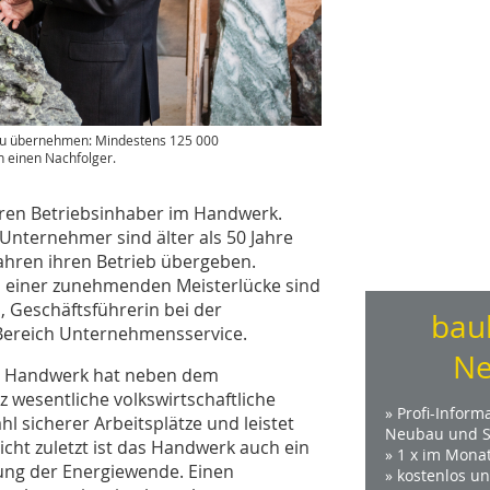
zu übernehmen: Mindestens 125 000
 einen Nachfolger.
eren Betriebsinhaber im Handwerk.
nternehmer sind älter als 50 Jahre
ahren ihren Betrieb übergeben.
einer zunehmenden Meisterlücke sind
, Geschäftsführerin bei der
bau
Bereich Unternehmensservice.
Ne
im Handwerk hat neben dem
z wesentliche volkswirtschaftliche
» Profi-Inform
 sicherer Arbeitsplätze und leistet
Neubau und S
cht zuletzt ist das Handwerk auch ein
» 1 x im Mona
zung der Energiewende. Einen
» kostenlos u