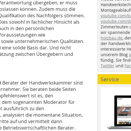
Verantwortung übergeben, er muss
Handwerkstechn
loslassen können. Zudem muss die
Montageabläufe
Qualifikation des Nachfolgers stimmen.
youtube.com/
youtube.com/d
Dies sowohl in fachlicher Hinsicht als
Zimmerleuten 
auch in den persönlichen
wir spannende 
Voraussetzungen wie
holzbau.de
, de
sowie unternehmerischen Qualitäten.
der handwerkl
 eine solide Basis dar. Und nicht
interessierte H
chätzung zwischen Übergebern und
unserem Blog
fündig. Sie fi
Twitter
und
Fa
Service
und Berater der Handwerkskammer sind
ernehmer. Sie beraten beide Seiten
pfehlenswert ist es, den
it dem sogenannten Moderator für
 ausführlich zu den
 analysiert die momentane Situation,
ritte auf und vermittelt dann
 Betriebswirtschaftlichen Berater.