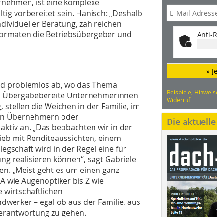
nehmen, ist eine komplexe
ltig vorbereitet sein. Hanisch: „Deshalb
ividueller Beratung, zahlreichen
Formaten die Betriebsübergeber und
Anti-R
n
» J
und problemlos ab, wo das Thema
Beispiele, Hinweis
d. Übergabebereite Unternehmerinnen
Widerruf
 stellen die Weichen in der Familie, im
rnen Übernehmern oder
Die aktuell
tiv an. „Das beobachten wir in der
trieb mit Renditeaussichten, einem
gschaft wird in der Regel eine für
ng realisieren können“, sagt Gabriele
hen. „Meist geht es um einen ganz
A wie Augenoptiker bis Z wie
 wirtschaftlichen
werker – egal ob aus der Familie, aus
 Verantwortung zu gehen.