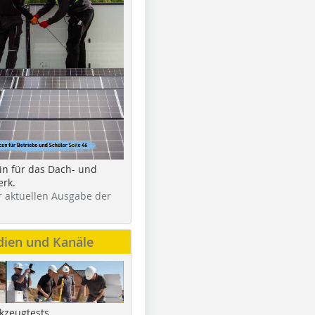
in für das Dach- und
rk.
r aktuellen Ausgabe der
dien und Kanäle
kzeugtests,