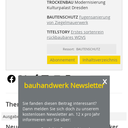
TROCKENBAU
Modernisierung
Kulturpalast Dresden
BAUTENSCHUTZ
Fugensanierung
von Ziegelmauerwerk
TITELSTORY
Erstes sortenrein
rückbaubares WDVS
Ressort: BAUTENSCHUTZ
Abonnement
Inhaltsverzeichnis
x
bauhandwerk Newsletter
Thematisch passende Artikel:
Sie fanden diesen Beitrag interessant?
Dann melden Sie sich doch zu unserem
kostenlosen Newsletter an. 12 x pro Jahr
Ausgabe 04/2018
informieren wir Sie über:
Neue Norm DIN 18 534: Wie Handwerker