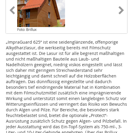
Foto: Brillux
„ImpraGuard 625“ ist eine seidenglänzende, offenporige
Alkydharzlasur, die werkseitig bereits mit Filmschutz
ausgestattet ist. Die Lasur ist für alle begrenzt maßhaltigen
und nicht maßhaltigen Bauteile aus Laub- und
Nadelhölzern geeignet, niedrig viskos eingestellt und lässt
sich daher mit geringem Streichwiderstand sehr
leichtgängig und damit schnell auf die Holzoberflächen
auftragen. Das dünnflüssig eingestellte und dadurch
besonders tief eindringende Material hat in Kombination
mit dem Filmschutzmittel zusätzlich eine imprägnierende
Wirkung und unterstützt somit einen langlebigen Schutz vor
Witterungseinflüssen und verringert das Risiko von Bewuchs
durch Algen und Pilze. Für Bereiche, die besonders stark
feuchtebelastet sind, bietet die optionale „Protect“-
Ausrüstung zusätzlich Schutz gegen Algen- und Pilzbefall. In
jeder Ausstattung wird das Ein-Topf-System als 750-ml-, 3-
Liter- und 10-Liter-Gebinde angeboten. Über das Brillux