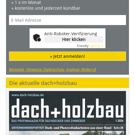
» 1 x im Monat
» kostenlos und jederzeit kündbar
Anti-Roboter-Verifizierung
Hier klicken
Friendly
Captcha ⇗
» Jetzt anmelden!
Beispiele, Hinweise: Datenschutz, Analyse, Widerruf
Die aktuelle dach+holzbau