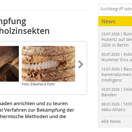
mpfung
News
holzinsekten
Bun
23.07.2026 |
Hubertz auf der
2026 in Berlin
Asbe
20.07.2026 |
Nummer Eins 
Bau
13.07.2026 |
Kameratürmen 
Intelligenz
Foto: Ekkehard Flohr
Foto: Ekkehard Flohr
SiGe
10.07.2026 |
Bänden
aden anrichten und zu teuren
Stih
08.07.2026 |
ei Verfahren zur Bekämpfung der
Akku-Allianz
 thermische Methoden und die
Alle News