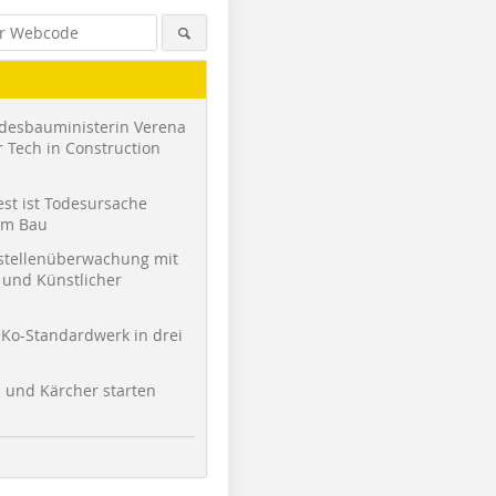
desbauministerin Verena
 Tech in Construction
st ist Todesursache
am Bau
stellenüberwachung mit
und Künstlicher
Foto: Ekkehard Flohr
Foto: Ekkehard Flohr
Foto: Ekke
Ko-Standardwerk in drei
l und Kärcher starten