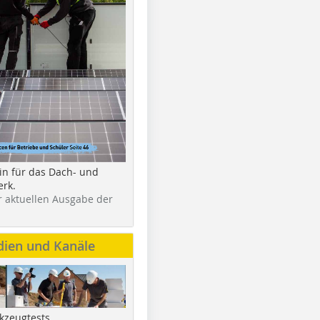
in für das Dach- und
rk.
r aktuellen Ausgabe der
dien und Kanäle
kzeugtests,