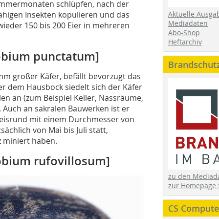
­Sommermonaten schlüpfen, nach der
Aktuelle Ausga
fähigen Insekten kopulieren und das
Mediadaten
wieder 150 bis 200 Eier in mehreren
Abo-Shop
Heftarchiv
obium punctatum]
Brandschut
mm großer Käfer, befällt bevorzugt das
er dem Hausbock siedelt sich der Käfer
en an (zum Beispiel Keller, Nassräume,
 Auch an sakralen Bauwerken ist er
kreisrund mit einem Durchmesser von
ächlich von Mai bis Juli statt,
z miniert haben.
obium rufovillosum]
zu den Media
zur Homepage 
CS Computer