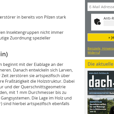
erstörer in bereits von Pilzen stark
Anti-R
 den Insektengruppen nicht immer
» J
utige Zuordnung spezieller
Beispiele, Hinweis
in)
Widerruf
Die aktuell
n beginnt mit der Eiablage an der
nneren. Danach entwickeln sich Larven,
Zeit zerstören sie artspezifisch über
e Fraßtätigkeit die Holzstruktur. Dabei
ktur und der Querschnittsgeometrie
runden, mit 1 mm Durchmesser bis zu
 Gangsystemen. Die Lage im Holz und
 sind hierbei artspezifisch ebenfalls