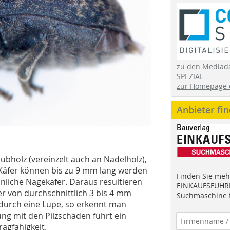
zu den Mediad
SPEZIAL
zur Homepage 
Anbieter fi
ubholz (vereinzelt auch an Nadelholz),
e Käfer können bis zu 9 mm lang werden
Finden Sie mehr
nliche Nagekäfer. Daraus resultieren
EINKAUFSFÜHRE
er von durchschnittlich 3 bis 4 mm
Suchmaschine f
urch eine Lupe, so erkennt man
ung mit den Pilzschäden führt ein
ragfähigkeit.