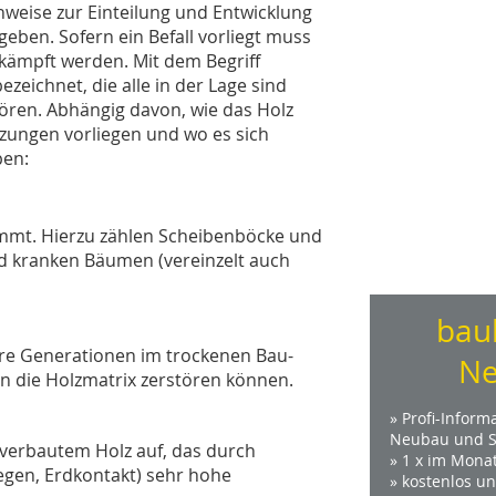
nweise zur Einteilung und Entwicklung
eben. Sofern ein Befall vorliegt muss
ekämpft werden. Mit dem Begriff
zeichnet, die alle in der Lage sind
ören. Abhängig davon, wie das Holz
tzungen vorliegen und wo es sich
pen:
ommt. Hierzu zählen Scheibenböcke und
nd kranken Bäumen (vereinzelt auch
bau
ere Generationen im trockenen Bau-
Ne
n die Holzmatrix zerstören können.
» Profi-Inform
Neubau und S
 verbautem Holz auf, das durch
» 1 x im Mona
gen, Erdkontakt) sehr hohe
» kostenlos u