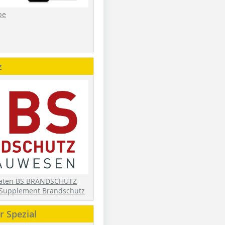
be
z
daten BS BRANDSCHUTZ
Supplement Brandschutz
 Spezial