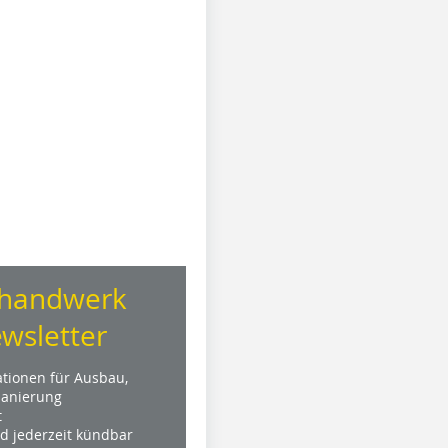
handwerk
wsletter
ationen für Ausbau,
anierung
t
nd jederzeit kündbar