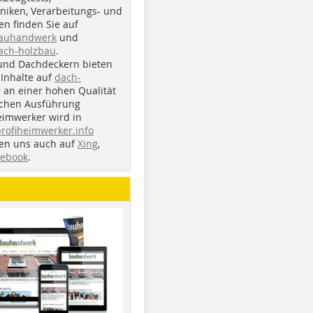
iken, Verarbeitungs- und
n finden Sie auf
bauhandwerk
und
ach-holzbau
.
und Dachdeckern bieten
Inhalte auf
dach-
r an einer hohen Qualität
ichen Ausführung
eimwerker wird in
profiheimwerker.info
nden uns auch auf
Xing
,
cebook
.