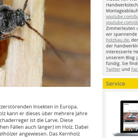
Handwerkstechn
Montageabläufe
youtube.com/
youtube.com/d
Zimmerleuten 
wir spannende 
holzbau.de
, de
der handwerkl
interessierte H
unserem Blog
fündig. Sie fi
Twitter
und
Fa
Service
zzerstörenden Insekten in Europa.
olz kann er dieses über mehrere Jahre
chaderreger ist die Larve. Diese
chen Fällen auch länger) im Holz. Dabei
adelhölzer angewiesen. Das Kernholz