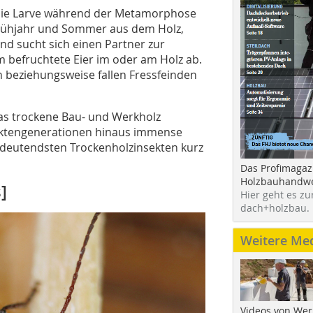
 die Larve während der Metamorphose
 Frühjahr und Sommer aus dem Holz,
nd sucht sich einen Partner zur
 befruchtete Eier im oder am Holz ab.
 beziehungsweise fallen Fressfeinden
das trockene Bau- und Werkholz
ektengenerationen hinaus immense
deutendsten Trockenholzinsekten kurz
Das Profimagaz
Holzbauhandwe
]
Hier geht es zu
dach+holzbau.
Weitere Me
Videos von Wer