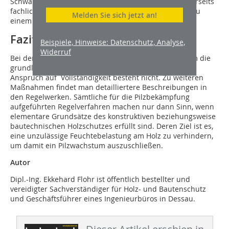
Schwammsperrmittel behandelt werden. Dies ist einerseits
fachlich nicht notwendig und andererseits führt das zu
Melden Sie sich jetzt an!
einem erhöhten Eintrag von Bioziden im Gebäude.
Fazit
Beispiele, Hinweise: Datenschutz, Analyse,
Widerruf
Bei den genannten Regelverfahren handelt es sich um die
grundlegendsten und wichtigsten Maßnahmen. Ein
Anspruch auf Vollständigkeit besteht nicht. Zu weiteren
Maßnahmen findet man detailliertere Beschreibungen in
den Regelwerken. Sämtliche für die Pilzbekämpfung
aufgeführten Regelverfahren machen nur dann Sinn, wenn
elementare Grundsätze des konstruktiven beziehungsweise
bautechnischen Holzschutzes erfüllt sind. Deren Ziel ist es,
eine unzulässige Feuchtebelastung am Holz zu verhindern,
um damit ein Pilzwachstum auszuschließen.
Autor
Dipl.-Ing. Ekkehard Flohr ist öffentlich bestellter und
vereidigter Sachverständiger für Holz- und Bautenschutz
und Geschäftsführer eines Ingenieurbüros in Dessau.