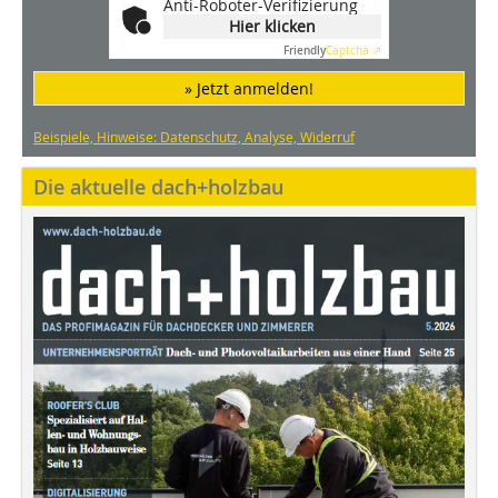
Anti-Roboter-Verifizierung
Hier klicken
Friendly
Captcha ⇗
» Jetzt anmelden!
Beispiele, Hinweise: Datenschutz, Analyse, Widerruf
Die aktuelle dach+holzbau