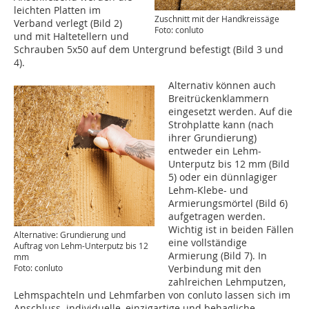
leichten Platten im
Zuschnitt mit der Handkreissäge
Verband verlegt (Bild 2)
Foto: conluto
und mit Haltetellern und
Schrauben 5x50 auf dem Untergrund befestigt (Bild 3 und
4).
Alternativ können auch
Breitrückenklammern
eingesetzt werden. Auf die
Strohplatte kann (nach
ihrer Grundierung)
entweder ein Lehm-
Unterputz bis 12 mm (Bild
5) oder ein dünnlagiger
Lehm-Klebe- und
Armierungsmörtel (Bild 6)
aufgetragen werden.
Wichtig ist in beiden Fällen
Alternative: Grundierung und
eine vollständige
Auftrag von Lehm-Unterputz bis 12
Armierung (Bild 7). In
mm
Foto: conluto
Verbindung mit den
zahlreichen Lehmputzen,
Lehmspachteln und Lehmfarben von conluto lassen sich im
Anschluss individuelle, einzigartige und behagliche