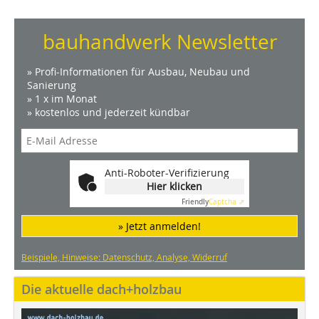
bauhandwerk Newsletter
» Profi-Informationen für Ausbau, Neubau und
Sanierung
» 1 x im Monat
» kostenlos und jederzeit kündbar
Anti-Roboter-Verifizierung
Hier klicken
Friendly
Captcha ⇗
» Jetzt anmelden!
Beispiele, Hinweise: Datenschutz, Analyse, Widerruf
Die aktuelle dach+holzbau