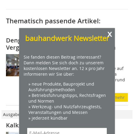
Thematisch passende Artikel:
x
bauhandwerk Newsletter
Dengel-Bau: Kulturgüter der
Vergangenheit zukunftsfähig machen
Sie fanden diesen Beitrag interessant?
Unter diesem Motto stand der 25.
Dann melden Sie sich doch zu unserem
Denkmalschutz-Informationstag im
kostenlosen Newsletter an. 12 x pro Jahr
barocken Kloster Schöntal, zu dem die auf
informieren wir Sie über:
Baudenkmalpflege spezialisierte Firma
Dengel-Bau eingeladen hatte. Zu den rund
» neue Produkte, Bauprojekt und
100 Gästen...
Ausführungsmethoden
» Betriebsführungstipps, Rechtsfragen
mehr
und Normen
» Werkzeug- und Nutzfahrzeugtests,
Veranstaltungen und Messen
Ausgabe 10/2015
» jederzeit kündbar
Kalkspatzen