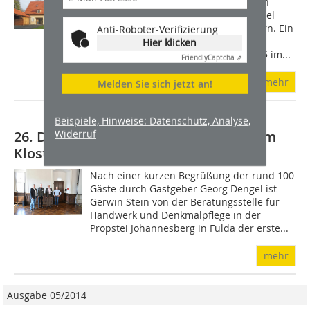
Die mittelalterliche Burg Brandenstein
thront auf einem bewaldeten Bergkegel
über der Ortschaft Elm bei Schlüchtern. Ein
Anti-Roboter-Verifizierung
romantischer Anblick, wie aus dem
Hier klicken
Bilderbuch. Sie befindet sich seit 1895 im...
Friendly
Captcha ⇗
mehr
Melden Sie sich jetzt an!
Beispiele, Hinweise: Datenschutz, Analyse,
Widerruf
26. Denkmalschutz-Informationstag im
Kloster Schöntal
Nach einer kurzen Begrüßung der rund 100
Gäste durch Gastgeber Georg Dengel ist
Gerwin Stein von der Beratungsstelle für
Handwerk und Denkmalpflege in der
Propstei Johannesberg in Fulda der erste...
mehr
Ausgabe 05/2014