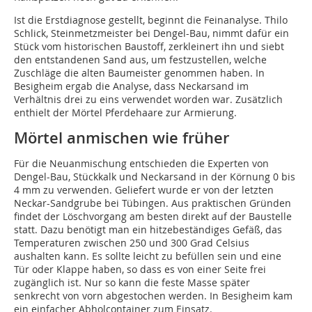
Ist die Erstdiagnose gestellt, beginnt die Feinanalyse. Thilo
Schlick, Steinmetzmeister bei Dengel-Bau, nimmt dafür ein
Stück vom historischen Baustoff, zerkleinert ihn und siebt
den entstandenen Sand aus, um festzustellen, welche
Zuschläge die alten Baumeister genommen haben. In
Besigheim ergab die Analyse, dass Neckarsand im
Verhältnis drei zu eins verwendet worden war. Zusätzlich
enthielt der Mörtel Pferdehaare zur Armierung.
Mörtel anmischen wie früher
Für die Neuanmischung entschieden die Experten von
Dengel-Bau, Stückkalk und Neckarsand in der Körnung 0 bis
4 mm zu verwenden. Geliefert wurde er von der letzten
Neckar-Sandgrube bei Tübingen. Aus praktischen Gründen
findet der Löschvorgang am besten direkt auf der Baustelle
statt. Dazu benötigt man ein hitzebeständiges Gefäß, das
Temperaturen zwischen 250 und 300 Grad Celsius
aushalten kann. Es sollte leicht zu befüllen sein und eine
Tür oder Klappe haben, so dass es von einer Seite frei
zugänglich ist. Nur so kann die feste Masse später
senkrecht von vorn abgestochen werden. In Besigheim kam
ein einfacher Abholcontainer zum Einsatz.