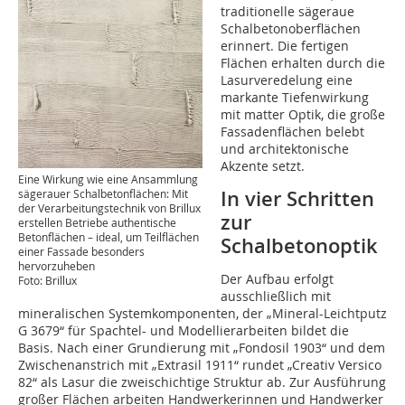
traditionelle sägeraue
Schalbetonoberflächen
erinnert. Die fertigen
Flächen erhalten durch die
Lasurveredelung eine
markante Tiefenwirkung
mit matter Optik, die große
Fassadenflächen belebt
und architektonische
Akzente setzt.
Eine Wirkung wie eine Ansammlung
In vier Schritten
sägerauer Schalbetonflächen: Mit
der Verarbeitungstechnik von Brillux
zur
erstellen Betriebe authentische
Betonflächen – ideal, um Teilflächen
Schalbetonoptik
einer Fassade besonders
hervorzuheben
Der Aufbau erfolgt
Foto: Brillux
ausschließlich mit
mineralischen Systemkomponenten, der „Mineral-Leichtputz
G 3679“ für Spachtel- und Modellierarbeiten bildet die
Basis. Nach einer Grundierung mit „Fondosil 1903“ und dem
Zwischenanstrich mit „Extrasil 1911“ rundet „Creativ Versico
82“ als Lasur die zweischichtige Struktur ab. Zur Ausführung
großer Flächen arbeiten Handwerkerinnen und Handwerker