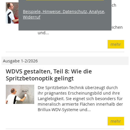
Die Kreativtechnik Rillenputz eignet sich
besonders für zusammenhängende
Beispiele, Hinweise: Datenschutz, Analyse,
Fassadenflächen, die gegliedert oder
Widerruf
hervorgehoben werden sollen. Das
zweifarbige Spiel aus erhabenen Bereichen
und...
mehr
Ausgabe 1-2/2026
WDVS gestalten, Teil 8: Wie die
Spritzbetonoptik gelingt
Die Spritzbeton-Technik überzeugt durch
ihr prägnantes Erscheinungsbild und ihre
Langlebigkeit. Sie eignet sich besonders für
mineralisch armierte Flächen innerhalb der
Brillux-WDV-Systeme und...
mehr