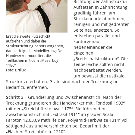
Richtung der Zahnstruktur:
Aufsetzen in Zahnrichtung,
gradlinig führen, am
Streckenende abnehmen,
reinigen und mit gedrehter
Seite neu ansetzen. So
entstehen parallel und
Erst die zweite Putzschicht
konturgenau
aufziehen und dabei die
Strukturrichtung bereits vorgeben,
nebeneinander die
dann erfolgt die Modellierung: Der
einzelnen
Handwerker modelliert die
„Brettschalstrukturen“. Die
Teilflächen mit dem „Maserboy
Teilbereiche sollten nicht
1186“
nachbearbeitet werden,
Foto: Brillux
um bewusst die rustikale
Struktur zu erhalten. Grate sind nach der Trocknung bei
Bedarf zu entfernen.
Schritt 3
– Grundierung und Zwischenanstrich: Nach der
Trocknung grundieren die Handwerker mit „Fondosil 1903“
mit der „Streichbürste oval 1175“. Sie führen den
Zwischenanstrich mit „Extrasil 1911“ im grauen Scala-
Farbton 12.03.09 mithilfe der „Polyamid-Farbwalze 1314“ voll
sättigend aus und verschlichten bei Bedarf mit der
„Flächen-Streichbürste 1210“.