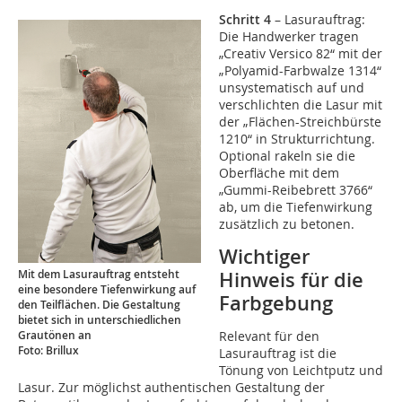
Schritt 4
– Lasurauftrag:
Die Handwerker tragen
„Creativ Versico 82“ mit der
„Polyamid-Farbwalze 1314“
unsystematisch auf und
verschlichten die Lasur mit
der „Flächen-Streichbürste
1210“ in Strukturrichtung.
Optional rakeln sie die
Oberfläche mit dem
„Gummi-Reibebrett 3766“
ab, um die Tiefenwirkung
zusätzlich zu betonen.
Wichtiger
Mit dem Lasurauftrag entsteht
Hinweis für die
eine besondere Tiefenwirkung auf
Farbgebung
den Teilflächen. Die Gestaltung
bietet sich in unterschiedlichen
Grautönen an
Relevant für den
Foto: Brillux
Lasurauftrag ist die
Tönung von Leichtputz und
Lasur. Zur möglichst authentischen Gestaltung der