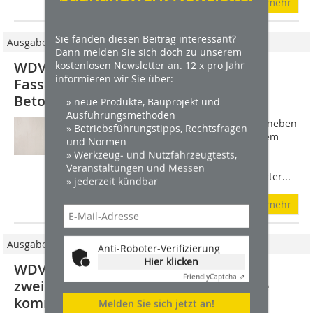
mehr
Sie fanden diesen Beitrag interessant?
Ausgabe 5/2025
Dann melden Sie sich doch zu unserem
WDVS gestalten, Teil 1: Zeitlose
kostenlosen Newsletter an. 12 x pro Jahr
informieren wir Sie über:
Fassadengestaltung in puristischer
Betonoptik
» neue Produkte, Bauprojekt und
Ausführungsmethoden
Wer seine Fassade modernisiert, legt neben
» Betriebsführungstipps, Rechtsfragen
energetischen Anforderungen vor allem
und Normen
Wert auf eine attraktive Gestaltung.
» Werkzeug- und Nutzfahrzeugtests,
Zunehmend gefragt: der puristische
Veranstaltungen und Messen
Charakter von Beton. Dank strukturierter...
» jederzeit kündbar
mehr
Ausgabe 6/2026
Anti-Roboter-Verifizierung
Hier klicken
WDVS gestalten, Teil 12: Wie der
Friendly
Captcha ⇗
zweifarbige Rillenputz an die Fassade
kommt
Melden Sie sich jetzt an!