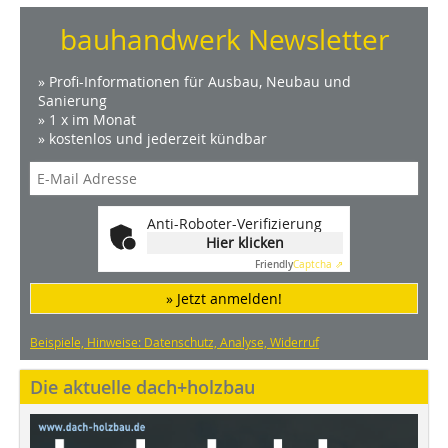
bauhandwerk Newsletter
» Profi-Informationen für Ausbau, Neubau und
Sanierung
» 1 x im Monat
» kostenlos und jederzeit kündbar
Anti-Roboter-Verifizierung
Hier klicken
Friendly
Captcha ⇗
» Jetzt anmelden!
Beispiele, Hinweise: Datenschutz, Analyse, Widerruf
Die aktuelle dach+holzbau