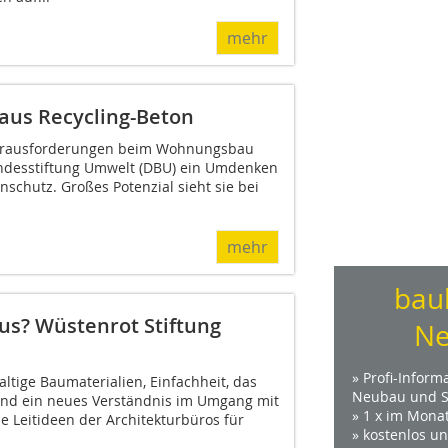
mehr
aus Recycling-Beton
erausforderungen beim Wohnungsbau
undesstiftung Umwelt (DBU) ein Umdenken
schutz. Großes Potenzial sieht sie bei
mehr
bau
us? Wüstenrot Stiftung
Ne
» Profi-Inform
ltige Baumaterialien, Einfachheit, das
Neubau und S
und ein neues Verständnis im Umgang mit
» 1 x im Mona
e Leitideen der Architekturbüros für
» kostenlos u