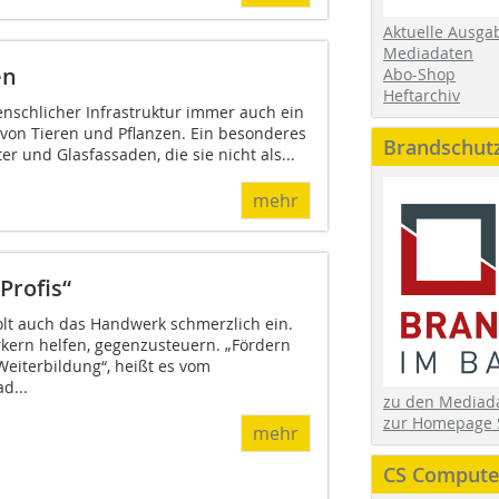
Aktuelle Ausga
Mediadaten
en
Abo-Shop
Heftarchiv
enschlicher Infrastruktur immer auch ein
 von Tieren und Pflanzen. Ein besonderes
Brandschut
r und Glasfassaden, die sie nicht als...
mehr
Profis“
lt auch das Handwerk schmerzlich ein.
ern helfen, gegenzusteuern. „Fördern
 Weiterbildung“, heißt es vom
d...
zu den Media
zur Homepage 
mehr
CS Computer