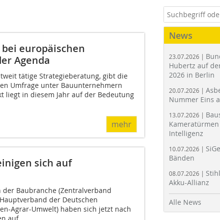
News
t bei europäischen
Bun
23.07.2026 |
der Agenda
Hubertz auf der
2026 in Berlin
ltweit tätige Strategieberatung, gibt die
ichen Umfrage unter Bauunternehmern
Asbe
20.07.2026 |
t liegt in diesem Jahr auf der Bedeutung
Nummer Eins 
Bau
13.07.2026 |
mehr
Kameratürmen 
Intelligenz
SiGe
10.07.2026 |
Bänden
inigen sich auf
Stih
08.07.2026 |
Akku-Allianz
en der Baubranche (Zentralverband
 Hauptverband der Deutschen
Alle News
en-Agrar-Umwelt) haben sich jetzt nach
n auf...