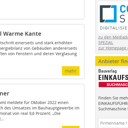
il Warme Kante
zu den Mediad
SPEZIAL
schritt einerseits und stark erhöhten
zur Homepage 
nergiebilanz von Gebäuden andererseits
ften von Fenstern und deren Verglasung
Anbieter fi
mehr
nner
Finden Sie mehr
amt meldete für Oktober 2022 einen
EINKAUFSFÜHRE
uch des Umsatzes im Bauhauptgewerbe im
Suchmaschine f
onat von real 9,6 Prozent. „Die
...