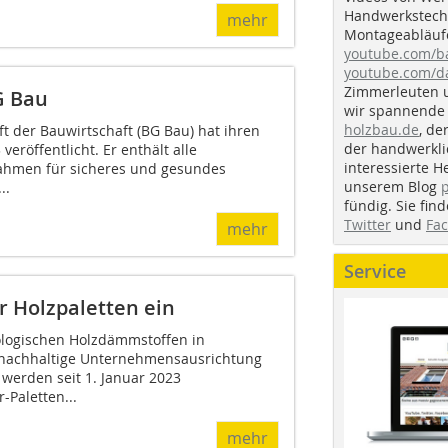
Handwerkstechn
mehr
Montageabläufe
youtube.com/
youtube.com/d
Zimmerleuten 
G Bau
wir spannende 
holzbau.de
, de
t der Bauwirtschaft (BG Bau) hat ihren
der handwerkl
veröffentlicht. Er enthält alle
interessierte H
ahmen für sicheres und gesundes
unserem Blog
..
fündig. Sie fi
Twitter
und
Fa
mehr
Service
 Holzpaletten ein
kologischen Holzdämmstoffen in
 nachhaltige Unternehmensausrichtung
 werden seit 1. Januar 2023
-Paletten...
mehr