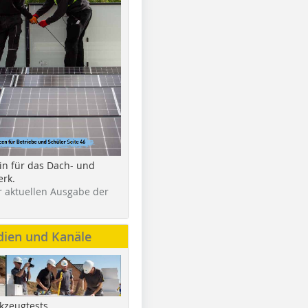
in für das Dach- und
rk.
r aktuellen Ausgabe der
dien und Kanäle
kzeugtests,