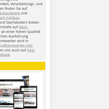
iken, Verarbeitungs- und
n finden Sie auf
bauhandwerk
und
ach-holzbau
.
und Dachdeckern bieten
Inhalte auf
dach-
r an einer hohen Qualität
ichen Ausführung
eimwerker wird in
profiheimwerker.info
nden uns auch auf
Xing
,
cebook
.