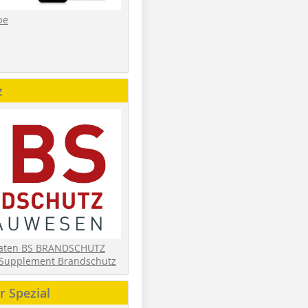
be
z
daten BS BRANDSCHUTZ
Supplement Brandschutz
 Spezial