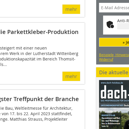
mehr
Anti-R
die Parkettkleber-Produktion
» J
teigert mit einer neuen
ihrem Werk in der Lutherstadt Wittenberg
Beispiele, Hinweis
roduktionskapazität im Bereich Thomsit-
Widerruf
s...
Die aktuell
mehr
ster Treffpunkt der Branche
ie Bau, Weltleitmesse für Architektur,
 von 17. bis 22. April 2023 stattfindet,
nge. Matthias Strauss, Projektleiter