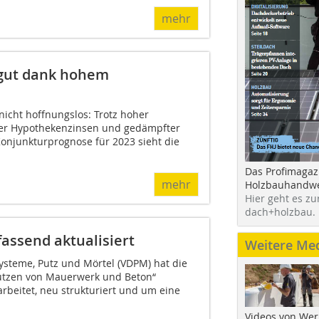
mehr
 gut dank hohem
 nicht hoffnungslos: Trotz hoher
der Hypothekenzinsen und gedämpfter
Konjunkturprognose für 2023 sieht die
Das Profimagaz
mehr
Holzbauhandwe
Hier geht es zu
dach+holzbau.
fassend aktualisiert
Weitere Me
steme, Putz und Mörtel (VDPM) hat die
rputzen von Mauerwerk und Beton“
arbeitet, neu strukturiert und um eine
Videos von Wer