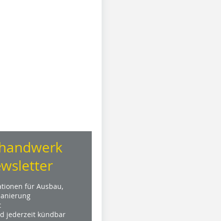
handwerk
wsletter
ationen für Ausbau,
anierung
t
nd jederzeit kündbar