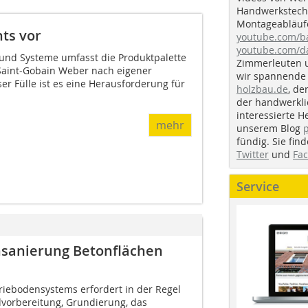
Handwerkstechn
Montageabläufe
hts vor
youtube.com/
youtube.com/d
 und Systeme umfasst die Produktpalette
Zimmerleuten 
 Saint-Gobain Weber nach eigener
wir spannende 
er Fülle ist es eine Herausforderung für
holzbau.de
, de
der handwerkl
interessierte H
mehr
unserem Blog
fündig. Sie fi
Twitter
und
Fa
Service
nsanierung Betonflächen
riebodensystems erfordert in der Regel
dvorbereitung, Grundierung, das