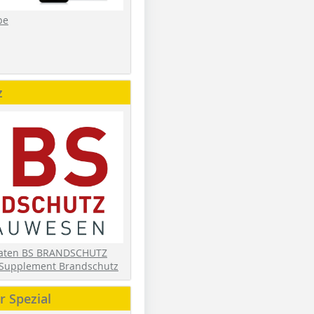
be
z
daten BS BRANDSCHUTZ
Supplement Brandschutz
 Spezial