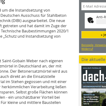
ng
nd um die Instandsetzung von
eutschen Ausschuss für Stahlbeton
Anti-R
chnik (DIBt) ausgearbeitet. Die neue
aft getreten und hat damit im Zuge der
t Technische Baubestimmungen 2020/1
» J
nie „Schutz und Instandsetzung von
Beispiele, Hinweis
Widerruf
Die aktuell
et Saint-Gobain Weber nach eigenen
zmörtel in Deutschland an, der mit
nne. Der Betonersatzmörtel wird aus
uch direkt an die Einsatzstelle
ial im Stehen gegossen und mit einer
ur herkömmlichen Verarbeitung ließen
einsparen. Selbst große Flächen können
n - ein unschätzbarer Vorteil bei
Für kleine und mittlere Baustellen