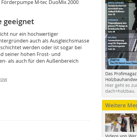
nd Förderpumpe M-tec DuoMix 2000
 geeignet
icht nur ein hochwertiger
ntergründen auch als Ausgleichsmasse
schichtet werden oder ist sogar bei
nd seiner hohen Frost- und
nen- als auch für den Außenbereich
Das Profimagaz
low
Holzbauhandwe
Hier geht es zu
dach+holzbau.
Weitere Me
Videos von Wer