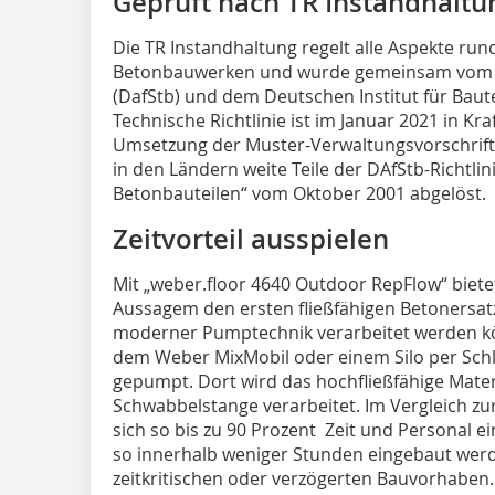
Geprüft nach TR Instandhaltu
Die TR Instandhaltung regelt alle Aspekte ru
Betonbauwerken und wurde gemeinsam vom D
(DafStb) und dem Deutschen Institut für Baute
Technische Richtlinie ist im Januar 2021 in Kr
Umsetzung der Muster-Verwaltungsvorschrif
in den Ländern weite Teile der DAfStb-Richtli
Betonbauteilen“ vom Oktober 2001 abgelöst.
Zeitvorteil ausspielen
Mit „weber.floor 4640 Outdoor RepFlow“ biet
Aussagem den ersten fließfähigen Betonersat
moderner Pumptechnik verarbeitet werden kö
dem Weber MixMobil oder einem Silo per Schla
gepumpt. Dort wird das hochfließfähige Mater
Schwabbelstange verarbeitet. Im Vergleich z
sich so bis zu 90 Prozent Zeit und Personal 
so innerhalb weniger Stunden eingebaut werde
zeitkritischen oder verzögerten Bauvorhaben. 