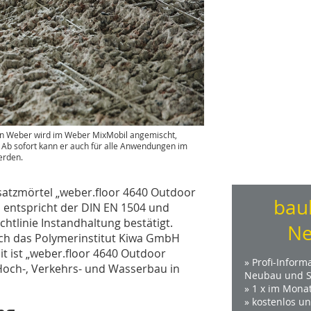
in Weber wird im Weber MixMobil angemischt,
 Ab sofort kann er auch für alle Anwendungen im
erden.
satzmörtel „weber.floor 4640 Outdoor
bau
m entspricht der DIN EN 1504 und
htlinie Instandhaltung bestätigt.
Ne
ch das Polymerinstitut Kiwa GmbH
it ist „weber.floor 4640 Outdoor
» Profi-Inform
Hoch-, Verkehrs- und Wasserbau in
Neubau und S
» 1 x im Mona
» kostenlos u