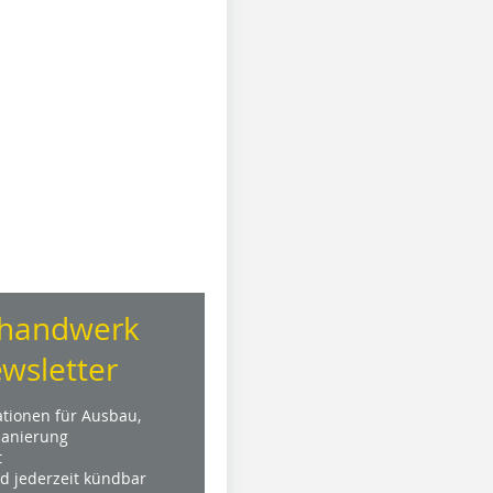
handwerk
wsletter
ationen für Ausbau,
anierung
t
nd jederzeit kündbar