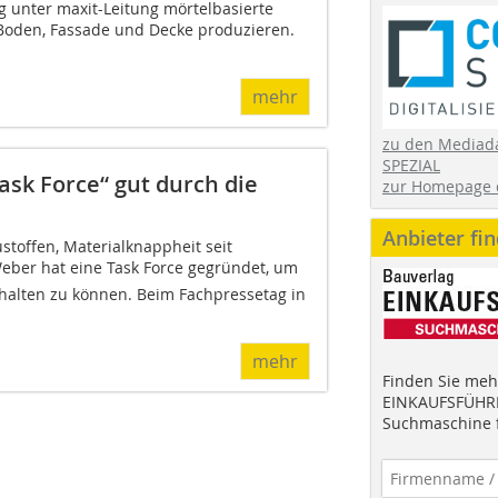
g unter maxit-Leitung mörtelbasierte
Boden, Fassade und Decke produzieren.
mehr
zu den Mediad
SPEZIAL
sk Force“ gut durch die
zur Homepage 
Anbieter fi
stoffen, Materialknappheit seit
ber hat eine Task Force gegründet, um
 halten zu können. Beim Fachpressetag in
mehr
Finden Sie mehr
EINKAUFSFÜHRE
Suchmaschine f