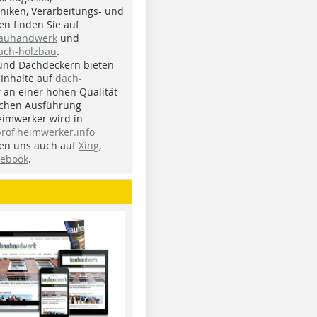
iken, Verarbeitungs- und
n finden Sie auf
bauhandwerk
und
ach-holzbau
.
und Dachdeckern bieten
Inhalte auf
dach-
r an einer hohen Qualität
ichen Ausführung
eimwerker wird in
profiheimwerker.info
nden uns auch auf
Xing
,
cebook
.