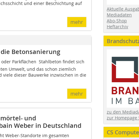
ichsschicht und einer Beschichtung auf
Aktuelle Ausga
Mediadaten
Abo-Shop
mehr
Heftarchiv
Brandschut
 die Betonsanierung
oder Parkflächen  Stahlbeton findet sich
uten Umwelt, und das schon ziemlich
d viele dieser Bauwerke inzwischen in die
mehr
zu den Media
mörtel- und
zur Homepage 
obain Weber in Deutschland
CS Computer
cht Weber-Standorte im gesamten