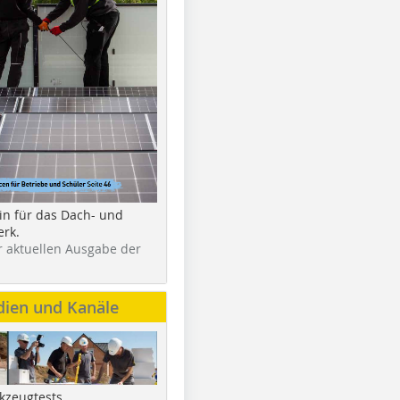
in für das Dach- und
rk.
r aktuellen Ausgabe der
dien und Kanäle
kzeugtests,