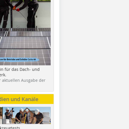
in für das Dach- und
rk.
r aktuellen Ausgabe der
dien und Kanäle
kzeugtests,