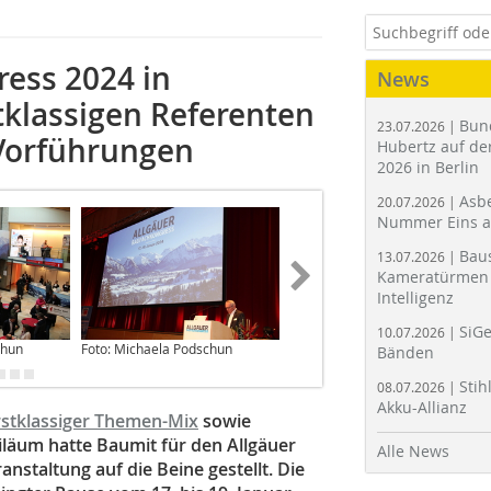
ress 2024 in
News
tklassigen Referenten
Bun
23.07.2026 |
-Vorführungen
Hubertz auf der
2026 in Berlin
Asbe
20.07.2026 |
Nummer Eins 
Bau
13.07.2026 |
Kameratürmen 
Intelligenz
SiGe
10.07.2026 |
chun
Foto: Michaela Podschun
Foto: Michaela Podschun
Bänden
Stih
08.07.2026 |
Akku-Allianz
stklassiger Themen-Mix
sowie
iläum hatte Baumit für den Allgäuer
Alle News
staltung auf die Beine gestellt. Die