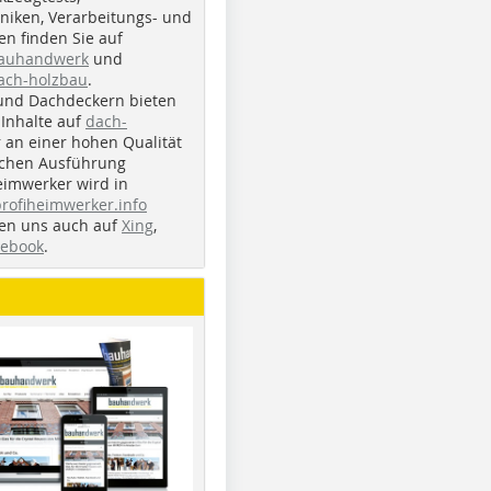
iken, Verarbeitungs- und
n finden Sie auf
bauhandwerk
und
ach-holzbau
.
und Dachdeckern bieten
Inhalte auf
dach-
r an einer hohen Qualität
ichen Ausführung
eimwerker wird in
profiheimwerker.info
nden uns auch auf
Xing
,
cebook
.