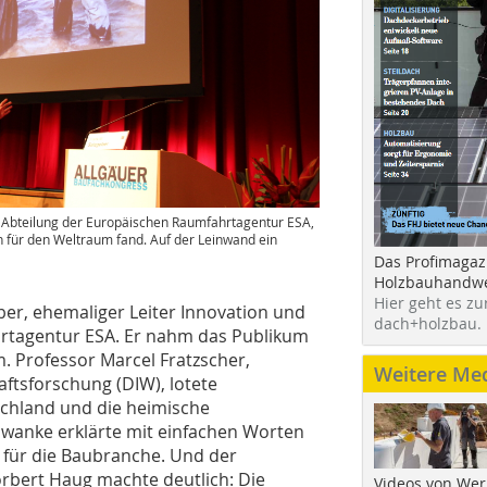
e Abteilung der Europäischen Raumfahrtagentur ESA,
n für den Weltraum fand. Auf der Leinwand ein
Das Profimagaz
Holzbauhandwe
Hier geht es zu
ber, ehemaliger Leiter Innovation und
dach+holzbau.
rtagentur ESA. Er nahm das Publikum
. Professor Marcel Fratzscher,
Weitere Me
aftsforschung (DIW), lotete
schland und die heimische
hwanke erklärte mit einfachen Worten
für die Baubranche. Und der
bert Haug machte deutlich: Die
Videos von Wer