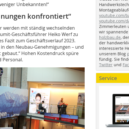
l weniger Unbekannten!“
Handwerkstechn
Montageabläufe
nungen konfrontiert“
youtube.com/
youtube.com/d
Zimmerleuten 
Wir werden mit ständig wechselnden
wir spannende 
aumit-Geschäftsführer Heiko Werf zu
holzbau.de
, de
s Fazit zum Geschäftsverlauf 2023.
der handwerkl
nt in den Neubau-Genehmigungen – und
interessierte H
ht gebaut.“ Hohen Kostendruck spüre
unserem Blog
fündig. Sie fi
d Personal.
Twitter
und
Fa
Service