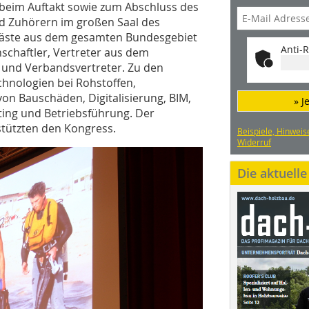
n beim Auftakt sowie zum Abschluss des
d Zuhörern im großen Saal des
Gäste aus dem gesamten Bundesgebiet
Anti-R
schaftler, Vertreter aus dem
und Verbandsvertreter. Zu den
nologien bei Rohstoffen,
on Bauschäden, Digitalisierung, BIM,
» J
ting und Betriebsführung. Der
stützten den Kongress.
Beispiele, Hinweis
Widerruf
Die aktuell