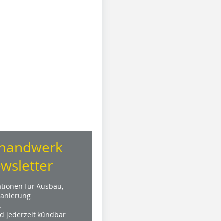
handwerk
wsletter
ationen für Ausbau,
anierung
t
nd jederzeit kündbar