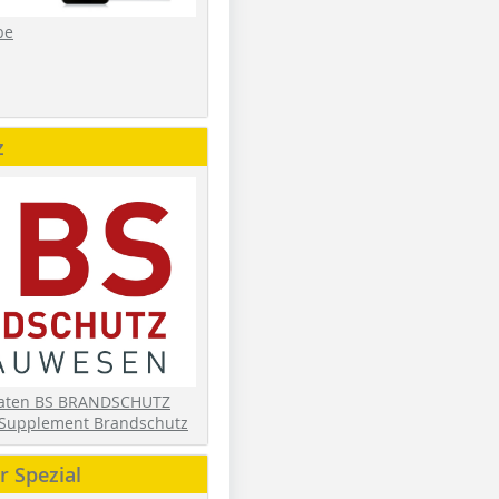
be
z
daten BS BRANDSCHUTZ
Supplement Brandschutz
 Spezial