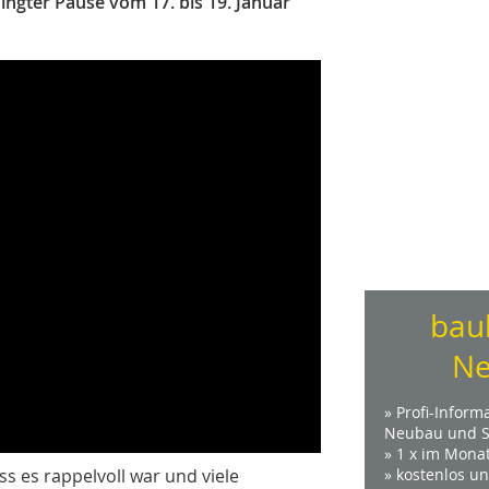
ngter Pause vom 17. bis 19. Januar
bau
Ne
» Profi-Inform
Neubau und S
» 1 x im Mona
s es rappelvoll war und viele
» kostenlos u