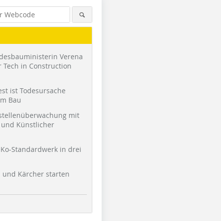
desbauministerin Verena
 Tech in Construction
st ist Todesursache
am Bau
stellenüberwachung mit
und Künstlicher
Ko-Standardwerk in drei
Foto: Michaela Podschun
Foto: Michaela Podschun
Foto: Mic
l und Kärcher starten