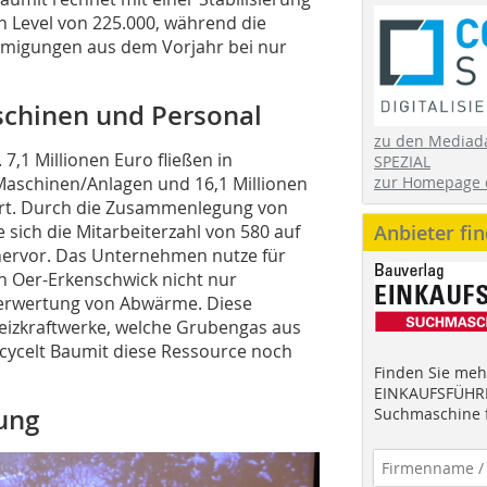
 Level von 225.000, während die
hmigungen aus dem Vorjahr bei nur
schinen und Personal
zu den Mediad
 7,1 Millionen Euro fließen in
SPEZIAL
Maschinen/Anlagen und 16,1 Millionen
zur Homepage 
ort. Durch die Zusammenlegung von
sich die Mitarbeiterzahl von 580 auf
Anbieter fi
hervor. Das Unternehmen nutze für
n Oer-Erkenschwick nicht nur
Verwertung von Abwärme. Diese
eizkraftwerke, welche Grubengas aus
cycelt Baumit diese Ressource noch
Finden Sie mehr
EINKAUFSFÜHRE
ung
Suchmaschine f