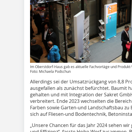
Im Oberstdorf-Haus gab es aktuelle Fachvortäge und Produkt-
Foto: Michaela Podschun
Allerdings sei der Umsatzrückgang von 8,8 Pro
ausgefallen als zunächst befürchtet. Baumit h
gehalten und mit Integration der Sakret Gmb
verbreitert. Ende 2023 wechselten die Bere
Farben sowie Garten-und Landschaftsbau zu 
sich auf Fliesen-und Bodentechnik, Betonins
„Unsere Chancen für das Jahr 2024 sehen wir g
und Effizienz“, fasste Heiko Werf zusammen. B