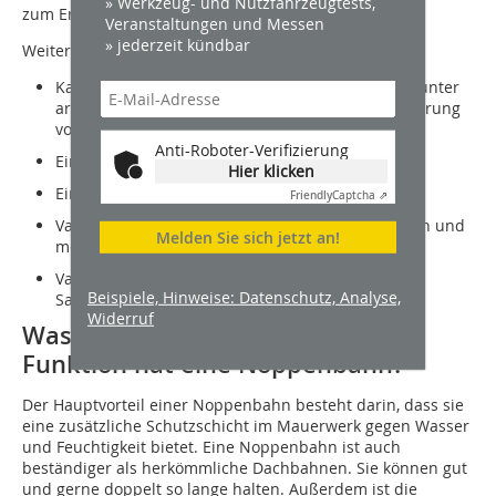
» Werkzeug- und Nutzfahrzeugtests,
zum Erdreich, bspw. bei einer Perimeterdämmung.
Veranstaltungen und Messen
» jederzeit kündbar
Weitere Vorteile sind:
Kann Funktion einer Sauberkeitsschicht erfüllen unter
armierten Sohlplatten, mit dem Vorteil der Einsparung
von Erdaushub.
Anti-Roboter-Verifizierung
Einsparung von Verarbeitungskosten.
Hier klicken
Einsparung von Gerätekosten und Projektkosten.
Friendly
Captcha ⇗
Varianten als Schutz vor thermischen, chemischen und
Melden Sie sich jetzt an!
mechanischen Einwirkungen sind verfügbar.
Varianten mit Putzträgergewebe können auch zur
Beispiele, Hinweise: Datenschutz, Analyse,
Sanierung von Innenräumen verwendet werden.
Widerruf
Was sind die Vorteile und welche
Funktion hat eine Noppenbahn?
Der Hauptvorteil einer Noppenbahn besteht darin, dass sie
eine zusätzliche Schutzschicht im Mauerwerk gegen Wasser
und Feuchtigkeit bietet. Eine Noppenbahn ist auch
beständiger als herkömmliche Dachbahnen. Sie können gut
und gerne doppelt so lange halten. Außerdem ist die