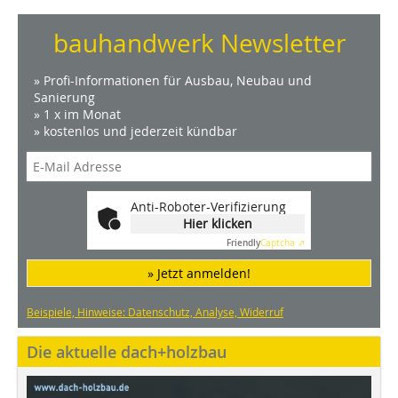
bauhandwerk Newsletter
» Profi-Informationen für Ausbau, Neubau und
Sanierung
» 1 x im Monat
» kostenlos und jederzeit kündbar
Anti-Roboter-Verifizierung
Hier klicken
Friendly
Captcha ⇗
» Jetzt anmelden!
Beispiele, Hinweise: Datenschutz, Analyse, Widerruf
Die aktuelle dach+holzbau