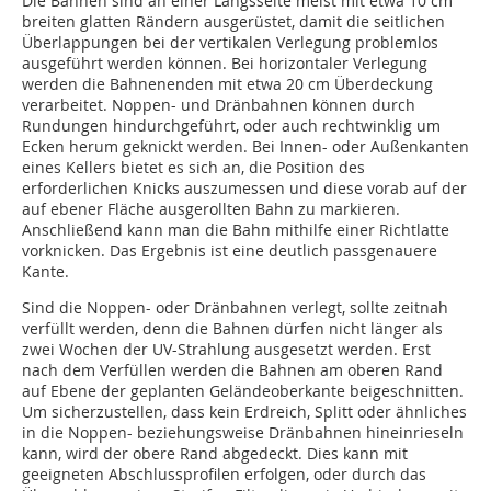
Die Bahnen sind an einer Längsseite meist mit etwa 10 cm
breiten glatten Rändern ausgerüstet, damit die seitlichen
Überlappungen bei der vertikalen Verlegung problemlos
ausgeführt werden können. Bei horizontaler Verlegung
werden die Bahnenenden mit etwa 20 cm Überdeckung
verarbeitet. Noppen- und Dränbahnen können durch
Rundungen hindurchgeführt, oder auch rechtwinklig um
Ecken herum geknickt werden. Bei Innen- oder Außenkanten
eines Kellers bietet es sich an, die Position des
erforderlichen Knicks auszumessen und diese vorab auf der
auf ebener Fläche ausgerollten Bahn zu markieren.
Anschließend kann man die Bahn mithilfe einer Richtlatte
vorknicken. Das Ergebnis ist eine deutlich passgenauere
Kante.
Sind die Noppen- oder Dränbahnen verlegt, sollte zeitnah
verfüllt werden, denn die Bahnen dürfen nicht länger als
zwei Wochen der UV-Strahlung ausgesetzt werden. Erst
nach dem Verfüllen werden die Bahnen am oberen Rand
auf Ebene der geplanten Geländeoberkante beigeschnitten.
Um sicherzustellen, dass kein Erdreich, Splitt oder ähnliches
in die Noppen- beziehungsweise Dränbahnen hineinrieseln
kann, wird der obere Rand abgedeckt. Dies kann mit
geeigneten Abschlussprofilen erfolgen, oder durch das