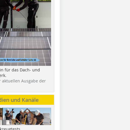
in für das Dach- und
rk.
r aktuellen Ausgabe der
dien und Kanäle
kzeugtests,