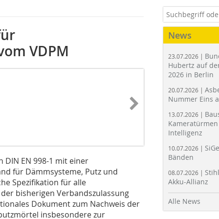
für
News
 vom VDPM
Bun
23.07.2026 |
Hubertz auf der
2026 in Berlin
Asbe
20.07.2026 |
Nummer Eins 
Bau
13.07.2026 |
Kameratürmen 
Intelligenz
SiGe
10.07.2026 |
Bänden
DIN EN 998-1 mit einer
band für Dämmsysteme, Putz und
Stih
08.07.2026 |
e Spezifikation für alle
Akku-Allianz
 der bisherigen Verbandszulassung
Alle News
ationales Dokument zum Nachweis der
utzmörtel insbesondere zur