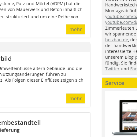
steme, Putz und Mörtel (VDPM) hat die
Handwerkstechn
utzen von Mauerwerk und Beton inhaltlich
Montageabläufe
youtube.com/
eu strukturiert und um eine Reihe von...
youtube.com/d
Zimmerleuten 
mehr
wir spannende 
holzbau.de
, de
der handwerkl
interessierte H
unserem Blog
bild
fündig. Sie fi
Umwelteinflüsse altern Gebäude und die
Twitter
und
Fa
 Nutzungsänderungen führen zu
z. Als Folgen dieser Einflüsse zeigen sich
Service
mehr
embestandteil
Lieferung