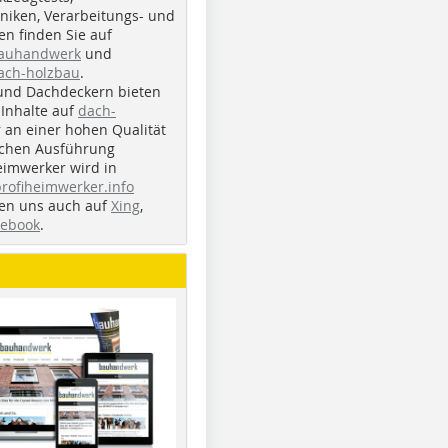
iken, Verarbeitungs- und
n finden Sie auf
bauhandwerk
und
ach-holzbau
.
und Dachdeckern bieten
Inhalte auf
dach-
r an einer hohen Qualität
ichen Ausführung
eimwerker wird in
profiheimwerker.info
nden uns auch auf
Xing
,
cebook
.