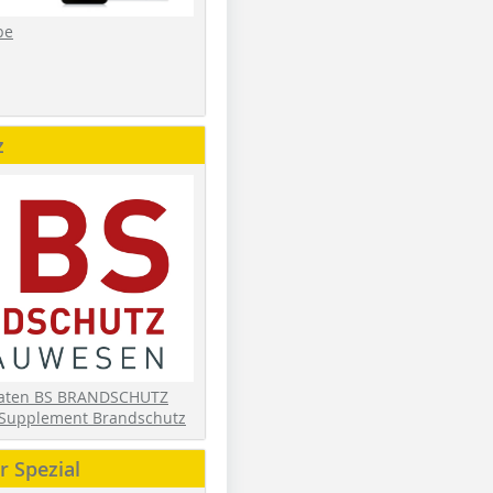
be
z
daten BS BRANDSCHUTZ
Supplement Brandschutz
 Spezial