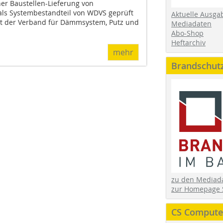
ner Baustellen-Lieferung von
als Systembestandteil von WDVS geprüft
Aktuelle Ausga
at der Verband für Dämmsystem, Putz und
Mediadaten
Abo-Shop
Heftarchiv
mehr
Brandschut
zu den Media
zur Homepage 
CS Computer