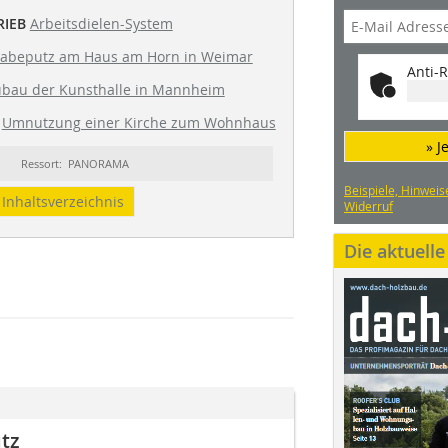
RIEB
Arbeitsdielen-System
abeputz am Haus am Horn in Weimar
Anti-R
bau der Kunsthalle in Mannheim
Umnutzung einer Kirche zum Wohnhaus
» J
Ressort: PANORAMA
Beispiele, Hinweis
Inhaltsverzeichnis
Widerruf
Die aktuell
tz