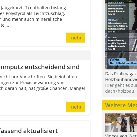
bgekürzt: T) enthalten bislang
 Polystyrol als Leichtzuschlag.
 und mehr auch mineralische
e,...
mehr
mputz entscheidend sind
Das Profimagaz
nicht nur Vorschriften. Sie beinhalten
Holzbauhandwe
rungen zur Praxisbewährung von
Hier geht es zu
 daran hält, hat große Chancen, Mängel
dach+holzbau.
Weitere Me
mehr
fassend aktualisiert
Videos von Wer