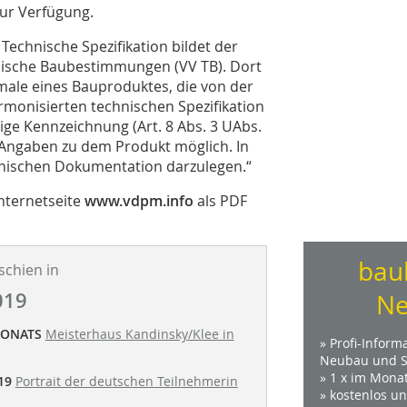
ur Verfügung.
Technische Spezifikation bildet der
nische Baubestimmungen (VV TB). Dort
kmale eines Bauproduktes, die von der
monisierten technischen Spezifikation
zige Kennzeichnung (Art. 8 Abs. 3 UAbs.
e Angaben zu dem Produkt möglich. In
echnischen Dokumentation darzulegen.“
Internetseite
www.vdpm.info
als PDF
bau
schien in
019
Ne
MONATS
Meisterhaus Kandinsky/Klee in
» Profi-Inform
Neubau und S
» 1 x im Mona
19
Portrait der deutschen Teilnehmerin
» kostenlos u