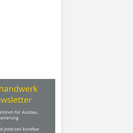
handwerk
wsletter
ationen für Ausbau,
anierung
t
nd jederzeit kündbar