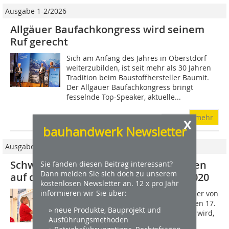
Ausgabe 1-2/2026
Allgäuer Baufachkongress wird seinem
Ruf gerecht
Sich am Anfang des Jahres in Oberstdorf
weiterzubilden, ist seit mehr als 30 Jahren
Tradition beim Baustoffhersteller Baumit.
Der Allgäuer Baufachkongress bringt
fesselnde Top-Speaker, aktuelle...
mehr
x
bauhandwerk Newsletter
Ausgabe 11/2019
Schwerpunkte und Praxisvorführungen
Sie fanden diesen Beitrag interessant?
Dann melden Sie sich doch zu unserem
auf dem Allgäuer Baufachkongress 2020
kostenlosen Newsletter an. 12 x pro Jahr
informieren wir Sie über:
Der Allgäuer Baufachkongress 2020, der von
Mittwoch den 15. Januar bis Freitag den 17.
» neue Produkte, Bauprojekt und
Januar 2020 in Oberstdorf stattfinden wird,
Ausführungsmethoden
ist eine seit Jahrzehnten bewährte