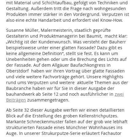
mit Material und Schichtaufbau, gefolgt von Techniken und
Gestaltung. Außerdem tritt die Frage nach wohngesunden
Produkten immer stärker in den Vordergrund. Verputzen ist
also eine echte Handarbeit und erfordert viel Know-How.
Susanne Müller, Malermeisterin, staatlich geprüfte
Gestalterin und Produktmanagerin bei Baumit, macht klar:
„Wichtig ist der Kundenwunsch. Was versteht der Bauherr
beispielsweise unter einer glatten Fassade? Dazu gibt es
keine allgemeine Definition“, stellt sie fest. Es kann um
Unebenheiten gehen oder um die Brechung des Lichts auf
der Fassade. Auf dem Allgäuer Baufachkongress in
Oberstdorf haben wir ihren Vortrag über glatte Fassaden
und viele weitere Fachvorträge gehört. Unsere Highlights
rund ums Verputzen und weitere aktuelle Themen aus der
Baubranche haben wir für Sie in dieser Ausgabe der
bauhandwerk ab Seite 12 und noch ausführlicher in
zwei
Beiträgen
zusammengetragen.
Ab Seite 32 dieser Ausgabe werfen wir einen detaillierten
Blick auf die Erstellung des groben Kellenstrichputzes.
Markante Schneckenmuster fallen auf der grob wie lebhaft
strukturierten Fassade eines Münchner Wohnhauses ins
Auge. In unserer Strukurputze-Serie erläutert Fachautor