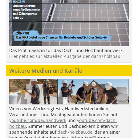
Das Profimagazin für das Dach- und Holzbauhandwerk.
Hier geht es zur aktuellen Ausgabe der dach+holzbau.
Weitere Medien und Kanäle
Videos von Werkzeugtests, Handwerkstechniken,
Verarbeitungs- und Montageabläufen finden Sie auf
youtube.com/bauhandwerk
und
youtube.com/dach-
holzbau
. Zimmerleuten und Dachdeckern bieten wir
spannende Inhalte auf
dach-holzbau.de
, der an einer
hohen Qualität der handwerklichen Ausführung