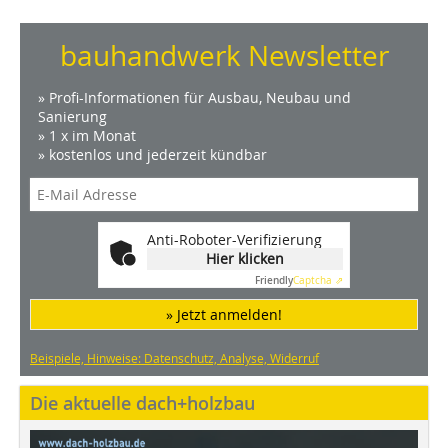
bauhandwerk Newsletter
» Profi-Informationen für Ausbau, Neubau und
Sanierung
» 1 x im Monat
» kostenlos und jederzeit kündbar
Anti-Roboter-Verifizierung
Hier klicken
Friendly
Captcha ⇗
» Jetzt anmelden!
Beispiele, Hinweise: Datenschutz, Analyse, Widerruf
Die aktuelle dach+holzbau