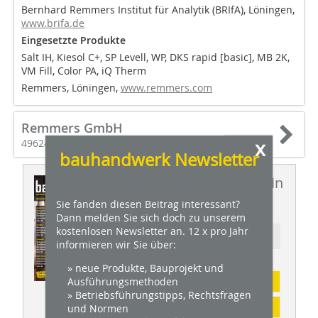
Bernhard Remmers Institut für Analytik (BRIfA), Löningen,
www.brifa.de
Eingesetzte Produkte
Salt IH, Kiesol C+, SP Levell, WP, DKS rapid [basic], MB 2K,
VM Fill, Color PA, iQ Therm
Remmers, Löningen,
www.remmers.com
Remmers GmbH
x
49624 Löningen
bauhandwerk Newsletter
Dieser Artikel erschien in
BHW 11/2025
Sie fanden diesen Beitrag interessant?
Dann melden Sie sich doch zu unserem
kostenlosen Newsletter an. 12 x pro Jahr
Ressort: BAUTENSCHUTZ
informieren wir Sie über:
» neue Produkte, Bauprojekt und
Abonnement
Ausführungsmethoden
» Betriebsführungstipps, Rechtsfragen
Inhaltsverzeichnis
und Normen