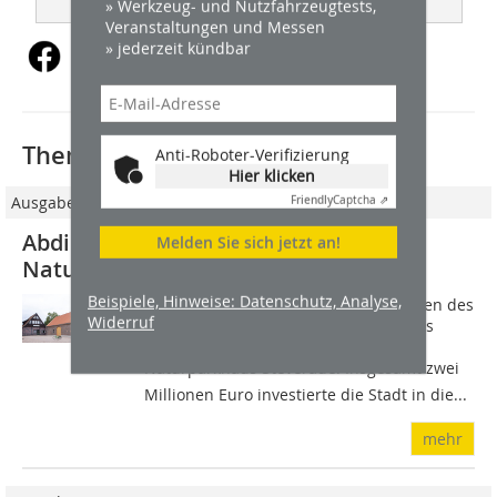
» Werkzeug- und Nutzfahrzeugtests,
Veranstaltungen und Messen
» jederzeit kündbar
Thematisch passende Artikel:
Anti-Roboter-Verifizierung
Hier klicken
Ausgabe 04/2023
Friendly
Captcha ⇗
Abdichtungen von Remmers für das
Melden Sie sich jetzt an!
Naturparkhaus Steveraue in Olfen
Beispiele, Hinweise: Datenschutz, Analyse,
In Olfen entstand, gefördert im Rahmen des
Widerruf
regionalen Wirtschaftsprogramms, das
Touristikinformationszentrum
Naturparkhaus Steveraue. Insgesamt zwei
Millionen Euro investierte die Stadt in die...
mehr