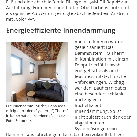
Fill“ und eine abschließende Filzlage mit „VM Fill Rapid“ zur
Ausführung. Für einen dauerhaften Oberflächenschutz und
als optische Aufwertung erfolgte abschließend ein Anstrich
mit „Color PA“.
Energieeffiziente Innendämmung
Auch im Inneren wurde
gezielt saniert: Das
Dämmsystem „iQ Therm“
in Kombination mit einem
Feinputz erfüllt sowohl
energetische als auch
feuchteschutztechnische
Anforderungen. Wichtig
war dem Bauherrn dabei
eine besonders schlanke
und zugleich
hocheffiziente
Die Innendämmung des Gebäudes
erfolgte mit dem System „iQ Therm“
Innendämmung. So ist
in Kombination mit einem Feinputz
nicht zuletzt auch dank der
Foto: Remmers
abgestimmten
Systemlösungen von
Remmers aus jahrelangem Leerstand ein zukunftsfähiges