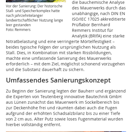
die bauchemische Analyse
Vor der Sanierung: Der historische
des Mauerwerks durch das
Stall- und Speicherkomplex hatte
unabhängige, nach DIN EN
nach jahrzehntelanger
ISO/IEC 17025 akkreditierte
landwirtschaftlicher Nutzung lange
Prüflabor Bernhard
leer gestanden
Foto: Remmers
Remmers Institut für
Analytik (BRIfA) eine starke
Nitratbelastung und eine verringerte Mörtelfestigkeit –
beides typische Folgen der ursprünglichen Nutzung als
Stall. Dies, in Kombination mit starken Rissbildungen,
machte eine umfassende Sanierung des Mauerwerks
erforderlich – mit dem Ziel, möglichst schonend vorzugehen
und die Substanz dauerhaft zu sichern.
Umfassendes Sanierungskonzept
Zu Beginn der Sanierung legten der Bauherr und ergänzend
die Experten von Teutenberg innovative Bautechnik GmbH
aus Lünen zunächst das Mauerwerk im Sockelbereich bis
zur Deckenhöhe frei und räumten dabei auch die Fugen
aufgrund der erhöhten Schadsalzbilanz bis zu einer Tiefe
von 2 cm aus. Alter Putz sowie loses Fugenmaterial wurden
hierbei vollständig entfernt.