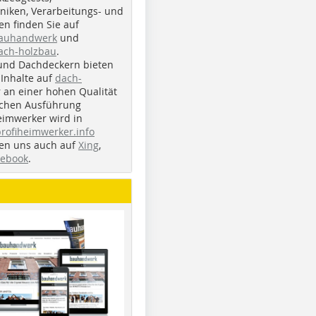
iken, Verarbeitungs- und
n finden Sie auf
bauhandwerk
und
ach-holzbau
.
und Dachdeckern bieten
Inhalte auf
dach-
r an einer hohen Qualität
ichen Ausführung
eimwerker wird in
profiheimwerker.info
nden uns auch auf
Xing
,
cebook
.