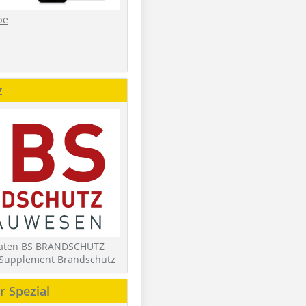
be
z
daten BS BRANDSCHUTZ
Supplement Brandschutz
 Spezial