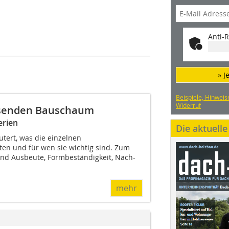
Anti-R
» J
Beispiele, Hinweis
Widerruf
assenden Bauschaum
erien
Die aktuell
utert, was die einzelnen
ten und für wen sie wichtig sind. Zum
nd Ausbeute, Formbeständigkeit, Nach-
mehr