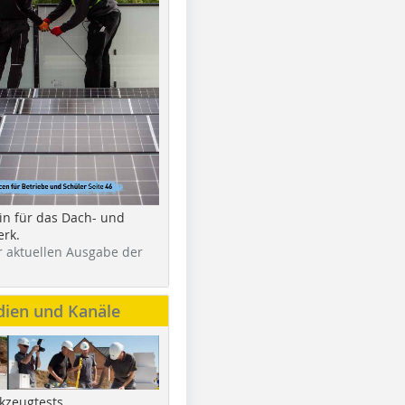
in für das Dach- und
rk.
r aktuellen Ausgabe der
dien und Kanäle
kzeugtests,