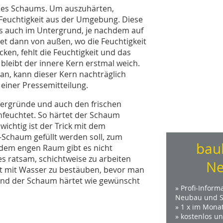
 des Schaums. Um auszuhärten,
Feuchtigkeit aus der Umgebung. Diese
lls auch im Untergrund, je nachdem auf
tet dann von außen, wo die Feuchtigkeit
ocken, fehlt die Feuchtigkeit und das
 bleibt der innere Kern erstmal weich.
 an, kann dieser Kern nachträglich
 einer Pressemitteilung.
ergründe und auch den frischen
feuchtet. So härtet der Schaum
ichtig ist der Trick mit dem
Schaum gefüllt werden soll, zum
bau
In dem engen Raum gibt es nicht
 ratsam, schichtweise zu arbeiten
Ne
t mit Wasser zu bestäuben, bevor man
 und der Schaum härtet wie gewünscht
» Profi-Inform
Neubau und S
» 1 x im Mona
» kostenlos u