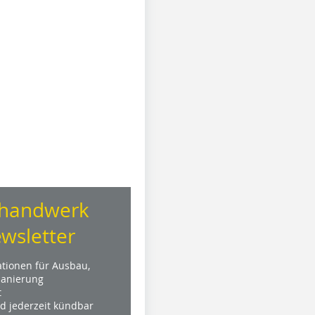
handwerk
wsletter
ationen für Ausbau,
anierung
t
nd jederzeit kündbar