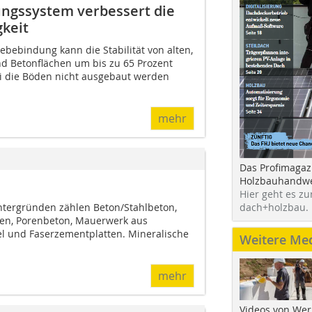
ngssystem verbessert die
gkeit
bebindung kann die Stabilität von alten,
nd Betonflächen um bis zu 65 Prozent
i die Böden nicht ausgebaut werden
mehr
Das Profimagaz
Holzbauhandwe
Hier geht es zu
ntergründen zählen Beton/Stahlbeton,
dach+holzbau.
ßen, Porenbeton, Mauerwerk aus
el und Faserzementplatten. Mineralische
Weitere Me
mehr
Videos von Wer