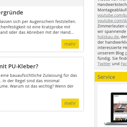
Handwerkstechn
Montageabläufe
tergründe
youtube.com/
youtube.com/d
lassen sich per Augenschein feststellen.
Zimmerleuten 
henfestigkeit ist eine Kratzprobe mit
wir spannende 
and oder das Abreiben mit der Hand...
holzbau.de
, de
der handwerkl
mehr
interessierte H
unserem Blog
fündig. Sie fi
Twitter
und
Fa
it PU-Kleber?
ine bauaufsichtliche Zulassung für das
Service
 In der Regel sind das minimal
me. Warum ist das wichtig? Wenn der
mehr