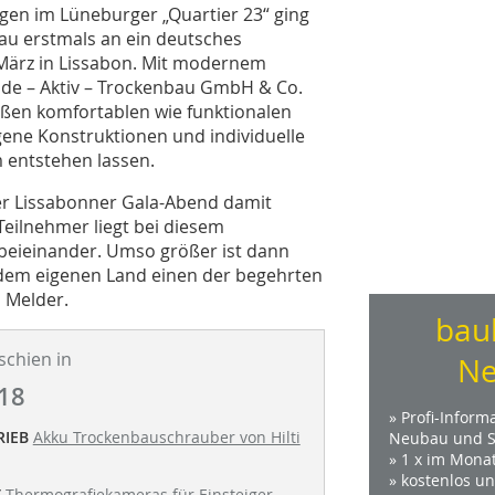
gen im Lüneburger „Quartier 23“ ging
au erstmals an ein deutsches
 März in Lissabon. Mit modernem
de – Aktiv – Trockenbau GmbH & Co.
ßen komfortablen wie funktionalen
ne Konstruktionen und individuelle
 entstehen lassen.
er Lissabonner Gala-Abend damit
eilnehmer liegt bei diesem
beieinander. Umso größer ist dann
 dem eigenen Land einen der begehrten
 Melder.
bau
schien in
Ne
18
» Profi-Inform
RIEB
Akku Trockenbauschrauber von Hilti
Neubau und S
» 1 x im Mona
» kostenlos u
T
Thermografiekameras für Einsteiger