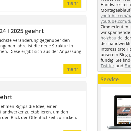
mehr
Handwerkstechn
Montageabläufe
youtube.com/
youtube.com/d
Zimmerleuten 
24 I 2025 geehrt
wir spannende 
holzbau.de
, de
tlichste Veränderung gegenüber den
der handwerkl
genen Jahre ist die neue Struktur in
interessierte H
en. Diese ergibt sich aus der Anpassung
unserem Blog
fündig. Sie fi
Twitter
und
Fa
mehr
Service
eehrt
ehmen Rigips die Idee, einen
 Handwerker zu etablieren, um den
den Blick der Öffentlichkeit zu rücken.