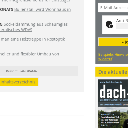
MONATS
Bullenstall wird Wohnhaus in
Anti-R
G
Sockeldämmung aus Schaumglas
neralisches WDVS
 man eine Holztreppe in Rostoptik
» J
neller und flexibler Umbau von
Beispiele, Hinweis
Widerruf
Die aktuell
Ressort: PANORAMA
Inhaltsverzeichnis