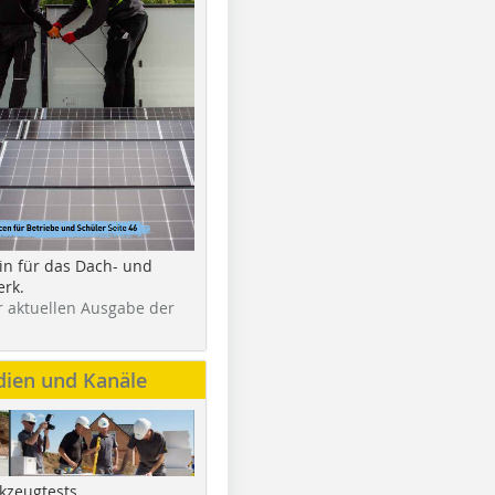
in für das Dach- und
rk.
r aktuellen Ausgabe der
dien und Kanäle
kzeugtests,