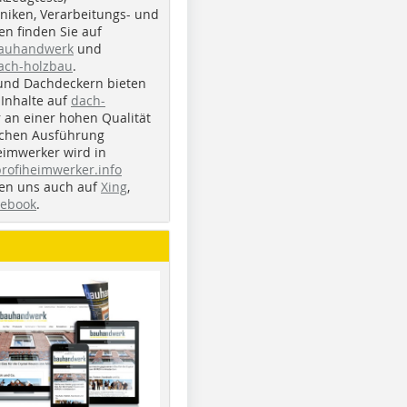
iken, Verarbeitungs- und
n finden Sie auf
bauhandwerk
und
ach-holzbau
.
und Dachdeckern bieten
Inhalte auf
dach-
r an einer hohen Qualität
ichen Ausführung
eimwerker wird in
profiheimwerker.info
nden uns auch auf
Xing
,
cebook
.