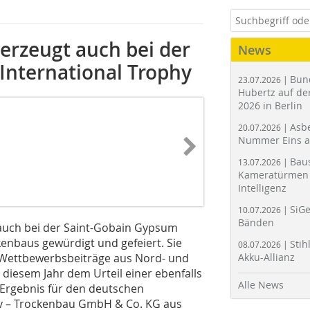
erzeugt auch bei der
News
International Trophy
Bun
23.07.2026 |
Hubertz auf der
2026 in Berlin
Asbe
20.07.2026 |
Nummer Eins 
Bau
13.07.2026 |
Kameratürmen 
Intelligenz
SiGe
10.07.2026 |
Bänden
auch bei der Saint-Gobain Gypsum
kenbaus gewürdigt und gefeiert. Sie
Stih
08.07.2026 |
87 Wettbewerbsbeiträge aus Nord- und
Akku-Allianz
 diesem Jahr dem Urteil einer ebenfalls
Alle News
m Ergebnis für den deutschen
tiv – Trockenbau GmbH & Co. KG aus