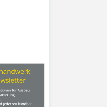
handwerk
wsletter
ationen für Ausbau,
anierung
t
nd jederzeit kündbar