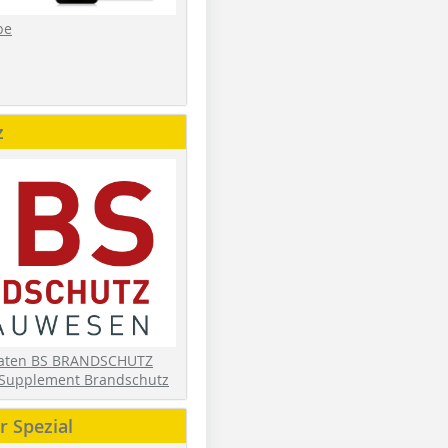
be
z
daten BS BRANDSCHUTZ
Supplement Brandschutz
 Spezial