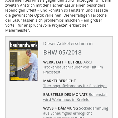
Abstreifen des Pinsels gegen den Strich erzeugten wir beim
zweiten Anstrich mit der Flächen-Lasur einen besonders
lebendigen Effekt – und konnten so Fenstern und Fassade
die gewünschte Optik verleihen. Die vielfältigen Farbtöne
der Lasur lassen sich problemlos mischen – ein großer
Vorteil für anspruchsvolle Projekte“, erklärt der
Malermeister.
Dieser Artikel erschien in
BHW 05/2018
WERKSTATT + BETRIEB
Akku
Trockenbauschrauber von Hilti im
Praxistest
MARKTÜBERSICHT
Thermografiekameras für Einsteiger
BAUSTELLE DES MONATS
Bullenstall
wird Wohnhaus in Krefeld
WDVS + DÄMMUNG
Sockeldämmung
aus Schaumglas ermöglicht