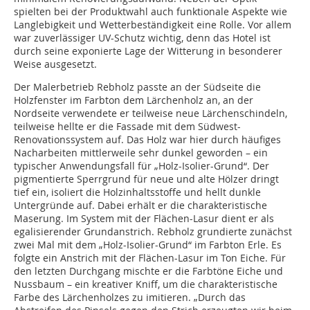
spielten bei der Produktwahl auch funktionale Aspekte wie
Langlebigkeit und Wetterbeständigkeit eine Rolle. Vor allem
war zuverlässiger UV-Schutz wichtig, denn das Hotel ist
durch seine exponierte Lage der Witterung in besonderer
Weise ausgesetzt.
Der Malerbetrieb Rebholz passte an der Südseite die
Holzfenster im Farbton dem Lärchenholz an, an der
Nordseite verwendete er teilweise neue Lärchenschindeln,
teilweise hellte er die Fassade mit dem Südwest-
Renovationssystem auf. Das Holz war hier durch häufiges
Nacharbeiten mittlerweile sehr dunkel geworden – ein
typischer Anwendungsfall für „Holz-Isolier-Grund“. Der
pigmentierte Sperrgrund für neue und alte Hölzer dringt
tief ein, isoliert die Holzinhaltsstoffe und hellt dunkle
Untergründe auf. Dabei erhält er die charakteristische
Maserung. Im System mit der Flächen-Lasur dient er als
egalisierender Grundanstrich. Rebholz grundierte zunächst
zwei Mal mit dem „Holz-Isolier-Grund“ im Farbton Erle. Es
folgte ein Anstrich mit der Flächen-Lasur im Ton Eiche. Für
den letzten Durchgang mischte er die Farbtöne Eiche und
Nussbaum – ein kreativer Kniff, um die charakteristische
Farbe des Lärchenholzes zu imitieren. „Durch das