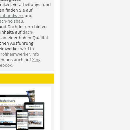
iken, Verarbeitungs- und
n finden Sie auf
bauhandwerk
und
ach-holzbau
.
und Dachdeckern bieten
Inhalte auf
dach-
r an einer hohen Qualität
ichen Ausführung
eimwerker wird in
profiheimwerker.info
nden uns auch auf
Xing
,
cebook
.