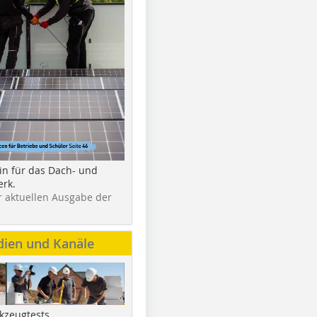
in für das Dach- und
rk.
r aktuellen Ausgabe der
dien und Kanäle
kzeugtests,