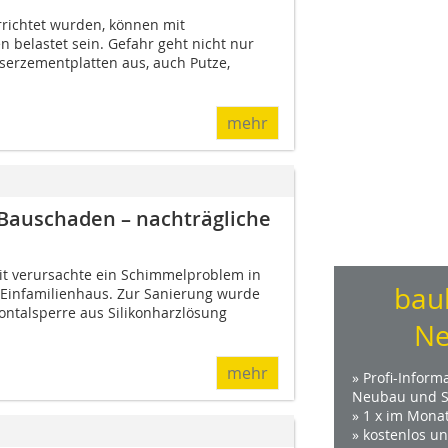
rrichtet wurden, können mit
n belastet sein. Gefahr geht nicht nur
aserzementplatten aus, auch Putze,
mehr
 Bauschaden – nachträgliche
it verursachte ein Schimmelproblem in
bau
Einfamilienhaus. Zur Sanierung wurde
ontalsperre aus Silikonharzlösung
Ne
mehr
» Profi-Inform
Neubau und S
» 1 x im Mona
» kostenlos u