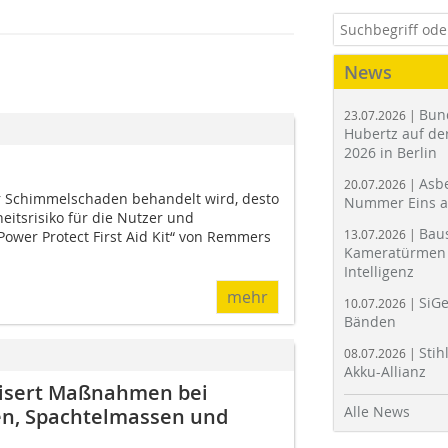
News
Bun
23.07.2026 |
Hubertz auf der
2026 in Berlin
Asbe
20.07.2026 |
ter Schimmelschaden behandelt wird, desto
Nummer Eins 
eitsrisiko für die Nutzer und
Bau
13.07.2026 |
ower Protect First Aid Kit“ von Remmers
Kameratürmen 
Intelligenz
mehr
SiGe
10.07.2026 |
Bänden
Stih
08.07.2026 |
Akku-Allianz
tisert Maßnahmen bei
Alle News
zen, Spachtelmassen und