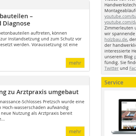
Handwerkstechn
Montageabläufe
bauteilen –
youtube.com/
youtube.com/d
d Diagnose
Zimmerleuten 
etonbauteilen auftreten, können
wir spannende 
zur Instandsetzung und zum Schutz vor
holzbau.de
, de
esetzt werden. Voraussetzung ist eine
der handwerkl
interessierte H
unserem Blog
fündig. Sie fi
mehr
Twitter
und
Fa
Service
ung zu Arztpraxis umgebaut
naissance-Schlosses Pretzsch wurde eine
ach Hoch-wasserschäden aufwändig
 neue Nutzung als Arztpraxis bereit
...
mehr