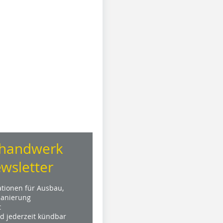
handwerk
wsletter
ationen für Ausbau,
anierung
t
nd jederzeit kündbar