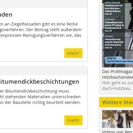
saden
 an Ziegelfassaden gibt es eine Reihe
sverfahren. Der Beitrag stellt außerdem
Kompressen-Reinigungsverfahren vor, das
mehr
Das Profimagaz
Holzbauhandwe
itumendickbeschichtungen
Hier geht es zu
dach+holzbau.
iner Bitumendickbeschichtung muss
hl stehenden Materialien unterschieden
Weitere Me
n der Baustelle richtig beurteilt werden.
mehr
Videos von Wer