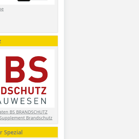
be
z
daten BS BRANDSCHUTZ
Supplement Brandschutz
 Spezial