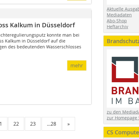
Aktuelle Ausga
Mediadaten
Abo-Shop
oss Kalkum in Düsseldorf
Heftarchiv
uchteregulierungsputz konnte man bei
Brandschut
ss Kalkum in Düsseldorf auf die
gen des bedeutenden Wasserschlosses
mehr
zu den Media
zur Homepage 
1
22
23
...28
»
CS Computer