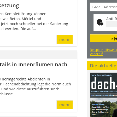
setzung
ten Komplettlösung können
 wie Beton, Mörtel und
Anti-R
etzt noch schneller bei der Sanierung
t werden. Die auf...
» J
mehr
Beispiele, Hinweis
Widerruf
tails in Innenräumen nach
Die aktuell
as normgerechte Abdichten in
 Flächenabdichtung legt die Norm auch
, und wie diese auszuführen sind:
hlüsse...
mehr